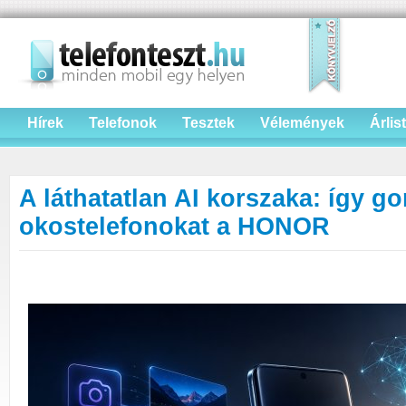
Hírek
Telefonok
Tesztek
Vélemények
Árlis
A láthatatlan AI korszaka: így go
okostelefonokat a HONOR