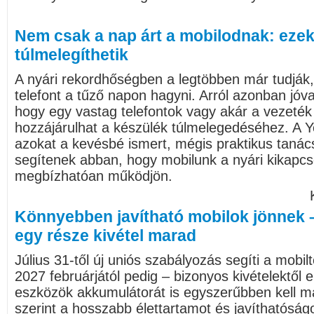
Nem csak a nap árt a mobilodnak: ezek 
túlmelegíthetik
A nyári rekordhőségben a legtöbben már tudjá
telefont a tűző napon hagyni. Arról azonban jóv
hogy egy vastag telefontok vagy akár a vezeték n
hozzájárulhat a készülék túlmelegedéséhez. A Ye
azokat a kevésbé ismert, mégis praktikus taná
segítenek abban, hogy mobilunk a nyári kikapcso
megbízhatóan működjön.
Könnyebben javítható mobilok jönnek 
egy része kivétel marad
Július 31-től új uniós szabályozás segíti a mobil
2027 februárjától pedig – bizonyos kivételektől 
eszközök akkumulátorát is egyszerűbben kell ma
szerint a hosszabb élettartamot és javíthatóság