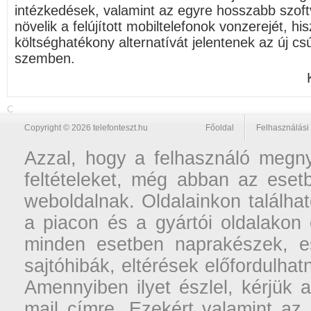
intézkedések, valamint az egyre hosszabb szof
növelik a felújított mobiltelefonok vonzerejét, h
költséghatékony alternatívát jelentenek az új c
szemben.
C
Copyright © 2026 telefonteszt.hu
Főoldal
Felhasználási 
Azzal, hogy a felhasználó megnyi
feltételeket, még abban az esetb
weboldalnak. Oldalainkon találhat
a piacon és a gyártói oldalakon
minden esetben naprakészek, ese
sajtóhibák, eltérések előfordulha
Amennyiben ilyet észlel, kérjük 
mail címre. Ezekért valamint az