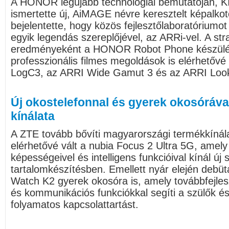
A HONOR legújabb technológiai bemutatóján, K
ismertette új, AiMAGE névre keresztelt képalkot
bejelentette, hogy közös fejlesztőlaboratóriumot 
egyik legendás szereplőjével, az ARRi-vel. A st
eredményeként a HONOR Robot Phone készülé
professzionális filmes megoldások is elérhetővé
LogC3, az ARRI Wide Gamut 3 és az ARRI Loo
Új okostelefonnal és gyerek okosóráva
kínálata
A ZTE tovább bővíti magyarországi termékkínál
elérhetővé vált a nubia Focus 2 Ultra 5G, amely f
képességeivel és intelligens funkcióival kínál új s
tartalomkészítésben. Emellett nyár elején debüt
Watch K2 gyerek okosóra is, amely továbbfejles
és kommunikációs funkciókkal segíti a szülők é
folyamatos kapcsolattartást.