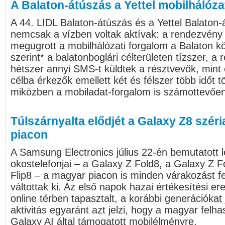
A Balaton-átúszás a Yettel mobilhálóz
A 44. LIDL Balaton-átúszás és a Yettel Balaton-
nemcsak a vízben voltak aktívak: a rendezvény 
megugrott a mobilhálózati forgalom a Balaton kör
szerint* a balatonboglári célterületen tízszer, a r
hétszer annyi SMS-t küldtek a résztvevők, mint 
célba érkezők emellett két és félszer több időt tö
miközben a mobiladat-forgalom is számottevően
Túlszárnyalta elődjét a Galaxy Z8 széri
piacon
A Samsung Electronics július 22-én bemutatott l
okostelefonjai – a Galaxy Z Fold8, a Galaxy Z F
Flip8 – a magyar piacon is minden várakozást f
váltottak ki. Az első napok hazai értékesítési e
online térben tapasztalt, a korábbi generációka
aktivitás egyaránt azt jelzi, hogy a magyar felha
Galaxy AI által támogatott mobilélményre.