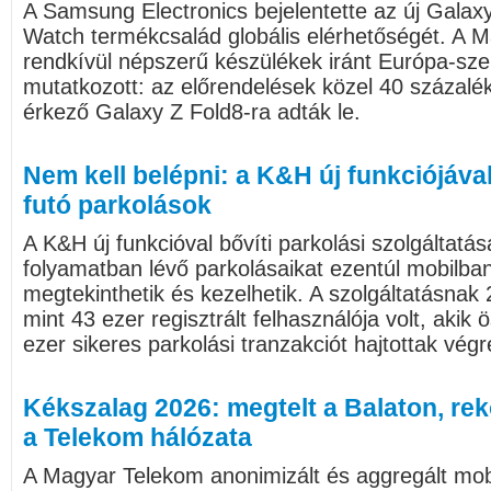
A Samsung Electronics bejelentette az új Galax
Watch termékcsalád globális elérhetőségét. A 
rendkívül népszerű készülékek iránt Európa-sze
mutatkozott: az előrendelések közel 40 százalé
érkező Galaxy Z Fold8-ra adták le.
Nem kell belépni: a K&H új funkciójáva
futó parkolások
A K&H új funkcióval bővíti parkolási szolgáltatás
folyamatban lévő parkolásaikat ezentúl mobilbank
megtekinthetik és kezelhetik. A szolgáltatásnak 2
mint 43 ezer regisztrált felhasználója volt, akik
ezer sikeres parkolási tranzakciót hajtottak végr
Kékszalag 2026: megtelt a Balaton, rek
a Telekom hálózata
A Magyar Telekom anonimizált és aggregált mobil