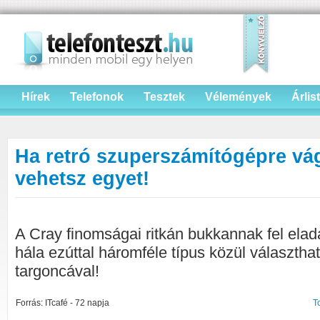
Hírek
Telefonok
Tesztek
Vélemények
Árlis
Ha retró szuperszámítógépre vá
vehetsz egyet!
A Cray finomságai ritkán bukkannak fel elad
hála ezúttal háromféle típus közül választha
targoncával!
Forrás: ITcafé - 72 napja
T