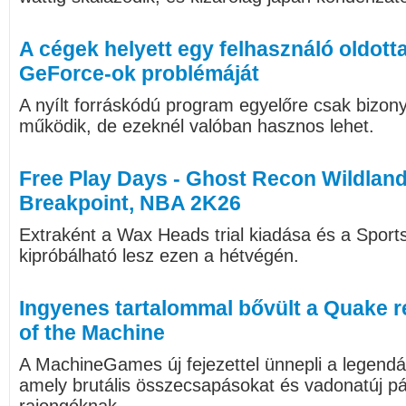
A cégek helyett egy felhasználó oldott
GeForce-ok problémáját
A nyílt forráskódú program egyelőre csak biz
működik, de ezeknél valóban hasznos lehet.
Free Play Days - Ghost Recon Wildlan
Breakpoint, NBA 2K26
Extraként a Wax Heads trial kiadása és a Sport
kipróbálható lesz ezen a hétvégén.
Ingyenes tartalommal bővült a Quake r
of the Machine
A MachineGames új fejezettel ünnepli a legendá
amely brutális összecsapásokat és vadonatúj pá