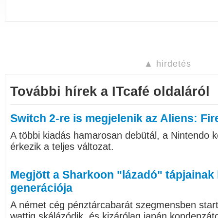
▲ hirdetés
További hírek a ITcafé oldaláról
Switch 2-re is megjelenik az Aliens: Fir
A többi kiadás hamarosan debütál, a Nintendo ko
érkezik a teljes változat.
Megjött a Sharkoon "lázadó" tápjainak
generációja
A német cég pénztárcabarát szegmensben starto
wattig skálázódik, és kizárólag japán kondenzát