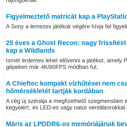
rajongóknak.
Figyelmeztető matricát kap a PlayStati
A Sony a lemezes játékok végére hívja fel figye
25 éves a Ghost Recon: nagy frissítést
kap a Wildlands
Ismét érdemes lehet elővenni a játékot, amely 
gépeken már 4K/60FPS módban fut.
A Chieftec kompakt vízhűtései nem cs
hőmérsékletét tartják kordában
A cég új szériája a megfizethető szegmensben i
kegyeiért, és LED-es vagy natúr ventilátorokkal
Máris az LPDDR6-os memóriájának be