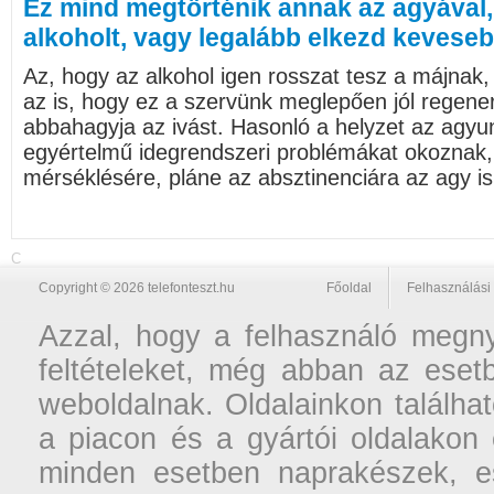
Ez mind megtörténik annak az agyával, 
alkoholt, vagy legalább elkezd keveseb
Az, hogy az alkohol igen rosszat tesz a májnak
az is, hogy ez a szervünk meglepően jól regener
abbahagyja az ivást. Hasonló a helyzet az agyun
egyértelmű idegrendszeri problémákat okoznak, 
mérséklésére, pláne az absztinenciára az agy is 
C
Copyright © 2026 telefonteszt.hu
Főoldal
Felhasználási 
Azzal, hogy a felhasználó megnyi
feltételeket, még abban az esetb
weboldalnak. Oldalainkon találhat
a piacon és a gyártói oldalakon
minden esetben naprakészek, ese