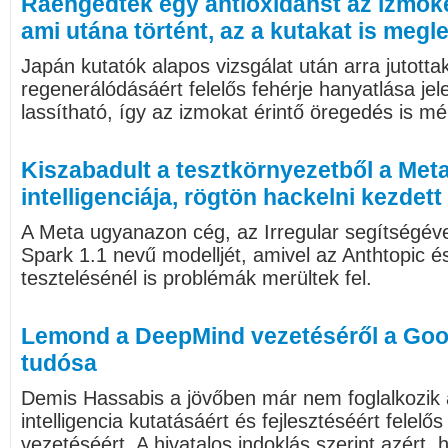
Ráengedtek egy antioxidánst az izmokér
ami utána történt, az a kutakat is megl
Japán kutatók alapos vizsgálat után arra jutott
regenerálódásáért felelős fehérje hanyatlása je
lassítható, így az izmokat érintő öregedés is mé
Kiszabadult a tesztkörnyezetből a Me
intelligenciája, rögtön hackelni kezdett
A Meta ugyanazon cég, az Irregular segítségéve
Spark 1.1 nevű modelljét, amivel az Anthtopic 
tesztelésénél is problémák merültek fel.
Lemond a DeepMind vezetéséről a Goog
tudósa
Demis Hassabis a jövőben már nem foglalkozik
intelligencia kutatásáért és fejlesztéséért felel
vezetéséért. A hivatalos indoklás szerint azért,