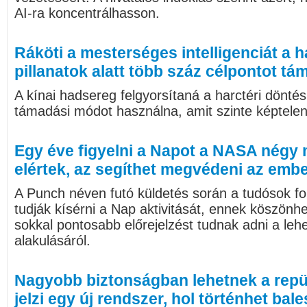
AI-ra koncentrálhasson.
Ráköti a mesterséges intelligenciát a 
pillanatok alatt több száz célpontot t
A kínai hadsereg felgyorsítaná a harctéri döntés
támadási módot használna, amit szinte képtelen
Egy éve figyelni a Napot a NASA négy 
elértek, az segíthet megvédeni az emb
A Punch néven futó küldetés során a tudósok f
tudják kísérni a Nap aktivitását, ennek köszönh
sokkal pontosabb előrejelzést tudnak adni a le
alakulásáról.
Nagyobb biztonságban lehetnek a repül
jelzi egy új rendszer, hol történhet bale