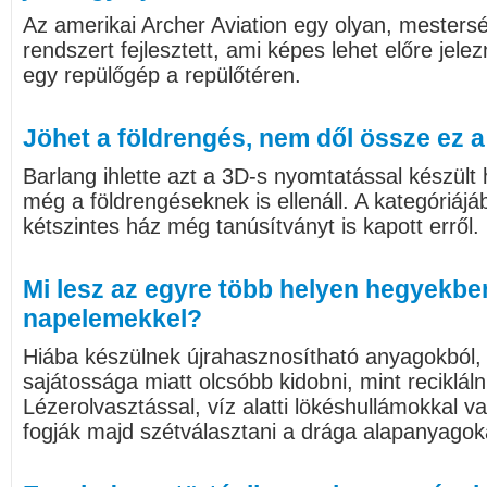
Az amerikai Archer Aviation egy olyan, mestersé
rendszert fejlesztett, ami képes lehet előre jele
egy repülőgép a repülőtéren.
Jöhet a földrengés, nem dől össze ez 
Barlang ihlette azt a 3D-s nyomtatással készül
még a földrengéseknek is ellenáll. A kategóriá
kétszintes ház még tanúsítványt is kapott erről.
Mi lesz az egyre több helyen hegyekben
napelemekkel?
Hiába készülnek újrahasznosítható anyagokból, 
sajátossága miatt olcsóbb kidobni, mint reciklál
Lézerolvasztással, víz alatti lökéshullámokkal 
fogják majd szétválasztani a drága alapanyagok