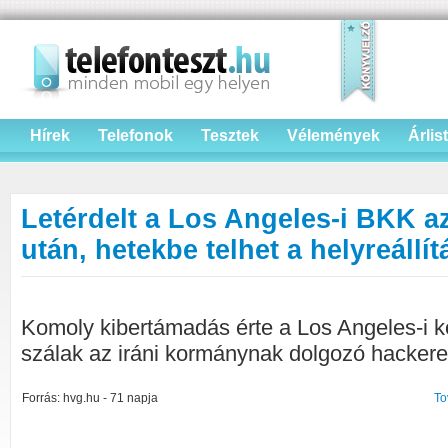
Hírek
Telefonok
Tesztek
Vélemények
Árlis
Letérdelt a Los Angeles-i BKK a
után, hetekbe telhet a helyreállít
Komoly kibertámadás érte a Los Angeles-i k
szálak az iráni kormánynak dolgozó hacker
Forrás: hvg.hu - 71 napja
To