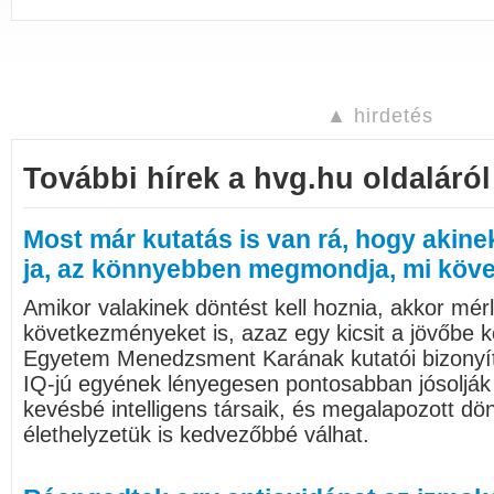
▲ hirdetés
További hírek a hvg.hu oldaláról
Most már kutatás is van rá, hogy akine
ja, az könnyebben megmondja, mi köve
Amikor valakinek döntést kell hoznia, akkor mérl
következményeket is, azaz egy kicsit a jövőbe kel
Egyetem Menedzsment Karának kutatói bizonyí
IQ-jú egyének lényegesen pontosabban jósolják 
kevésbé intelligens társaik, és megalapozott d
élethelyzetük is kedvezőbbé válhat.