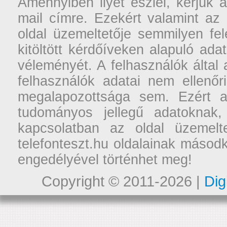
Amennyiben ilyet észlel, kérjük 
mail címre. Ezekért valamint az
oldal üzemeltetője semmilyen fel
kitöltött kérdőíveken alapuló ad
véleményét. A felhasználók által a
felhasználók adatai nem ellenőr
megalapozottsága sem. Ezért a
tudományos jellegű adatoknak,
kapcsolatban az oldal üzemelt
telefonteszt.hu oldalainak másodk
engedélyével történhet meg!
Copyright © 2011-2026 |
Dig