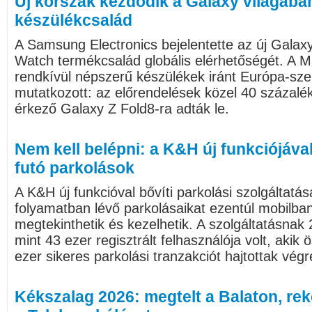
Új korszak kezdődik a Galaxy világában:
készülékcsalád
A Samsung Electronics bejelentette az új Galax
Watch termékcsalád globális elérhetőségét. A 
rendkívül népszerű készülékek iránt Európa-sze
mutatkozott: az előrendelések közel 40 százalé
érkező Galaxy Z Fold8-ra adták le.
Nem kell belépni: a K&H új funkciójáva
futó parkolások
A K&H új funkcióval bővíti parkolási szolgáltatás
folyamatban lévő parkolásaikat ezentúl mobilbank
megtekinthetik és kezelhetik. A szolgáltatásnak 2
mint 43 ezer regisztrált felhasználója volt, akik
ezer sikeres parkolási tranzakciót hajtottak végr
Kékszalag 2026: megtelt a Balaton, rek