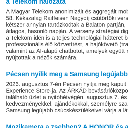
a Telekom hálózata
A Magyar Telekom anonimizált és aggregált mobil
58. Kékszalag Raiffeisen Nagydíj csütörtöki v
kétszer annyian tartózkodtak a Balaton partján,
átlagos, hasonló napján. A verseny stratégiai dig
a Telekom idén is a teljes technológiai hátteret b
professzionális élő közvetítést, a hajókövető (tr
valamint az AI-alapú chatbotot, amelyek együtt 
nyújtottak a nézők számára.
Pécsen nyílik meg a Samsung legújabb
2026. augusztus 7-én Pécsen nyitja meg kapui
Experience Store-ja. Az ÁRKÁD bevásárlóközpo
található üzlet a nyitóhétvégén, augusztus 7. és
kedvezményekkel, ajándékokkal, személyre sza
Samsung legújabb csúcskészülékeivel várja a lá
Mozikamera a zsebben? A HONOR és a