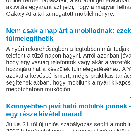
online térben tapasztalt, a korábbi generációka
aktivitás egyaránt azt jelzi, hogy a magyar felha
Galaxy AI által támogatott mobilélményre.
Nem csak a nap árt a mobilodnak: ezek 
túlmelegíthetik
A nyári rekordhőségben a legtöbben már tudjá
telefont a tűző napon hagyni. Arról azonban jóv
hogy egy vastag telefontok vagy akár a vezeték n
hozzájárulhat a készülék túlmelegedéséhez. A Ye
azokat a kevésbé ismert, mégis praktikus taná
segítenek abban, hogy mobilunk a nyári kikapcso
megbízhatóan működjön.
Könnyebben javítható mobilok jönnek 
egy része kivétel marad
Július 31-től új uniós szabályozás segíti a mobil