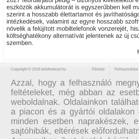
2027 februárjától pedig – bizonyos kivételektől 
eszközök akkumulátorát is egyszerűbben kell ma
szerint a hosszabb élettartamot és javíthatóság
intézkedések, valamint az egyre hosszabb szof
növelik a felújított mobiltelefonok vonzerejét, h
költséghatékony alternatívát jelentenek az új c
szemben.
Copyright © 2026 telefonteszt.hu
Főoldal
Felhasználási 
Azzal, hogy a felhasználó megnyi
feltételeket, még abban az esetb
weboldalnak. Oldalainkon találhat
a piacon és a gyártói oldalakon
minden esetben naprakészek, ese
sajtóhibák, eltérések előfordulha