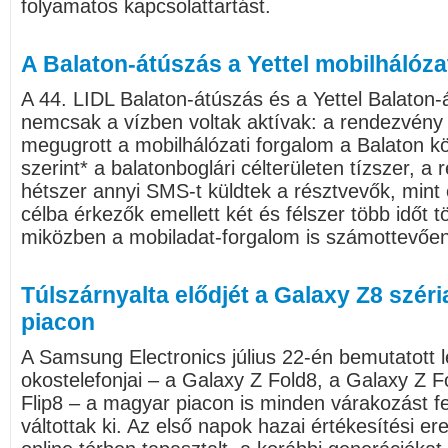
folyamatos kapcsolattartást.
A Balaton-átúszás a Yettel mobilhálóz
A 44. LIDL Balaton-átúszás és a Yettel Balaton-
nemcsak a vízben voltak aktívak: a rendezvény 
megugrott a mobilhálózati forgalom a Balaton kör
szerint* a balatonboglári célterületen tízszer, a r
hétszer annyi SMS-t küldtek a résztvevők, mint 
célba érkezők emellett két és félszer több időt tö
miközben a mobiladat-forgalom is számottevően
Túlszárnyalta elődjét a Galaxy Z8 széri
piacon
A Samsung Electronics július 22-én bemutatott l
okostelefonjai – a Galaxy Z Fold8, a Galaxy Z F
Flip8 – a magyar piacon is minden várakozást f
váltottak ki. Az első napok hazai értékesítési e