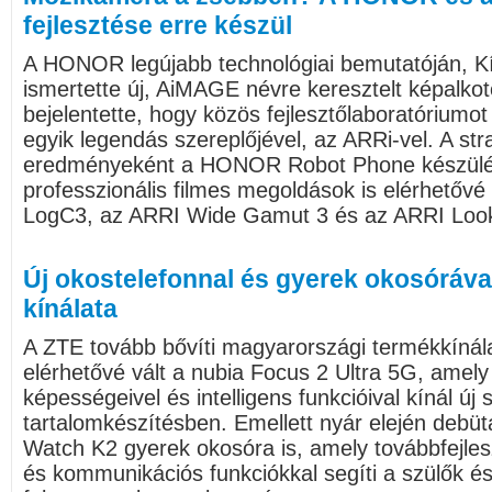
fejlesztése erre készül
A HONOR legújabb technológiai bemutatóján, K
ismertette új, AiMAGE névre keresztelt képalkot
bejelentette, hogy közös fejlesztőlaboratóriumot 
egyik legendás szereplőjével, az ARRi-vel. A st
eredményeként a HONOR Robot Phone készülé
professzionális filmes megoldások is elérhetővé
LogC3, az ARRI Wide Gamut 3 és az ARRI Loo
Új okostelefonnal és gyerek okosóráva
kínálata
A ZTE tovább bővíti magyarországi termékkínál
elérhetővé vált a nubia Focus 2 Ultra 5G, amely f
képességeivel és intelligens funkcióival kínál új s
tartalomkészítésben. Emellett nyár elején debüt
Watch K2 gyerek okosóra is, amely továbbfejles
és kommunikációs funkciókkal segíti a szülők é