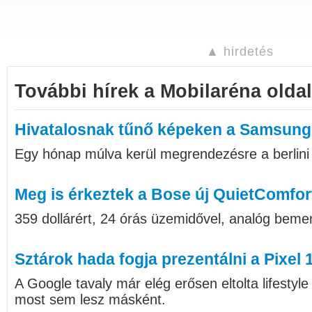
▲ hirdetés
További hírek a Mobilaréna oldal
Hivatalosnak tűnő képeken a Samsung
Egy hónap múlva kerül megrendezésre a berlini I
Meg is érkeztek a Bose új QuietComfort
359 dollárért, 24 órás üzemidővel, analóg bemen
Sztárok hada fogja prezentálni a Pixel 
A Google tavaly már elég erősen eltolta lifestyl
most sem lesz másként.