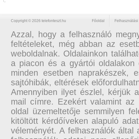
C
Copyright © 2026 telefonteszt.hu
Főoldal
Felhasználási 
Azzal, hogy a felhasználó megnyi
feltételeket, még abban az esetb
weboldalnak. Oldalainkon találhat
a piacon és a gyártói oldalakon
minden esetben naprakészek, ese
sajtóhibák, eltérések előfordulha
Amennyiben ilyet észlel, kérjük 
mail címre. Ezekért valamint az
oldal üzemeltetője semmilyen fel
kitöltött kérdőíveken alapuló ad
véleményét. A felhasználók által a