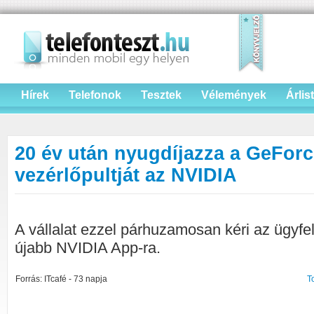
Hírek
Telefonok
Tesztek
Vélemények
Árlis
20 év után nyugdíjazza a GeForc
vezérlőpultját az NVIDIA
A vállalat ezzel párhuzamosan kéri az ügyfel
újabb NVIDIA App-ra.
Forrás: ITcafé - 73 napja
T