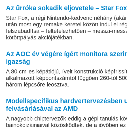
Az űrróka sokadik eljövetele – Star Fox
Star Fox, a régi Nintendo-kedvenc néhány (akár
után most egy remake keretei között indul el rég
felszabadítsa – feltételezhetően – messzi-messz
kötöttpályás akciójátékban.
Az AOC év végére ígért monitora szeri
igazság
A 80 cm-es képátlójú, ívelt konstrukció képfriss
alkalmazott képpontszámtól függően 260-tól 500
három lépcsőre leosztva.
Modellspecifikus hardvertervezésben u
felvásárlásával az AMD
A nagyobb chiptervezők eddig a gépi tanulás k
bajnokdizájnjaival közösködtek, de a jövőben ez