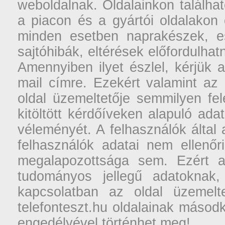
weboldalnak. Oldalainkon találhat
a piacon és a gyártói oldalakon
minden esetben naprakészek, ese
sajtóhibák, eltérések előfordulha
Amennyiben ilyet észlel, kérjük 
mail címre. Ezekért valamint az
oldal üzemeltetője semmilyen fel
kitöltött kérdőíveken alapuló ad
véleményét. A felhasználók által a
felhasználók adatai nem ellenőr
megalapozottsága sem. Ezért a
tudományos jellegű adatoknak,
kapcsolatban az oldal üzemelt
telefonteszt.hu oldalainak másodk
engedélyével történhet meg!