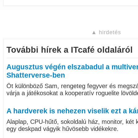
▲ hirdetés
További hírek a ITcafé oldaláról
Augusztus végén elszabadul a multive
Shatterverse-ben
Öt különböző Sam, rengeteg fegyver és megszám
várja a játékosokat a kooperatív roguelite lövöl
A hardverek is nehezen viselik ezt a ká
Alaplap, CPU-hűtő, sokoldalú ház, monitor, két k
egy deskpad vágyik hűvösebb vidékekre.