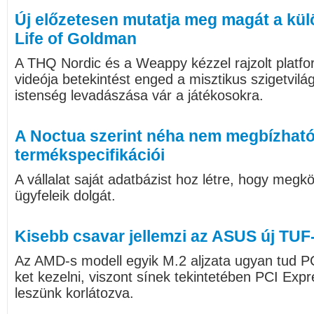
Új előzetesen mutatja meg magát a kül
Life of Goldman
A THQ Nordic és a Weappy kézzel rajzolt platf
videója betekintést enged a misztikus szigetvilág
istenség levadászása vár a játékosokra.
A Noctua szerint néha nem megbízható
termékspecifikációi
A vállalat saját adatbázist hoz létre, hogy megk
ügyfeleik dolgát.
Kisebb csavar jellemzi az ASUS új TUF-
Az AMD-s modell egyik M.2 aljzata ugyan tud P
ket kezelni, viszont sínek tekintetében PCI Expr
leszünk korlátozva.