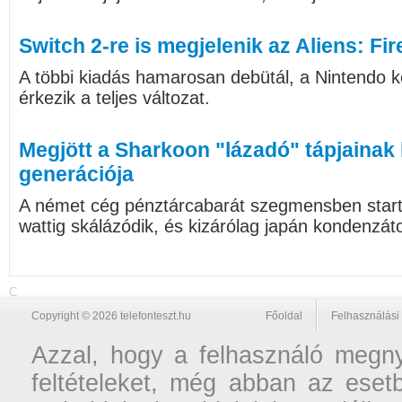
Switch 2-re is megjelenik az Aliens: Fir
A többi kiadás hamarosan debütál, a Nintendo ko
érkezik a teljes változat.
Megjött a Sharkoon "lázadó" tápjainak
generációja
A német cég pénztárcabarát szegmensben starto
wattig skálázódik, és kizárólag japán kondenzát
C
Copyright © 2026 telefonteszt.hu
Főoldal
Felhasználási 
Azzal, hogy a felhasználó megnyi
feltételeket, még abban az esetb