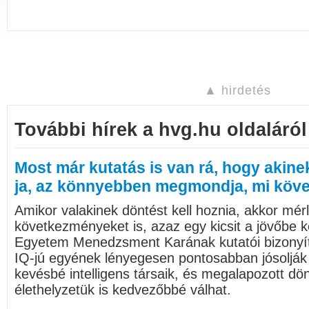
▲ hirdetés
További hírek a hvg.hu oldaláról
Most már kutatás is van rá, hogy akine
ja, az könnyebben megmondja, mi köve
Amikor valakinek döntést kell hoznia, akkor mérl
következményeket is, azaz egy kicsit a jövőbe kel
Egyetem Menedzsment Karának kutatói bizonyí
IQ-jú egyének lényegesen pontosabban jósolják 
kevésbé intelligens társaik, és megalapozott d
élethelyzetük is kedvezőbbé válhat.