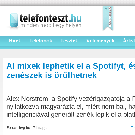
Hírek
Telefonok
Tesztek
Vélemények
Árlis
AI mixek lephetik el a Spotifyt, 
zenészek is örülhetnek
Alex Norstrom, a Spotify vezérigazgatója a 
nyilatkozva magyarázta el, miért nem baj, 
intelligenciával generált zenék lepik el a plat
Forrás: hvg.hu - 71 napja
To