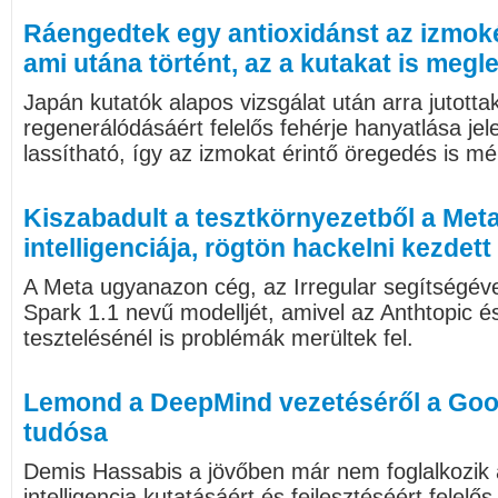
Ráengedtek egy antioxidánst az izmokér
ami utána történt, az a kutakat is megl
Japán kutatók alapos vizsgálat után arra jutott
regenerálódásáért felelős fehérje hanyatlása je
lassítható, így az izmokat érintő öregedés is mé
Kiszabadult a tesztkörnyezetből a Me
intelligenciája, rögtön hackelni kezdett
A Meta ugyanazon cég, az Irregular segítségéve
Spark 1.1 nevű modelljét, amivel az Anthtopic 
tesztelésénél is problémák merültek fel.
Lemond a DeepMind vezetéséről a Goog
tudósa
Demis Hassabis a jövőben már nem foglalkozik
intelligencia kutatásáért és fejlesztéséért felel