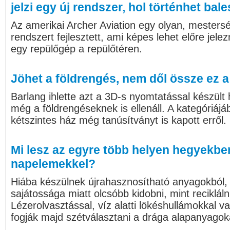
jelzi egy új rendszer, hol történhet bale
Az amerikai Archer Aviation egy olyan, mestersé
rendszert fejlesztett, ami képes lehet előre jele
egy repülőgép a repülőtéren.
Jöhet a földrengés, nem dől össze ez 
Barlang ihlette azt a 3D-s nyomtatással készül
még a földrengéseknek is ellenáll. A kategóriá
kétszintes ház még tanúsítványt is kapott erről.
Mi lesz az egyre több helyen hegyekben
napelemekkel?
Hiába készülnek újrahasznosítható anyagokból, 
sajátossága miatt olcsóbb kidobni, mint reciklál
Lézerolvasztással, víz alatti lökéshullámokkal 
fogják majd szétválasztani a drága alapanyagok