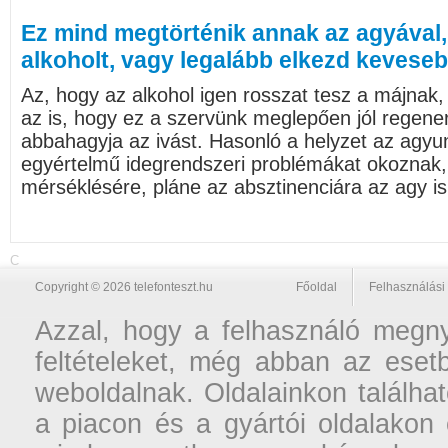
Ez mind megtörténik annak az agyával, 
alkoholt, vagy legalább elkezd keveseb
Az, hogy az alkohol igen rosszat tesz a májnak
az is, hogy ez a szervünk meglepően jól regener
abbahagyja az ivást. Hasonló a helyzet az agyun
egyértelmű idegrendszeri problémákat okoznak, 
mérséklésére, pláne az absztinenciára az agy is 
C
Copyright © 2026 telefonteszt.hu
Főoldal
Felhasználási 
Azzal, hogy a felhasználó megnyi
feltételeket, még abban az esetb
weboldalnak. Oldalainkon találhat
a piacon és a gyártói oldalakon