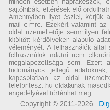
minden esetben naprakészek, ese
sajtóhibák, eltérések előfordulha
Amennyiben ilyet észlel, kérjük 
mail címre. Ezekért valamint az
oldal üzemeltetője semmilyen fel
kitöltött kérdőíveken alapuló ad
véleményét. A felhasználók által a
felhasználók adatai nem ellenőr
megalapozottsága sem. Ezért a
tudományos jellegű adatoknak,
kapcsolatban az oldal üzemelt
telefonteszt.hu oldalainak másodk
engedélyével történhet meg!
Copyright © 2011-2026 |
Dig