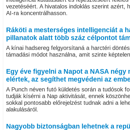
vezetéséért. A hivatalos indoklás szerint azért,
AI-ra koncentrálhasson.
Ráköti a mesterséges intelligenciát a 
pillanatok alatt több száz célpontot t
A kínai hadsereg felgyorsítaná a harctéri döntés
támadási módot használna, amit szinte képtelen
Egy éve figyelni a Napot a NASA négy 
elértek, az segíthet megvédeni az emb
A Punch néven futó küldetés során a tudósok f
tudják kísérni a Nap aktivitását, ennek köszönh
sokkal pontosabb előrejelzést tudnak adni a le
alakulásáról.
Nagyobb biztonságban lehetnek a repül