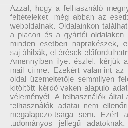
Azzal, hogy a felhasználó megnyi
feltételeket, még abban az esetb
weboldalnak. Oldalainkon találhat
a piacon és a gyártói oldalakon
minden esetben naprakészek, ese
sajtóhibák, eltérések előfordulha
Amennyiben ilyet észlel, kérjük 
mail címre. Ezekért valamint az
oldal üzemeltetője semmilyen fel
kitöltött kérdőíveken alapuló ad
véleményét. A felhasználók által a
felhasználók adatai nem ellenőr
megalapozottsága sem. Ezért a
tudományos jellegű adatoknak,