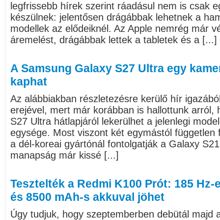
legfrissebb hírek szerint ráadásul nem is csak e
készülnek: jelentősen drágábbak lehetnek a ha
modellek az elődeiknél. Az Apple nemrég már vé
áremelést, drágábbak lettek a tabletek és a [...]
A Samsung Galaxy S27 Ultra egy kame
kaphat
Az alábbiakban részletezésre kerülő hír igazáb
erejével, mert már korábban is hallottunk arró
S27 Ultra hátlapjáról lekerülhet a jelenlegi mode
egysége. Most viszont két egymástól független for
a dél-koreai gyártónál fontolgatják a Galaxy S21
manapság már kissé [...]
Tesztelték a Redmi K100 Prót: 185 Hz-
és 8500 mAh-s akkuval jöhet
Úgy tudjuk, hogy szeptemberben debütál majd 