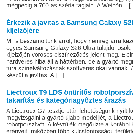
mégpedig a 700-as széria tagjain. A Weibón – [..
Érkezik a javítás a Samsung Galaxy S2
kijelzőjére
Mi is beszámoltunk arról, hogy nemrég arra kez
egyes Samsung Galaxy S26 Ultra tulajdonosok,
kijelzőjén vöröses elszíneződés jelent meg. Elein
hardveres hiba áll a háttérben, de a gyártó meg
fura színelváltozásnak szoftveres okai vannak. 
készül a javítás. A [...]
Liectroux T9 LDS önürítős robotporszí
takarítás és kategóriagyőztes árazás
A Liectroux G7 tesztje után lehetőségünk nyílt k
megvizsgálni a gyártó újabb modelljét, a Liectr
robotporszívót. A készülék megőrizte a korábbi 
erényeit, miközben több kulcsfontosságú terület