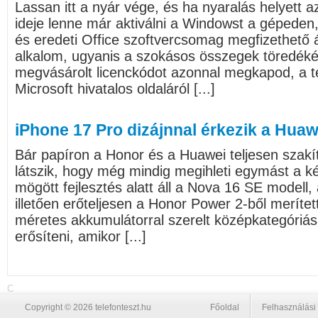
Lassan itt a nyár vége, és ha nyaralás helyett 
ideje lenne már aktiválni a Windowst a gépeden, 
és eredeti Office szoftvercsomag megfizethető á
alkalom, ugyanis a szokásos összegek töredékéé
megvásárolt licenckódot azonnal megkapod, a te
Microsoft hivatalos oldaláról [...]
iPhone 17 Pro dizájnnal érkezik a Huaw
Bár papíron a Honor és a Huawei teljesen szakí
látszik, hogy még mindig megihleti egymást a ké
mögött fejlesztés alatt áll a Nova 16 SE modell,
illetően erőteljesen a Honor Power 2-ből merített
méretes akkumulátorral szerelt középkategóriás
erősíteni, amikor [...]
C
Copyright © 2026 telefonteszt.hu
Főoldal
Felhasználási 