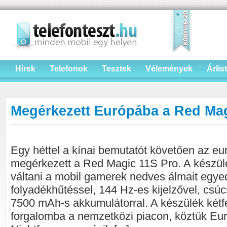
Hírek
Telefonok
Tesztek
Vélemények
Árlis
Megérkezett Európába a Red Mag
Egy héttel a kínai bemutatót követően az eur
megérkezett a Red Magic 11S Pro. A készülé
váltani a mobil gamerek nedves álmait egyed
folyadékhűtéssel, 144 Hz-es kijelzővel, csú
7500 mAh-s akkumulátorral. A készülék kétfél
forgalomba a nemzetközi piacon, köztük Eur