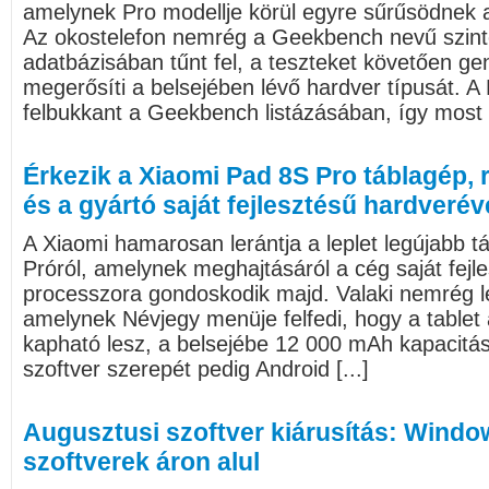
amelynek Pro modellje körül egyre sűrűsödnek a
Az okostelefon nemrég a Geekbench nevű szinte
adatbázisában tűnt fel, a teszteket követően gen
megerősíti a belsejében lévő hardver típusát. 
felbukkant a Geekbench listázásában, így most má
Érkezik a Xiaomi Pad 8S Pro táblagép,
és a gyártó saját fejlesztésű hardverév
A Xiaomi hamarosan lerántja a leplet legújabb t
Próról, amelynek meghajtásáról a cég saját fejl
processzora gondoskodik majd. Valaki nemrég le
amelynek Névjegy menüje felfedi, hogy a table
kapható lesz, a belsejébe 12 000 mAh kapacitás
szoftver szerepét pedig Android [...]
Augusztusi szoftver kiárusítás: Windo
szoftverek áron alul