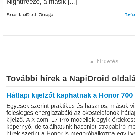
Nightfreeze, a másik [...]
Forrás: NapiDroid - 70 napja
Továb
▲ hirdetés
További hírek a NapiDroid oldalá
Hátlapi kijelzőt kaphatnak a Honor 700
Egyesek szerint praktikus és hasznos, mások vi
felesleges energiazabáló az okostelefonok hátlap
kijelző. A Xiaomi 17 Pro modellek egyik érdekes
képernyő, de találhatunk hasonlót strapabíró mob
hírek szerint a Honor is megpróbálkozna egy il