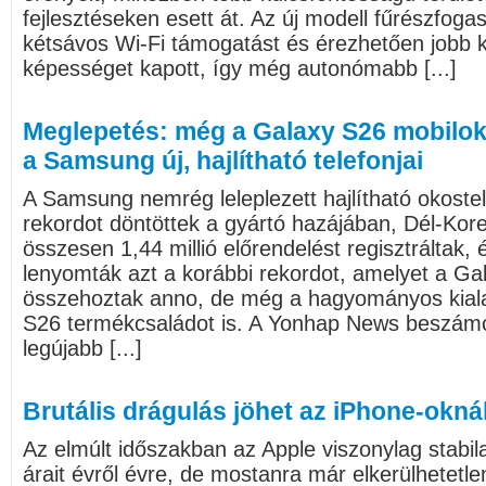
fejlesztéseken esett át. Az új modell fűrészfogas
kétsávos Wi-Fi támogatást és érezhetően jobb
képességet kapott, így még autonómabb [...]
Meglepetés: még a Galaxy S26 mobilok
a Samsung új, hajlítható telefonjai
A Samsung nemrég leleplezett hajlítható okostel
rekordot döntöttek a gyártó hazájában, Dél-Kor
összesen 1,44 millió előrendelést regisztráltak,
lenyomták azt a korábbi rekordot, amelyet a Ga
összehoztak anno, de még a hagyományos kiala
S26 termékcsaládot is. A Yonhap News beszámo
legújabb [...]
Brutális drágulás jöhet az iPhone-okná
Az elmúlt időszakban az Apple viszonylag stabil
árait évről évre, de mostanra már elkerülhetetle