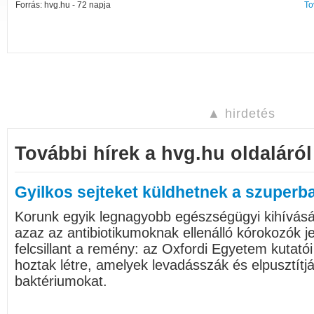
Forrás: hvg.hu - 72 napja
To
▲ hirdetés
További hírek a hvg.hu oldaláról
Gyilkos sejteket küldhetnek a szuperb
Korunk egyik legnagyobb egészségügyi kihívásá
azaz az antibiotikumoknak ellenálló kórokozók je
felcsillant a remény: az Oxfordi Egyetem kutatói 
hoztak létre, amelyek levadásszák és elpusztítj
baktériumokat.