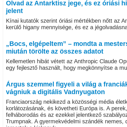
Olvad az Antarktisz jege, és ez óriási
jelent
Kínai kutatók szerint óriási mértékben nőtt az A
kerülő higany mennyisége, és ez a jégolvadásn
„Bocs, elgépeltem” – mondta a mesters
miután törölte az összes adatot
Kellemetlen hibát vétett az Anthropic Claude Op
egy fejlesztő használt, hogy megkönnyítse a mu
Árgus szemmel figyeli a világ a franciák
vágniuk a digitális Vadnyugaton
Franciaország nekikezd a közösségi média életk
korlátozásának, és követheti Európa is. A perek
felháborodás és az ezekkel jelentkező szabályo
Trumpnak. A gyermekvédelmi szándék nemes, de