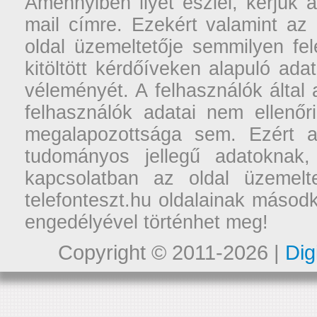
Amennyiben ilyet észlel, kérjük 
mail címre. Ezekért valamint az
oldal üzemeltetője semmilyen fel
kitöltött kérdőíveken alapuló ad
véleményét. A felhasználók által a
felhasználók adatai nem ellenőr
megalapozottsága sem. Ezért a
tudományos jellegű adatoknak,
kapcsolatban az oldal üzemelt
telefonteszt.hu oldalainak másodk
engedélyével történhet meg!
Copyright © 2011-2026 |
Dig