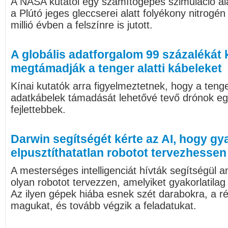
A NASA kutatói egy számítógépes szimuláció ala
a Plútó jeges gleccserei alatt folyékony nitrogén
millió évben a felszínre is jutott.
A globális adatforgalom 99 százalékát k
megtámadják a tenger alatti kábeleket
Kínai kutatók arra figyelmeztetnek, hogy a ten
adatkábelek támadását lehetővé tevő drónok eg
fejlettebbek.
Darwin segítségét kérte az AI, hogy gya
elpusztíthatatlan robotot tervezhessen
A mesterséges intelligenciát hívták segítségül a
olyan robotot tervezzen, amelyiket gyakorlatilag
Az ilyen gépek hiába esnek szét darabokra, a 
magukat, és tovább végzik a feladatukat.