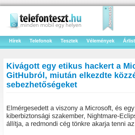
Hírek
Telefonok
Tesztek
Vélemények
Árlis
Kivágott egy etikus hackert a Mi
GitHubról, miután elkezdte közz
sebezhetőségeket
Elmérgesedett a viszony a Microsoft, és eg
kiberbiztonsági szakember, Nightmare-Eclips
állítja, a redmondi cég tönkre akarja tenni az 