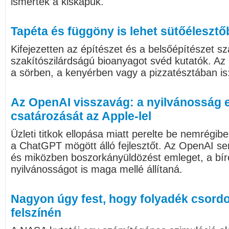
ismertek a kiskapuk.
Tapéta és függöny is lehet sütőélesztő
Kifejezetten az építészet és a belsőépítészet 
szakítószilárdságú bioanyagot svéd kutatók. Az
a sörben, a kenyérben vagy a pizzatésztában is
Az OpenAI visszavág: a nyilvánosság el
csatározását az Apple-lel
Üzleti titkok ellopása miatt perelte be nemrégib
a ChatGPT mögött álló fejlesztőt. Az OpenAI sem
és miközben boszorkányüldözést emleget, a bír
nyilvánosságot is maga mellé állítaná.
Nagyon úgy fest, hogy folyadék csordo
felszínén