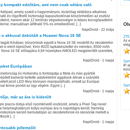
gy kompakt edzőtárs, ami nem csak sétára való
s futópad, amely szakít a hagyományos, kizárólag sétálásra alkalmas
ajtható és rögzíthető biztonsági kapaszkodónak köszönhetően az eszköz
padként, hanem akár 12 km/órás végsebességre is képes kocogópadként
Ol
orral, manuálisan állítható 5%-os emelkedővel, [...]
NapiDroid - 22 órája
h-s akkuval debütált a Huawei Nova 16 SE
ZTE
Az 
 tagját Kínában, köszöntsük együtt a Nova 16 SE modellt! Az okostelefon
elég
et is elérő kijelzővel, Kirin 8020 lapkakészlettel és méretes, 8500 mAh
i Nova 16 SE előlapjára 6,84 hüvelykes AMOLED megjelenítőt szereltek,
NapiDroid - 1 napja
Sam
IP a
geket Európában
körü
metország és Hollandia is fontolgatja a Meta és más gyártók
épített kamerái keltette adatvédelmi aggályok állnak a szándék
elvételt jelző LED-fény könnyen manipulálható, emiatt az Európai
Sams
al tenne pontot az ügy végére. Egyre [...]
NapiDroid - 1 napja
je, már az ára is kiderült
gre piacra dobja első nyomkövető eszközét, amely a Pixel Tag nevet
 a helymeghatározó kütyü európai ára is napvilágra került. Nemrég
endezésre kerülő bemutatóján az okostelefonok és okosórák mellett a
ozik [...]
NapiDroid - 1 napja
ntosabb jellemzőit