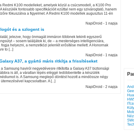
 a Redmi K100 modelleket, amelyek közül a csúcsmodell, a K100 Pro
 A készülék fontosabb specifikációit ezúttal nem egy szivárogtató, hanem
jelzőre fókuszálva a figyelmet. A Redmi K100 modellek augusztus 11-én
NapiDroid - 1 napja
logót és a szlogent is
culatát, jelezve, hogy önmagát immáron többnek tekinti egyszerű
ngsúlyt – sosem találjátok ki, de – a mesterséges intelligenciára,
fogja helyezni, a nemzetközi jelenlét erősítése mellett. A Honornak
 to [...]
NapiDroid - 1 napja
axy A37, a gyártó máris ritkítja a frissítéseket
 Samsung haviról negyedévesre ritkította a Galaxy A37 biztonsági
vábbra is áll, a váratlan lépés eléggé ledöbbentette a készülék
Pa
 médiumot is. A Samsung meglepő döntést hozott a mindössze négy
 ütemezésével kapcsolatban. A [...]
NapiDroid - 2 napja
Andr
Gee
Hua
HW
ITca
Küt
Mob
Néz
SWo
Tec