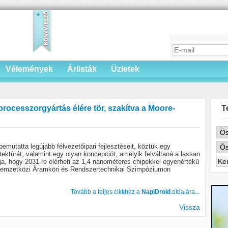
Vélemények
Árlisták
Üzletek
rocesszorgyártás élére tör, szakítva a Moore-
T
utatta legújabb félvezetőipari fejlesztéseit, köztük egy
tektúrát, valamint egy olyan koncepciót, amelyik felváltaná a lassan
ítja, hogy 2031-re elérheti az 1,4 nanométeres chipekkel egyenértékű
 Nemzetközi Áramköri és Rendszertechnikai Szimpóziumon
Tovább a teljes cikkhez a
NapiDroid
oldalára...
Vissza