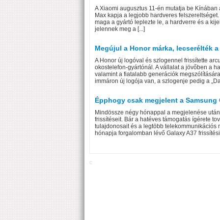
A Xiaomi augusztus 11-én mutatja be Kínában
Max kapja a legjobb hardveres felszereltséget.
maga a gyártó leplezte le, a hardverre és a ki
jelennek meg a [...]
Megújul a Honor márka, lecserélték a 
A Honor új logóval és szlogennel frissítette ar
okostelefon-gyártónál. A vállalat a jövőben a ha
valamint a fiatalabb generációk megszólítására 
immáron új logója van, a szlogenje pedig a „Dare
Épphogy csak megjelent a Samsung Gal
Mindössze négy hónappal a megjelenése után a
frissítéseit. Bár a hatéves támogatás ígérete to
tulajdonosait és a legtöbb telekommunikációs
hónapja forgalomban lévő Galaxy A37 frissítési
C