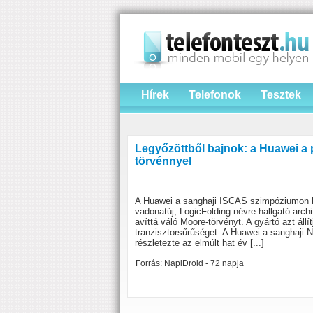
Hírek
Telefonok
Tesztek
Legyőzöttből bajnok: a Huawei a p
törvénnyel
A Huawei a sanghaji ISCAS szimpóziumon bem
vadonatúj, LogicFolding névre hallgató archi
avíttá váló Moore-törvényt. A gyártó azt áll
tranzisztorsűrűséget. A Huawei a sanghaji
részletezte az elmúlt hat év [...]
Forrás: NapiDroid - 72 napja