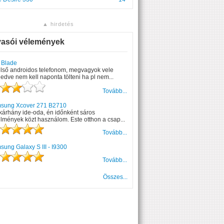
▲ hirdetés
vasói vélemények
 Blade
első androidos telefonom, megvagyok vele
edve nem kell naponta tölteni ha pl nem...
Tovább...
sung Xcover 271 B2710
kárhány ide-oda, én időnként sáros
lmények közt használom. Este otthon a csap...
Tovább...
ung Galaxy S III - I9300
Tovább...
Összes...