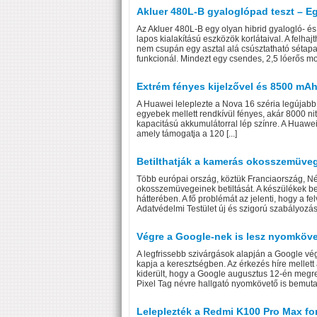
Akluer 480L-B gyaloglópad teszt – E
Az Akluer 480L-B egy olyan hibrid gyalogló- é
lapos kialakítású eszközök korlátaival. A felh
nem csupán egy asztal alá csúsztatható séta
funkcionál. Mindezt egy csendes, 2,5 lóerős mot
Extrém fényes kijelzővel és 8500 mA
A Huawei leleplezte a Nova 16 széria legújabb
egyebek mellett rendkívül fényes, akár 8000 nit
kapacitású akkumulátorral lép színre. A Huawe
amely támogatja a 120 [...]
Betilthatják a kamerás okosszemüve
Több európai ország, köztük Franciaország, Né
okosszemüvegeinek betiltását. A készülékek be
hátterében. A fő problémát az jelenti, hogy a f
Adatvédelmi Testület új és szigorú szabályozáss
Végre a Google-nek is lesz nyomkövető
A legfrissebb szivárgások alapján a Google vé
kapja a keresztségben. Az érkezés híre mellett
kiderült, hogy a Google augusztus 12-én megr
Pixel Tag névre hallgató nyomkövető is bemutatk
Leleplezték a Redmi K100 Pro Max fo