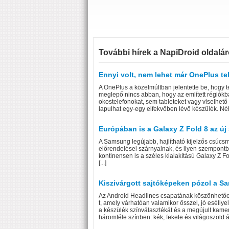
További hírek a NapiDroid oldalár
Ennyi volt, nem lehet már OnePlus t
A OnePlus a közelmúltban jelentette be, hogy t
meglepő nincs abban, hogy az említett régiókba
okostelefonokat, sem tableteket vagy viselhető
lapulhat egy-egy elfekvőben lévő készülék. Néhá
Európában is a Galaxy Z Fold 8 az új 
A Samsung legújabb, hajlítható kijelzős csúcsmo
előrendelései szárnyalnak, és ilyen szempont
kontinensen is a széles kialakítású Galaxy Z F
[...]
Kiszivárgott sajtóképeken pózol a 
Az Android Headlines csapatának köszönhető
t, amely várhatóan valamikor ősszel, jó esélly
a készülék színválasztékát és a megújult kam
háromféle színben: kék, fekete és világoszöld á