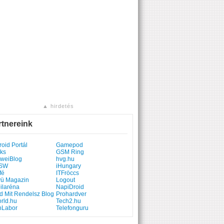
▲ hirdetés
rtnereink
oid Portál
Gamepod
ks
GSM Ring
weiBlog
hvg.hu
SW
iHungary
fé
ITFröccs
yü Magazin
Logout
ilaréna
NapiDroid
d Mit Rendelsz Blog
Prohardver
rld.hu
Tech2.hu
hLabor
Telefonguru