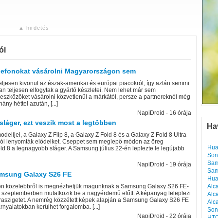
▲ hirdetés
ól
elefonokat vásárolni Magyarországon sem
eljesen kivonul az észak-amerikai és európai piacokról, így aztán semmi
n teljesen elfogytak a gyártó készletei. Nem lehet már sem
 eszközöket vásárolni közvetlenül a márkától, persze a partnereknél még
ny héttel azután, [...]
NapiDroid - 16 órája
sláger, ezt veszik most a legtöbben
Ha
delljei, a Galaxy Z Flip 8, a Galaxy Z Fold 8 és a Galaxy Z Fold 8 Ultra
ból lenyomták elődeiket. Cseppet sem meglepő módon az öreg
Hua
old 8 a legnagyobb sláger. A Samsung július 22-én leplezte le legújabb
Son
Sam
NapiDroid - 19 órája
Sam
Samsung Galaxy S26 FE
Hua
en közelebbről is megnézhetjük magunknak a Samsung Galaxy S26 FE-
Alc
el szeptemberben mutatkozik be a nagyérdemű előtt. A képanyag leleplezi
Alc
eraszigetet. A nemrég közzétett képek alapján a Samsung Galaxy S26 FE
Alc
rnyalatokban kerülhet forgalomba. [...]
Son
NapiDroid - 22 órája
HTC