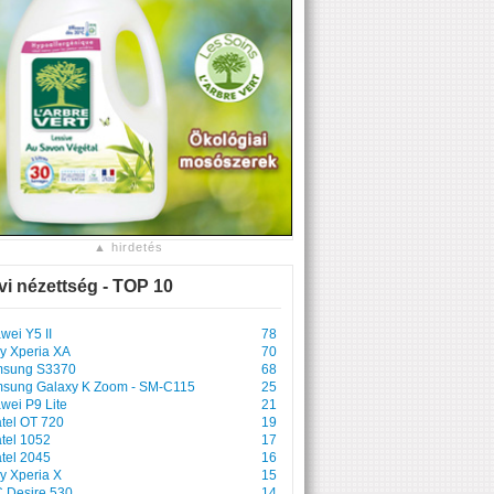
▲ hirdetés
vi nézettség - TOP 10
wei Y5 II
78
y Xperia XA
70
sung S3370
68
sung Galaxy K Zoom - SM-C115
25
wei P9 Lite
21
atel OT 720
19
atel 1052
17
atel 2045
16
y Xperia X
15
 Desire 530
14