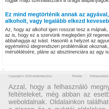
fogják majd szétválasztani a drága alapanyagok
Ez mind megtörténik annak az agyával, 
alkoholt, vagy legalább elkezd keveseb
Az, hogy az alkohol igen rosszat tesz a májnak
az is, hogy ez a szervünk meglepően jól regener
abbahagyja az ivást. Hasonló a helyzet az agyun
egyértelmű idegrendszeri problémákat okoznak, 
mérséklésére, pláne az absztinenciára az agy is 
C
Copyright © 2026 telefonteszt.hu
Főoldal
Felhasználási 
Azzal, hogy a felhasználó megnyi
feltételeket, még abban az esetb
weboldalnak. Oldalainkon találhat