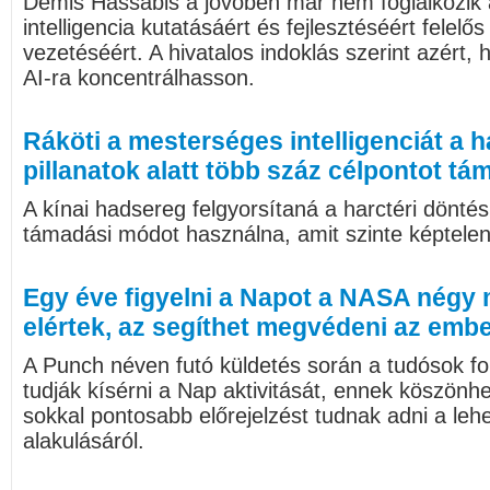
Demis Hassabis a jövőben már nem foglalkozik
intelligencia kutatásáért és fejlesztéséért felel
vezetéséért. A hivatalos indoklás szerint azért,
AI-ra koncentrálhasson.
Ráköti a mesterséges intelligenciát a 
pillanatok alatt több száz célpontot t
A kínai hadsereg felgyorsítaná a harctéri döntés
támadási módot használna, amit szinte képtelen
Egy éve figyelni a Napot a NASA négy 
elértek, az segíthet megvédeni az emb
A Punch néven futó küldetés során a tudósok f
tudják kísérni a Nap aktivitását, ennek köszönh
sokkal pontosabb előrejelzést tudnak adni a le
alakulásáról.