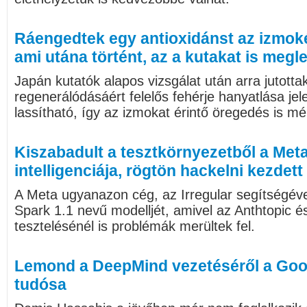
Ráengedtek egy antioxidánst az izmokér
ami utána történt, az a kutakat is megl
Japán kutatók alapos vizsgálat után arra jutott
regenerálódásáért felelős fehérje hanyatlása je
lassítható, így az izmokat érintő öregedés is mé
Kiszabadult a tesztkörnyezetből a Me
intelligenciája, rögtön hackelni kezdett
A Meta ugyanazon cég, az Irregular segítségéve
Spark 1.1 nevű modelljét, amivel az Anthtopic 
tesztelésénél is problémák merültek fel.
Lemond a DeepMind vezetéséről a Goog
tudósa