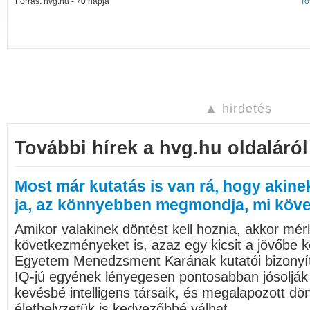
Forrás: hvg.hu - 70 napja
To
▲ hirdetés
További hírek a hvg.hu oldaláról
Most már kutatás is van rá, hogy akine
ja, az könnyebben megmondja, mi köve
Amikor valakinek döntést kell hoznia, akkor mérl
következményeket is, azaz egy kicsit a jövőbe kel
Egyetem Menedzsment Karának kutatói bizonyí
IQ-jú egyének lényegesen pontosabban jósolják 
kevésbé intelligens társaik, és megalapozott d
élethelyzetük is kedvezőbbé válhat.