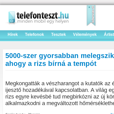
Hírek
Telefonok
Tesztek
Vélemények
Árlis
5000-szer gyorsabban melegszik 
ahogy a rizs bírná a tempót
Megkongatták a vészharangot a kutatók az é
ijesztő hozadékával kapcsolatban. A világ eg
rizs egyre kevésbé tud megbirkózni az új kö
alkalmazkodni a megváltozott hőmérsékleth