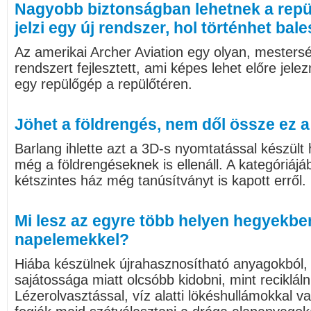
Nagyobb biztonságban lehetnek a repül
jelzi egy új rendszer, hol történhet bale
Az amerikai Archer Aviation egy olyan, mestersé
rendszert fejlesztett, ami képes lehet előre jele
egy repülőgép a repülőtéren.
Jöhet a földrengés, nem dől össze ez 
Barlang ihlette azt a 3D-s nyomtatással készül
még a földrengéseknek is ellenáll. A kategóriá
kétszintes ház még tanúsítványt is kapott erről.
Mi lesz az egyre több helyen hegyekben
napelemekkel?
Hiába készülnek újrahasznosítható anyagokból, 
sajátossága miatt olcsóbb kidobni, mint reciklál
Lézerolvasztással, víz alatti lökéshullámokkal 