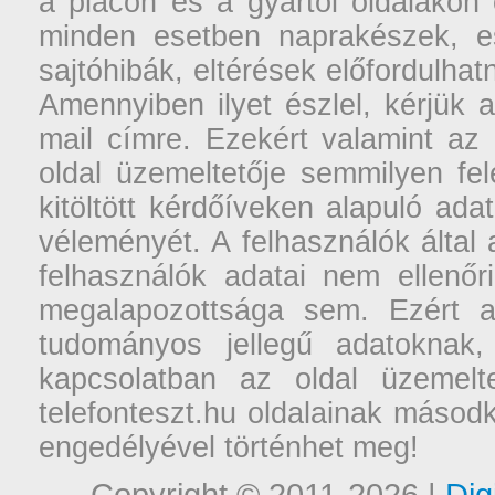
a piacon és a gyártói oldalakon
minden esetben naprakészek, ese
sajtóhibák, eltérések előfordulha
Amennyiben ilyet észlel, kérjük 
mail címre. Ezekért valamint az
oldal üzemeltetője semmilyen fel
kitöltött kérdőíveken alapuló ad
véleményét. A felhasználók által a
felhasználók adatai nem ellenőr
megalapozottsága sem. Ezért a
tudományos jellegű adatoknak,
kapcsolatban az oldal üzemelt
telefonteszt.hu oldalainak másodk
engedélyével történhet meg!
Copyright © 2011-2026 |
Dig