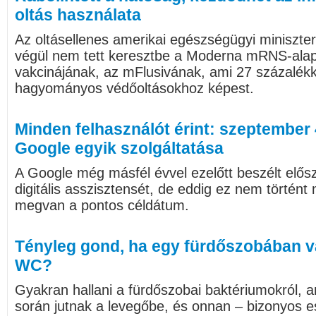
oltás használata
Az oltásellenes amerikai egészségügyi miniszte
végül nem tett keresztbe a Moderna mRNS-alapú
vakcinájának, az mFlusivának, ami 27 százalék
hagyományos védőoltásokhoz képest.
Minden felhasználót érint: szeptember 4
Google egyik szolgáltatása
A Google még másfél évvel ezelőtt beszélt előszö
digitális asszisztensét, de eddig ez nem történ
megvan a pontos céldátum.
Tényleg gond, ha egy fürdőszobában va
WC?
Gyakran hallani a fürdőszobai baktériumokról, 
során jutnak a levegőbe, és onnan – bizonyos e