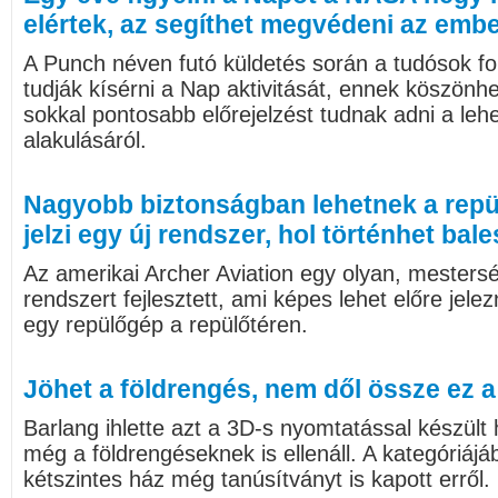
elértek, az segíthet megvédeni az emb
A Punch néven futó küldetés során a tudósok f
tudják kísérni a Nap aktivitását, ennek köszönh
sokkal pontosabb előrejelzést tudnak adni a le
alakulásáról.
Nagyobb biztonságban lehetnek a repül
jelzi egy új rendszer, hol történhet bale
Az amerikai Archer Aviation egy olyan, mestersé
rendszert fejlesztett, ami képes lehet előre jele
egy repülőgép a repülőtéren.
Jöhet a földrengés, nem dől össze ez 
Barlang ihlette azt a 3D-s nyomtatással készül
még a földrengéseknek is ellenáll. A kategóriá
kétszintes ház még tanúsítványt is kapott erről.