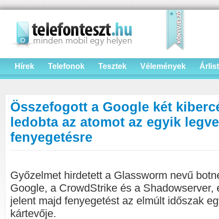
Hírek
Telefonok
Tesztek
Vélemények
Árlis
Összefogott a Google két kiberc
ledobta az atomot az egyik legv
fenyegetésre
Győzelmet hirdetett a Glassworm nevű botnet
Google, a CrowdStrike és a Shadowserver, 
jelent majd fenyegetést az elmúlt időszak e
kártevője.