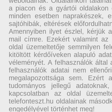
weboldalnak. Oldalainkon találhat
a piacon és a gyártói oldalakon
minden esetben naprakészek, ese
sajtóhibák, eltérések előfordulha
Amennyiben ilyet észlel, kérjük 
mail címre. Ezekért valamint az
oldal üzemeltetője semmilyen fel
kitöltött kérdőíveken alapuló ad
véleményét. A felhasználók által a
felhasználók adatai nem ellenőr
megalapozottsága sem. Ezért a
tudományos jellegű adatoknak,
kapcsolatban az oldal üzemelt
telefonteszt.hu oldalainak másodk
engedélyével történhet meg!