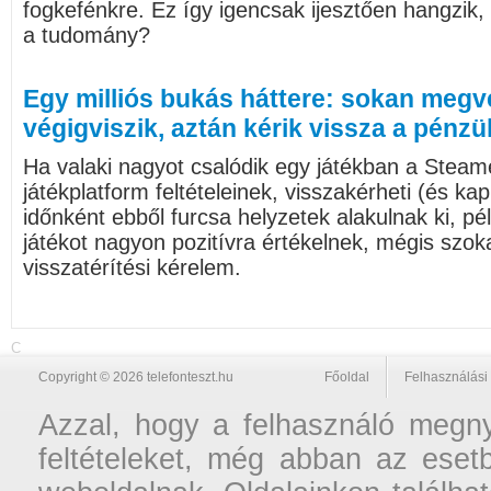
fogkefénkre. Ez így igencsak ijesztően hangzik,
a tudomány?
Egy milliós bukás háttere: sokan megve
végigviszik, aztán kérik vissza a pénzü
Ha valaki nagyot csalódik egy játékban a Steam
játékplatform feltételeinek, visszakérheti (és k
időnként ebből furcsa helyzetek alakulnak ki, pé
játékot nagyon pozitívra értékelnek, mégis szok
visszatérítési kérelem.
C
Copyright © 2026 telefonteszt.hu
Főoldal
Felhasználási 
Azzal, hogy a felhasználó megnyi
feltételeket, még abban az esetb