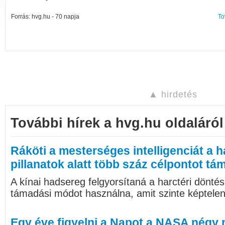
Forrás: hvg.hu - 70 napja
To
▲ hirdetés
További hírek a hvg.hu oldaláról
Ráköti a mesterséges intelligenciát a 
pillanatok alatt több száz célpontot t
A kínai hadsereg felgyorsítaná a harctéri döntés
támadási módot használna, amit szinte képtelen
Egy éve figyelni a Napot a NASA négy 