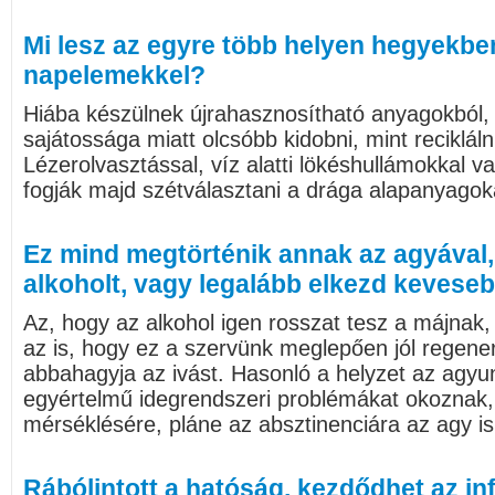
Mi lesz az egyre több helyen hegyekben
napelemekkel?
Hiába készülnek újrahasznosítható anyagokból, 
sajátossága miatt olcsóbb kidobni, mint reciklál
Lézerolvasztással, víz alatti lökéshullámokkal 
fogják majd szétválasztani a drága alapanyagok
Ez mind megtörténik annak az agyával, 
alkoholt, vagy legalább elkezd keveseb
Az, hogy az alkohol igen rosszat tesz a májnak
az is, hogy ez a szervünk meglepően jól regener
abbahagyja az ivást. Hasonló a helyzet az agyun
egyértelmű idegrendszeri problémákat okoznak, 
mérséklésére, pláne az absztinenciára az agy is 
Rábólintott a hatóság, kezdődhet az in