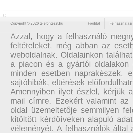
C
Copyright © 2026 telefonteszt.hu
Főoldal
Felhasználási 
Azzal, hogy a felhasználó megnyi
feltételeket, még abban az esetb
weboldalnak. Oldalainkon találhat
a piacon és a gyártói oldalakon
minden esetben naprakészek, ese
sajtóhibák, eltérések előfordulha
Amennyiben ilyet észlel, kérjük 
mail címre. Ezekért valamint az
oldal üzemeltetője semmilyen fel
kitöltött kérdőíveken alapuló ad
véleményét. A felhasználók által a