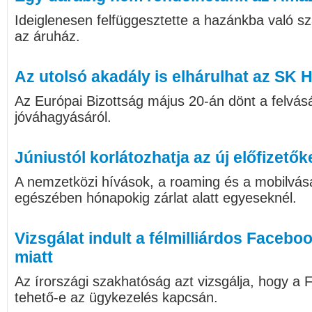
Ideiglenesen felfüggesztette a hazánkba való szál
az áruház.
Az utolsó akadály is elhárulhat az SK Hyn
Az Európai Bizottság május 20-án dönt a felvásá
jóváhagyásáról.
Júniustól korlátozhatja az új előfizetők
A nemzetközi hívások, a roaming és a mobilvásá
egészében hónapokig zárlat alatt egyeseknél.
Vizsgálat indult a félmilliárdos Faceb
miatt
Az írországi szakhatóság azt vizsgálja, hogy a 
tehető-e az ügykezelés kapcsán.