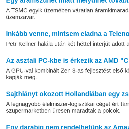
Egy áramszünet miatt mélyülhet tovább
A TSMC egyik üzemében váratlan áramkimaradás
üzemzavar.
Inkább venne, mintsem eladna a Teleno
Petr Kellner halála után két héttel interjút adott
Az asztali PC-kbe is érkezik az AMD "
A GPU-val kombinált Zen 3-as fejlesztést első
kapják meg.
Sajthiányt okozott Hollandiában egy zs
A legnagyobb élelmiszer-logisztikai céget ért t
szupermarketben üresen maradtak a polcok.
Egy darabig nem rendelhetünk az Ama