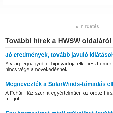
▲ hirdetés
További hírek a HWSW oldaláról
Jó eredmények, tovább javuló kilátáso
A világ legnagyobb chipgyártója elképesztő me
nincs vége a növekedésnek.
Megnevezték a SolarWinds-támadás el
A Fehár Ház szerint egyértelműen az orosz hírsz
mögött.