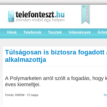
Hírek
Telefonok
Tesztek
Vélemények
Árlis
Túlságosan is biztosra fogadott
alkalmazottja
A Polymarketen arról szólt a fogadás, hogy 
éves kiemeltjei.
Forrás: HWSW - 72 napja
To