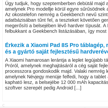
Úgy tudjuk, hogy szeptemberben debütál majd 
amelynek Pro modellje körül egyre sűrűsödnek a
Az okostelefon nemrég a Geekbench nevű szinte
adatbázisában tűnt fel, a teszteket követően gen
megerősíti a belsejében lévő hardver típusát. 
felbukkant a Geekbench listázásában, így most má
Érkezik a Xiaomi Pad 8S Pro táblagép,
és a gyártó saját fejlesztésű hardverév
A Xiaomi hamarosan lerántja a leplet legújabb t
Próról, amelynek meghajtásáról a cég saját fejl
processzora gondoskodik majd. Valaki nemrég le
amelynek Névjegy menüje felfedi, hogy a table
kapható lesz, a belsejébe 12 000 mAh kapacitás
szoftver szerepét pedig Android [...]
C