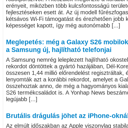
erényeit, miközben több kulcsfontosságú terület
fejlesztéseken esett át. Az új modell fűrészfogas
kétsávos Wi-Fi támogatást és érezhetően jobb
képességet kapott, így még autonómabb [...]
Meglepetés: még a Galaxy S26 mobilok
a Samsung új, hajlítható telefonjai
A Samsung nemrég leleplezett hajlítható okostel
rekordot döntöttek a gyártó hazájában, Dél-Kor
összesen 1,44 millió előrendelést regisztráltak,
lenyomták azt a korábbi rekordot, amelyet a Ga
összehoztak anno, de még a hagyományos kiala
S26 termékcsaládot is. A Yonhap News beszámo
legújabb [...]
Brutális drágulás jöhet az iPhone-okná
Az elmúlt időszakban az Apple viszonylag stabil