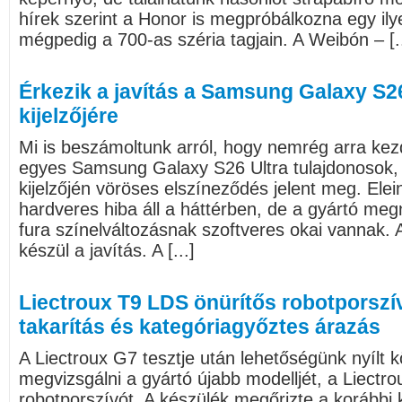
hírek szerint a Honor is megpróbálkozna egy il
mégpedig a 700-as széria tagjain. A Weibón – [..
Érkezik a javítás a Samsung Galaxy S2
kijelzőjére
Mi is beszámoltunk arról, hogy nemrég arra kez
egyes Samsung Galaxy S26 Ultra tulajdonosok,
kijelzőjén vöröses elszíneződés jelent meg. Elein
hardveres hiba áll a háttérben, de a gyártó meg
fura színelváltozásnak szoftveres okai vannak. 
készül a javítás. A [...]
Liectroux T9 LDS önürítős robotporszí
takarítás és kategóriagyőztes árazás
A Liectroux G7 tesztje után lehetőségünk nyílt k
megvizsgálni a gyártó újabb modelljét, a Liectr
robotporszívót. A készülék megőrizte a korábbi 