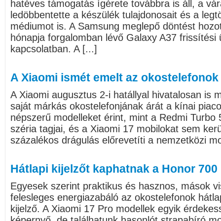
hatéves támogatás ígérete továbbra is áll, a vár
ledöbbentette a készülék tulajdonosait és a le
médiumot is. A Samsung meglepő döntést hozo
hónapja forgalomban lévő Galaxy A37 frissítési
kapcsolatban. A [...]
A Xiaomi ismét emelt az okostelefonok
A Xiaomi augusztus 2-i hatállyal hivatalosan i
saját márkás okostelefonjának árát a kínai piac
népszerű modelleket érint, mint a Redmi Turbo 
széria tagjai, és a Xiaomi 17 mobilokat sem kerül
százalékos drágulás előrevetíti a nemzetközi mod
Hátlapi kijelzőt kaphatnak a Honor 700
Egyesek szerint praktikus és hasznos, mások vi
felesleges energiazabáló az okostelefonok hátlap
kijelző. A Xiaomi 17 Pro modellek egyik érdekes
képernyő, de találhatunk hasonlót strapabíró mob