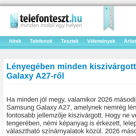
Hírek
Telefonok
Tesztek
Vélemények
Árlis
Lényegében minden kiszivárgot
Galaxy A27-ről
Ha minden jól megy, valamikor 2026 második
Samsung Galaxy A27, amelynek nemrég lé
fontosabb jellemzője kiszivárgott. Hogy ne 
tengerében, némi képanyag is érkezett, lele
választható színárnyalatok közül. 2026 máso