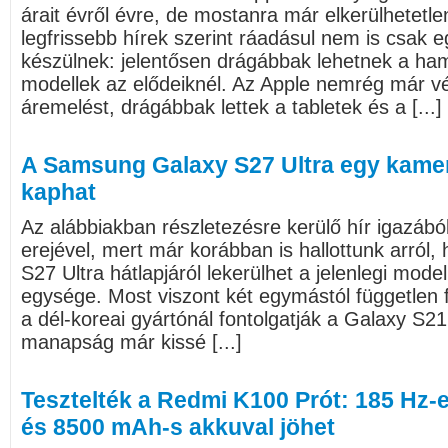
árait évről évre, de mostanra már elkerülhetetle
legfrissebb hírek szerint ráadásul nem is csak e
készülnek: jelentősen drágábbak lehetnek a ha
modellek az elődeiknél. Az Apple nemrég már vé
áremelést, drágábbak lettek a tabletek és a [...]
A Samsung Galaxy S27 Ultra egy kame
kaphat
Az alábbiakban részletezésre kerülő hír igazáb
erejével, mert már korábban is hallottunk arró
S27 Ultra hátlapjáról lekerülhet a jelenlegi mode
egysége. Most viszont két egymástól független for
a dél-koreai gyártónál fontolgatják a Galaxy S21
manapság már kissé [...]
Tesztelték a Redmi K100 Prót: 185 Hz-
és 8500 mAh-s akkuval jöhet