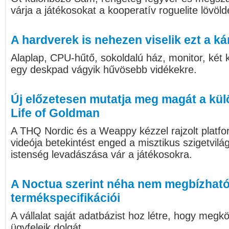
várja a játékosokat a kooperatív roguelite lövöl
A hardverek is nehezen viselik ezt a ká
Alaplap, CPU-hűtő, sokoldalú ház, monitor, két k
egy deskpad vágyik hűvösebb vidékekre.
Új előzetesen mutatja meg magát a kül
Life of Goldman
A THQ Nordic és a Weappy kézzel rajzolt platf
videója betekintést enged a misztikus szigetvilág
istenség levadászása vár a játékosokra.
A Noctua szerint néha nem megbízható
termékspecifikációi
A vállalat saját adatbázist hoz létre, hogy megk
ügyfeleik dolgát.