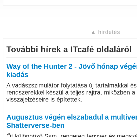
▲ hirdetés
További hírek a ITcafé oldaláról
Way of the Hunter 2 - Jövő hónap végén
kiadás
A vadászszimulátor folytatása új tartalmakkal és
rendszerekkel készül a teljes rajtra, miközben a 
visszajelzéseire is építettek.
Augusztus végén elszabadul a multive
Shatterverse-ben
Öt különböző Sam, rengeteg fegyver és megszám