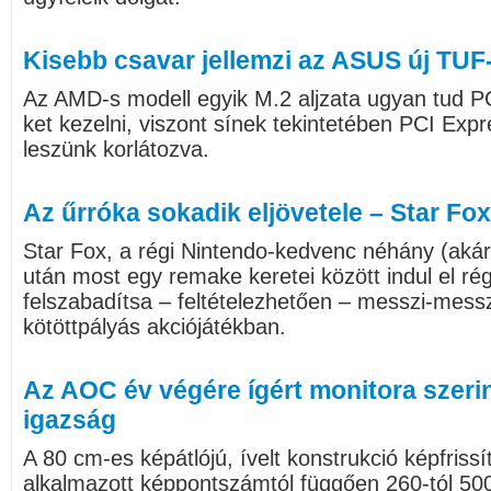
Kisebb csavar jellemzi az ASUS új TUF-
Az AMD-s modell egyik M.2 aljzata ugyan tud P
ket kezelni, viszont sínek tekintetében PCI Expr
leszünk korlátozva.
Az űrróka sokadik eljövetele – Star Fox
Star Fox, a régi Nintendo-kedvenc néhány (akár
után most egy remake keretei között indul el rég
felszabadítsa – feltételezhetően – messzi-messz
kötöttpályás akciójátékban.
Az AOC év végére ígért monitora szeri
igazság
A 80 cm-es képátlójú, ívelt konstrukció képfriss
alkalmazott képpontszámtól függően 260-tól 500