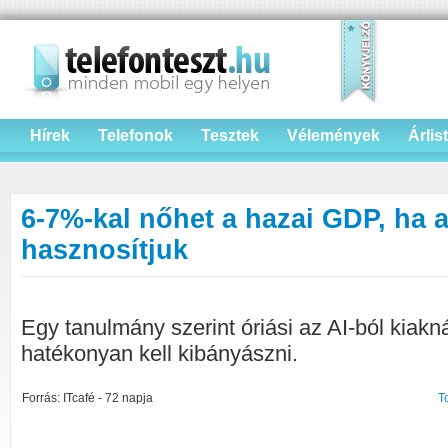
Hírek
Telefonok
Tesztek
Vélemények
Árlis
6-7%-kal nőhet a hazai GDP, ha a
hasznosítjuk
Egy tanulmány szerint óriási az AI-ból kiakn
hatékonyan kell kibányászni.
Forrás: ITcafé - 72 napja
T