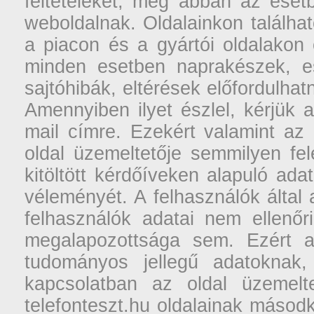
feltételeket, még abban az esetb
weboldalnak. Oldalainkon találhat
a piacon és a gyártói oldalakon
minden esetben naprakészek, ese
sajtóhibák, eltérések előfordulha
Amennyiben ilyet észlel, kérjük 
mail címre. Ezekért valamint az
oldal üzemeltetője semmilyen fel
kitöltött kérdőíveken alapuló ad
véleményét. A felhasználók által a
felhasználók adatai nem ellenőr
megalapozottsága sem. Ezért a
tudományos jellegű adatoknak,
kapcsolatban az oldal üzemelt
telefonteszt.hu oldalainak másodk