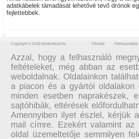
adatkábelek támadását lehetővé tevő drónok eg
fejlettebbek.
C
Copyright © 2026 telefonteszt.hu
Főoldal
Felhasználási 
Azzal, hogy a felhasználó megnyi
feltételeket, még abban az esetb
weboldalnak. Oldalainkon találhat
a piacon és a gyártói oldalakon
minden esetben naprakészek, ese
sajtóhibák, eltérések előfordulha
Amennyiben ilyet észlel, kérjük 
mail címre. Ezekért valamint az
oldal üzemeltetője semmilyen fel