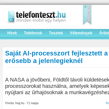
Hírek
Telefonok
Tesztek
Vélemények
Árlis
Saját AI-processzort fejlesztett
erősebb a jelenlegieknél
A NASA a jövőbeni, Földtől távoli küldetése
processzorokat használna, amelyek képesek
nyújtani az űrhajósoknak a munkavégzéshe
Forrás: hvg.hu - 71 napja
To