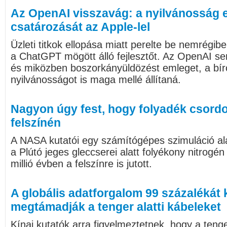
Az OpenAI visszavág: a nyilvánosság el
csatározását az Apple-lel
Üzleti titkok ellopása miatt perelte be nemrégib
a ChatGPT mögött álló fejlesztőt. Az OpenAI sem
és miközben boszorkányüldözést emleget, a bír
nyilvánosságot is maga mellé állítaná.
Nagyon úgy fest, hogy folyadék csordo
felszínén
A NASA kutatói egy számítógépes szimuláció ala
a Plútó jeges gleccserei alatt folyékony nitrogén
millió évben a felszínre is jutott.
A globális adatforgalom 99 százalékát k
megtámadják a tenger alatti kábeleket
Kínai kutatók arra figyelmeztetnek, hogy a ten