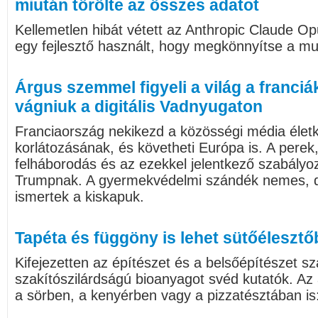
miután törölte az összes adatot
Kellemetlen hibát vétett az Anthropic Claude Op
egy fejlesztő használt, hogy megkönnyítse a mu
Árgus szemmel figyeli a világ a franciák
vágniuk a digitális Vadnyugaton
Franciaország nekikezd a közösségi média életk
korlátozásának, és követheti Európa is. A perek
felháborodás és az ezekkel jelentkező szabályo
Trumpnak. A gyermekvédelmi szándék nemes, de
ismertek a kiskapuk.
Tapéta és függöny is lehet sütőélesztő
Kifejezetten az építészet és a belsőépítészet 
szakítószilárdságú bioanyagot svéd kutatók. Az
a sörben, a kenyérben vagy a pizzatésztában is