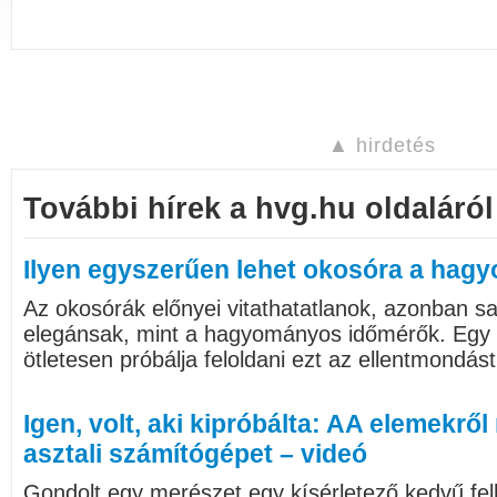
▲ hirdetés
További hírek a hvg.hu oldaláról
Ilyen egyszerűen lehet okosóra a hag
Az okosórák előnyei vitathatatlanok, azonban s
elegánsak, mint a hagyományos időmérők. Egy c
ötletesen próbálja feloldani ezt az ellentmondást
Igen, volt, aki kipróbálta: AA elemekrő
asztali számítógépet – videó
Gondolt egy merészet egy kísérletező kedvű felh