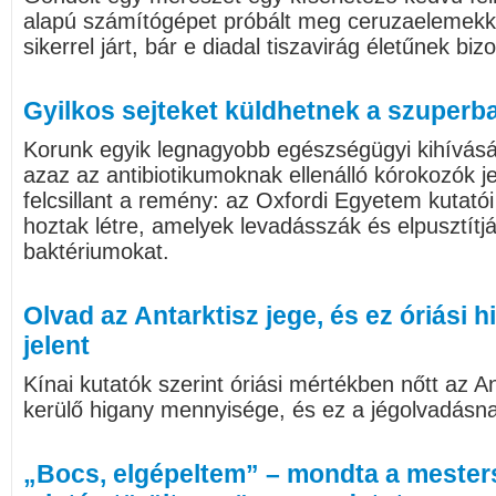
alapú számítógépet próbált meg ceruzaelemekk
sikerrel járt, bár e diadal tiszavirág életűnek bizo
Gyilkos sejteket küldhetnek a szuperb
Korunk egyik legnagyobb egészségügyi kihívásá
azaz az antibiotikumoknak ellenálló kórokozók je
felcsillant a remény: az Oxfordi Egyetem kutatói 
hoztak létre, amelyek levadásszák és elpusztítj
baktériumokat.
Olvad az Antarktisz jege, és ez óriási
jelent
Kínai kutatók szerint óriási mértékben nőtt az A
kerülő higany mennyisége, és ez a jégolvadásn
„Bocs, elgépeltem” – mondta a mesters