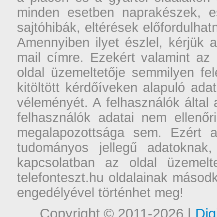
minden esetben naprakészek, ese
sajtóhibák, eltérések előfordulha
Amennyiben ilyet észlel, kérjük 
mail címre. Ezekért valamint az
oldal üzemeltetője semmilyen fel
kitöltött kérdőíveken alapuló ad
véleményét. A felhasználók által a
felhasználók adatai nem ellenőr
megalapozottsága sem. Ezért a
tudományos jellegű adatoknak,
kapcsolatban az oldal üzemelt
telefonteszt.hu oldalainak másodk
engedélyével történhet meg!
Copyright © 2011-2026 |
Dig