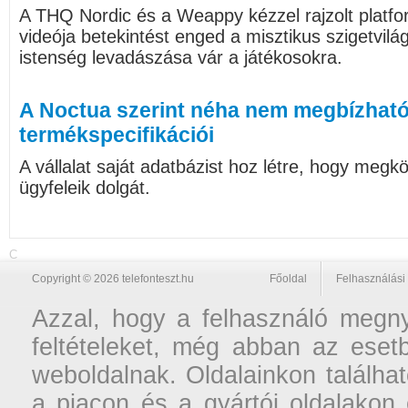
A THQ Nordic és a Weappy kézzel rajzolt platf
videója betekintést enged a misztikus szigetvilág
istenség levadászása vár a játékosokra.
A Noctua szerint néha nem megbízható
termékspecifikációi
A vállalat saját adatbázist hoz létre, hogy megk
ügyfeleik dolgát.
C
Copyright © 2026 telefonteszt.hu
Főoldal
Felhasználási 
Azzal, hogy a felhasználó megnyi
feltételeket, még abban az esetb
weboldalnak. Oldalainkon találhat
a piacon és a gyártói oldalakon