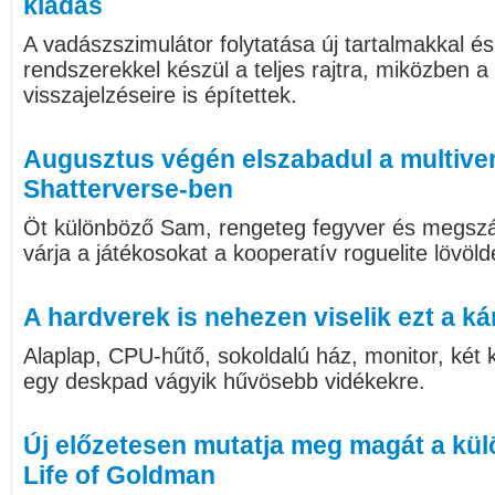
kiadás
A vadászszimulátor folytatása új tartalmakkal és
rendszerekkel készül a teljes rajtra, miközben a 
visszajelzéseire is építettek.
Augusztus végén elszabadul a multive
Shatterverse-ben
Öt különböző Sam, rengeteg fegyver és megszám
várja a játékosokat a kooperatív roguelite lövöl
A hardverek is nehezen viselik ezt a ká
Alaplap, CPU-hűtő, sokoldalú ház, monitor, két k
egy deskpad vágyik hűvösebb vidékekre.
Új előzetesen mutatja meg magát a kül
Life of Goldman