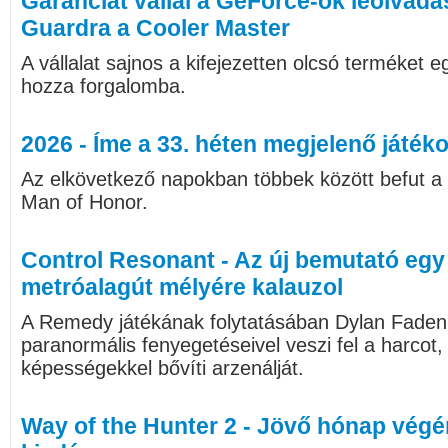
Garanciát vállal a GeForce-ok leolvad
Guardra a Cooler Master
A vállalat sajnos a kifejezetten olcsó terméket 
hozza forgalomba.
2026 - Íme a 33. héten megjelenő játékok
Az elkövetkező napokban többek között befut a 
Man of Honor.
Control Resonant - Az új bemutató egy
metróalagút mélyére kalauzol
A Remedy játékának folytatásában Dylan Faden 
paranormális fenyegetéseivel veszi fel a harcot
képességekkel bővíti arzenálját.
Way of the Hunter 2 - Jövő hónap végén