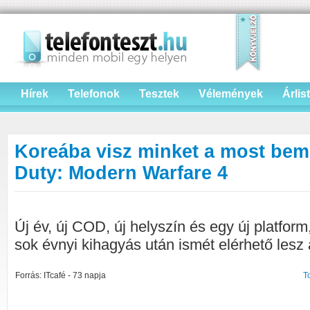
Hírek
Telefonok
Tesztek
Vélemények
Árlis
Koreába visz minket a most bemu
Duty: Modern Warfare 4
Új év, új COD, új helyszín és egy új platform
sok évnyi kihagyás után ismét elérhető lesz
Forrás: ITcafé - 73 napja
T