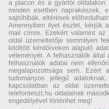
a piacon és a gyártói oldalakon
minden esetben naprakészek, ese
sajtóhibák, eltérések előfordulha
Amennyiben ilyet észlel, kérjük 
mail címre. Ezekért valamint az
oldal üzemeltetője semmilyen fel
kitöltött kérdőíveken alapuló ad
véleményét. A felhasználók által a
felhasználók adatai nem ellenőr
megalapozottsága sem. Ezért a
tudományos jellegű adatoknak,
kapcsolatban az oldal üzemelt
telefonteszt.hu oldalainak másodk
engedélyével történhet meg!