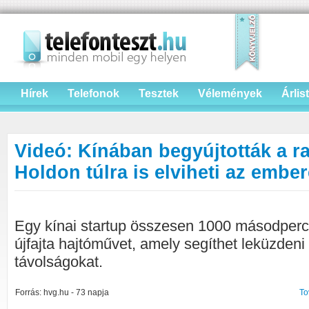
Hírek
Telefonok
Tesztek
Vélemények
Árlis
Videó: Kínában begyújtották a ra
Holdon túlra is elviheti az embe
Egy kínai startup összesen 1000 másodperce
újfajta hajtóművet, amely segíthet leküzdeni 
távolságokat.
Forrás: hvg.hu - 73 napja
To