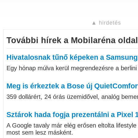
▲ hirdetés
További hírek a Mobilaréna oldal
Hivatalosnak tűnő képeken a Samsung
Egy hónap múlva kerül megrendezésre a berlini I
Meg is érkeztek a Bose új QuietComfort
359 dollárért, 24 órás üzemidővel, analóg bemen
Sztárok hada fogja prezentálni a Pixel 
A Google tavaly már elég erősen eltolta lifestyl
most sem lesz másként.