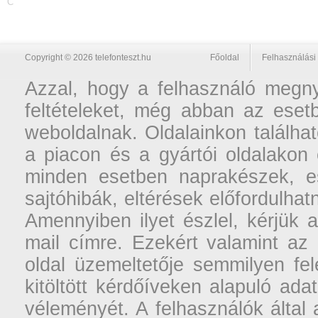
C
Copyright © 2026 telefonteszt.hu
Főoldal
Felhasználási 
Azzal, hogy a felhasználó megnyi
feltételeket, még abban az esetb
weboldalnak. Oldalainkon találhat
a piacon és a gyártói oldalakon
minden esetben naprakészek, ese
sajtóhibák, eltérések előfordulha
Amennyiben ilyet észlel, kérjük 
mail címre. Ezekért valamint az
oldal üzemeltetője semmilyen fel
kitöltött kérdőíveken alapuló ad
véleményét. A felhasználók által a