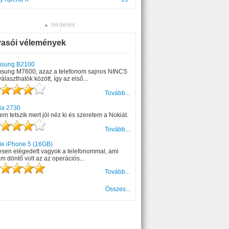
▲ hirdetés
vasói vélemények
sung B2100
sung M7600, azaz a telefonom sajnos NINCS
választhatók között, így az első...
Tovább...
ia 2730
m tetszik mert jól néz ki és szeretem a Nokiát.
Tovább...
le iPhone 5 (16GB)
esen elégedett vagyok a telefonommal, ami
m döntő volt az az operációs...
Tovább...
Összes...