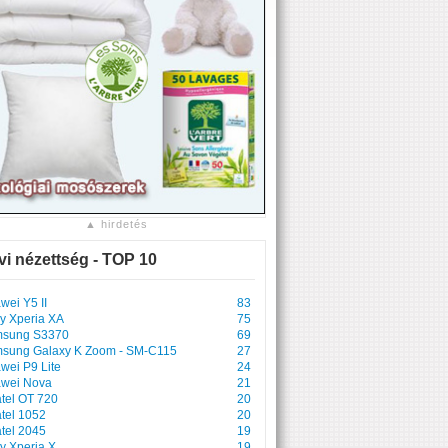
▲ hirdetés
vi nézettség - TOP 10
wei Y5 II
83
y Xperia XA
75
sung S3370
69
sung Galaxy K Zoom - SM-C115
27
wei P9 Lite
24
wei Nova
21
atel OT 720
20
atel 1052
20
atel 2045
19
y Xperia X
19