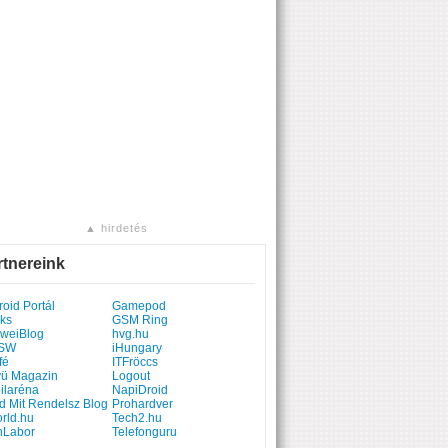
▲ hirdetés
rtnereink
oid Portál
Gamepod
ks
GSM Ring
weiBlog
hvg.hu
SW
iHungary
fé
ITFröccs
yü Magazin
Logout
ilaréna
NapiDroid
d Mit Rendelsz Blog
Prohardver
rld.hu
Tech2.hu
hLabor
Telefonguru