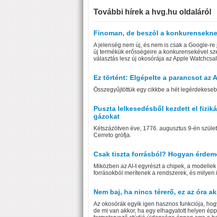
További hírek a hvg.hu oldaláról
Finoman, de beszól a konkurensekne
A jelenség nem új, és nem is csak a Google-re j
új termékük erősségeire a konkurensekével sze
választás lesz új okosórája az Apple Watchcsa
Ez történt: Elgépelte a parancsot az A
Összegyűjtöttük egy cikkbe a hét legérdekeseb
Puszta lelkesedésből kezdett el fizik
gázokat
Kétszázötven éve, 1776. augusztus 9-én szüle
Cerreto grófja.
Csak tiszta forrásból? Hogyan érdemes
Miközben az AI-t egyrészt a chipek, a modellek
forrásokból merítenek a rendszerek, és milyen 
Nem baj, ha nincs térerő, ez az óra a
Az okosórák egyik igen hasznos funkciója, hogy 
de mi van akkor, ha egy elhagyatott helyen ép