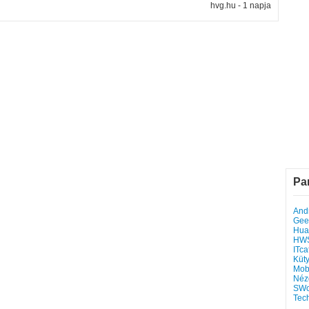
hvg.hu - 1 napja
Pa
Andr
Gee
Hua
HW
ITca
Küt
Mob
Néz
SWo
Tec