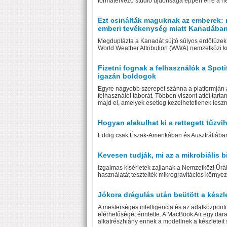
formatervező stúdió újdonsága éppen erre a h
Ezt csinálták maguknak az emberek: 
emberi tevékenység miatt Kanadába
Megduplázta a Kanadát sújtó súlyos erdőtüzek 
World Weather Attribution (WWA) nemzetközi ku
Fizetni fognak a felhasználók a Spotif
igazán boldogok
Egyre nagyobb szerepet szánna a platformján a 
felhasználói táborát. Többen viszont attól tart
majd el, amelyek esetleg kezelhetetlenek lesz
Hogyan alakulhat ki a rettegett tűzvi
Eddig csak Észak-Amerikában és Ausztráliában 
Kevesen tudják, mi az a mikrobiális 
Izgalmas kísérletek zajlanak a Nemzetközi Űrá
használatát tesztelték mikrogravitációs környeze
Jókora drágulás után beütött a készl
A mesterséges intelligencia és az adatközpont
elérhetőségét érintette. A MacBook Air egy da
alkatrészhiány ennek a modellnek a készleteit 