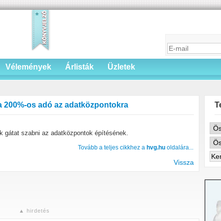
Vélemények
Árlisták
Üzletek
 a 200%-os adó az adatközpontokra
T
k gátat szabni az adatközpontok építésének.
Tovább a teljes cikkhez a
hvg.hu
oldalára...
Vissza
▲ hirdetés