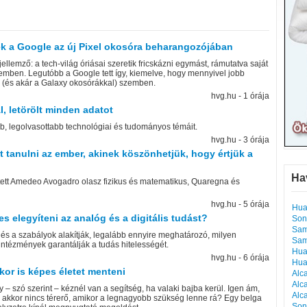
k a Google az új Pixel okosóra beharangozójában
ellemző: a tech-világ óriásai szeretik fricskázni egymást, rámutatva saját
mben. Legutóbb a Google tett így, kiemelve, hogy mennyivel jobb
l (és akár a Galaxy okosórákkal) szemben.
hvg.hu - 1 órája
I, letörölt minden adatot
b, legolvasottabb technológiai és tudományos témáit.
hvg.hu - 3 órája
át tanulni az ember, akinek köszönhetjük, hogy értjük a
Ha
tett Amedeo Avogadro olasz fizikus és matematikus, Quaregna és
hvg.hu - 5 órája
Hua
 elegyíteni az analóg és a digitális tudást?
Son
Sam
 és a szabályok alakítják, legalább ennyire meghatározó, milyen
Sam
intézmények garantálják a tudás hitelességét.
Hua
hvg.hu - 6 órája
Hua
kkor is képes életet menteni
Alc
Alc
– szó szerint – kéznél van a segítség, ha valaki bajba kerül. Igen ám,
Alc
p akkor nincs térerő, amikor a legnagyobb szükség lenne rá? Egy belga
Son