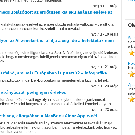
elyzetre kínál megnyugtató megoldást.
hvg.hu - 7 órája
megduplázódott az erdőtüzek kialakulásának esélye az
n
kialakulásának esélyét az ember okozta éghajlatváltozás – derült ki a
Ol
tatócsoport csütörtökön közzétett tanulmányából.
hvg.hu - 19 órája
Sam
yon az AI-zenékért is, állítja a cég, de a befektetők nem
Sam
a ki
mesterséges intelligenciának a Spotify. A cél, hogy növelje előfizetéses
anak, hogy a mesterséges intelligencia bevonása olyan változásokat indít
nek.
Nok
hvg.hu - 21 órája
Neke
harfelhő, ami már Európában is pusztít? – infografika
pusztítottak, most Dél-Európában is megjelentek a tűzviharfelhők.
App
hvg.hu - 23 órája
Telj
biobányászat, pedig igen érdekes
nála
llomáson. Köztük volt egy olyan is, amelyben mikroorganizmusok
tben. A feladat bányászat volt, meteoritokból kellett fémeket kinyerni.
hvg.hu - 23 órája
ethiány, elfogyóban a MacBook Air az Apple-nél
ok által generált memóriahiány számos elektronikai eszköz árát, majd
rabig sebezhetetlennek tűnt, azonban mostanra elérkeztünk oda, hogy az
sem hagyta érintetlenül.