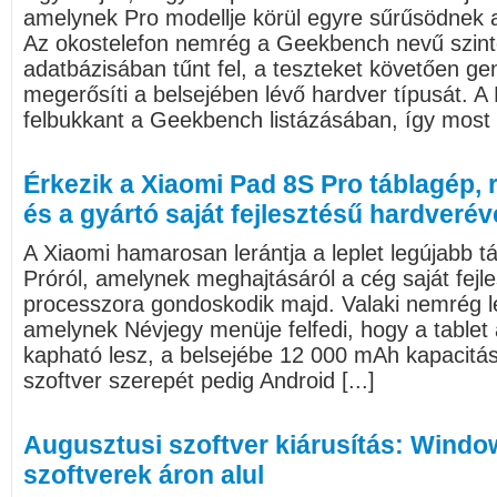
amelynek Pro modellje körül egyre sűrűsödnek a
Az okostelefon nemrég a Geekbench nevű szinte
adatbázisában tűnt fel, a teszteket követően gen
megerősíti a belsejében lévő hardver típusát. 
felbukkant a Geekbench listázásában, így most má
Érkezik a Xiaomi Pad 8S Pro táblagép,
és a gyártó saját fejlesztésű hardverév
A Xiaomi hamarosan lerántja a leplet legújabb t
Próról, amelynek meghajtásáról a cég saját fejl
processzora gondoskodik majd. Valaki nemrég le
amelynek Névjegy menüje felfedi, hogy a table
kapható lesz, a belsejébe 12 000 mAh kapacitás
szoftver szerepét pedig Android [...]
Augusztusi szoftver kiárusítás: Windo
szoftverek áron alul