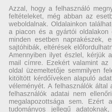
Azzal, hogy a felhasználó megnyi
feltételeket, még abban az esetb
weboldalnak. Oldalainkon találhat
a piacon és a gyártói oldalakon
minden esetben naprakészek, ese
sajtóhibák, eltérések előfordulha
Amennyiben ilyet észlel, kérjük 
mail címre. Ezekért valamint az
oldal üzemeltetője semmilyen fel
kitöltött kérdőíveken alapuló ad
véleményét. A felhasználók által a
felhasználók adatai nem ellenőr
megalapozottsága sem. Ezért a
tudományos jellegű adatoknak,