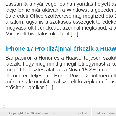
Lassan itt a nyár vége, és ha nyaralás helyett 
ideje lenne már aktiválni a Windowst a gépeden, 
és eredeti Office szoftvercsomag megfizethető á
alkalom, ugyanis a szokásos összegek töredékéé
megvásárolt licenckódot azonnal megkapod, a te
Microsoft hivatalos oldaláról [...]
iPhone 17 Pro dizájnnal érkezik a Huaw
Bár papíron a Honor és a Huawei teljesen szakí
látszik, hogy még mindig megihleti egymást a ké
mögött fejlesztés alatt áll a Nova 16 SE modell,
illetően erőteljesen a Honor Power 2-ből merített
méretes akkumulátorral szerelt középkategóriás
erősíteni, amikor [...]
C
Copyright © 2026 telefonteszt.hu
Főoldal
Felhasználási 