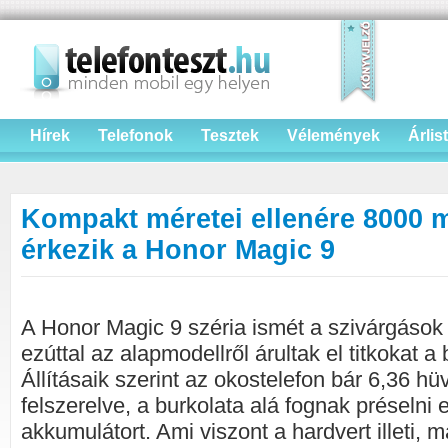
Hírek
Telefonok
Tesztek
Vélemények
Árlis
Kompakt méretei ellenére 8000 
érkezik a Honor Magic 9
A Honor Magic 9 széria ismét a szivárgások r
ezúttal az alapmodellről árultak el titkokat 
Állításaik szerint az okostelefon bár 6,36 hü
felszerelve, a burkolata alá fognak préseln
akkumulátort. Ami viszont a hardvert illeti, m