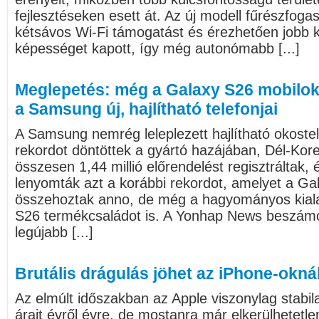
fejlesztéseken esett át. Az új modell fűrészfogas
kétsávos Wi-Fi támogatást és érezhetően jobb
képességet kapott, így még autonómabb [...]
Meglepetés: még a Galaxy S26 mobilok
a Samsung új, hajlítható telefonjai
A Samsung nemrég leleplezett hajlítható okostel
rekordot döntöttek a gyártó hazájában, Dél-Kor
összesen 1,44 millió előrendelést regisztráltak,
lenyomták azt a korábbi rekordot, amelyet a Ga
összehoztak anno, de még a hagyományos kiala
S26 termékcsaládot is. A Yonhap News beszámo
legújabb [...]
Brutális drágulás jöhet az iPhone-okná
Az elmúlt időszakban az Apple viszonylag stabil
árait évről évre, de mostanra már elkerülhetetle