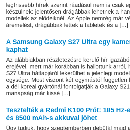
legfrissebb hírek szerint ráadásul nem is csak e
készülnek: jelentősen drágábbak lehetnek a ha
modellek az elődeiknél. Az Apple nemrég már vé
áremelést, drágábbak lettek a tabletek és a [...]
A Samsung Galaxy S27 Ultra egy kame
kaphat
Az alábbiakban részletezésre kerülő hír igazáb
erejével, mert már korábban is hallottunk arró
S27 Ultra hátlapjáról lekerülhet a jelenlegi mode
egysége. Most viszont két egymástól független for
a dél-koreai gyártónál fontolgatják a Galaxy S21
manapság már kissé [...]
Tesztelték a Redmi K100 Prót: 185 Hz-
és 8500 mAh-s akkuval jöhet
Úgy tudjuk, hogy szeptemberben debütál majd 