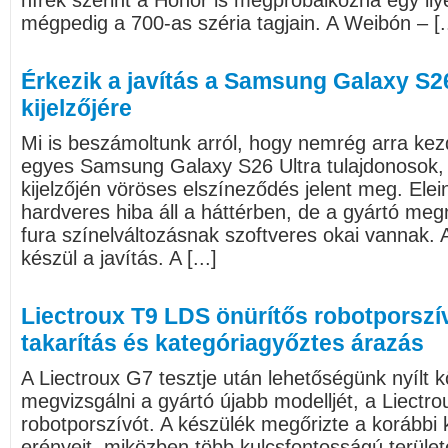
hírek szerint a Honor is megpróbálkozna egy il
mégpedig a 700-as széria tagjain. A Weibón – [..
Érkezik a javítás a Samsung Galaxy S2
kijelzőjére
Mi is beszámoltunk arról, hogy nemrég arra kez
egyes Samsung Galaxy S26 Ultra tulajdonosok,
kijelzőjén vöröses elszíneződés jelent meg. Elein
hardveres hiba áll a háttérben, de a gyártó meg
fura színelváltozásnak szoftveres okai vannak. 
készül a javítás. A [...]
Liectroux T9 LDS önürítős robotporszí
takarítás és kategóriagyőztes árazás
A Liectroux G7 tesztje után lehetőségünk nyílt k
megvizsgálni a gyártó újabb modelljét, a Liectr
robotporszívót. A készülék megőrizte a korábbi 
erényeit, miközben több kulcsfontosságú terület