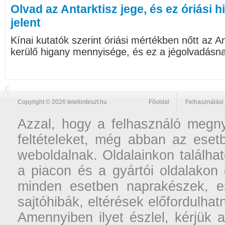
Olvad az Antarktisz jege, és ez óriási
jelent
Kínai kutatók szerint óriási mértékben nőtt az A
kerülő higany mennyisége, és ez a jégolvadásn
C
Copyright © 2026 telefonteszt.hu
Főoldal
Felhasználási 
Azzal, hogy a felhasználó megnyi
feltételeket, még abban az esetb
weboldalnak. Oldalainkon találhat
a piacon és a gyártói oldalakon
minden esetben naprakészek, ese
sajtóhibák, eltérések előfordulha
Amennyiben ilyet észlel, kérjük 