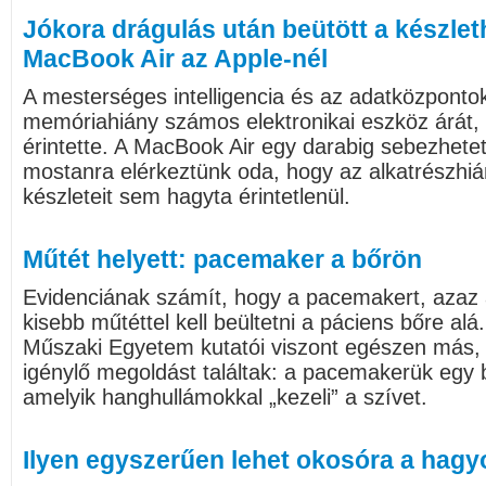
Jókora drágulás után beütött a készlet
MacBook Air az Apple-nél
A mesterséges intelligencia és az adatközpontok 
memóriahiány számos elektronikai eszköz árát,
érintette. A MacBook Air egy darabig sebezhete
mostanra elérkeztünk oda, hogy az alkatrészhi
készleteit sem hagyta érintetlenül.
Műtét helyett: pacemaker a bőrön
Evidenciának számít, hogy a pacemakert, azaz 
kisebb műtéttel kell beültetni a páciens bőre al
Műszaki Egyetem kutatói viszont egészen más,
igénylő megoldást találtak: a pacemakerük egy b
amelyik hanghullámokkal „kezeli” a szívet.
Ilyen egyszerűen lehet okosóra a hag