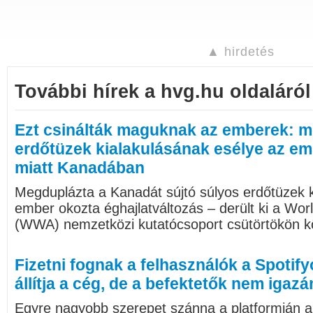
▲ hirdetés
További hírek a hvg.hu oldaláról
Ezt csinálták maguknak az emberek: m
erdőtüzek kialakulásának esélye az e
miatt Kanadában
Megduplázta a Kanadát sújtó súlyos erdőtüzek k
ember okozta éghajlatváltozás – derült ki a Wor
(WWA) nemzetközi kutatócsoport csütörtökön k
Fizetni fognak a felhasználók a Spotify
állítja a cég, de a befektetők nem igaz
Egyre nagyobb szerepet szánna a platformján 