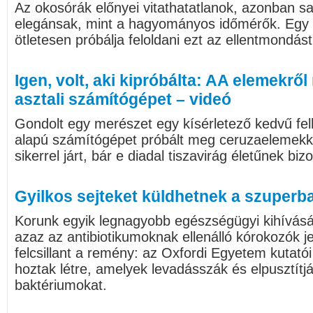
Az okosórák előnyei vitathatatlanok, azonban s
elegánsak, mint a hagyományos időmérők. Egy c
ötletesen próbálja feloldani ezt az ellentmondást
Igen, volt, aki kipróbálta: AA elemekrő
asztali számítógépet – videó
Gondolt egy merészet egy kísérletező kedvű felh
alapú számítógépet próbált meg ceruzaelemekk
sikerrel járt, bár e diadal tiszavirág életűnek bizo
Gyilkos sejteket küldhetnek a szuperb
Korunk egyik legnagyobb egészségügyi kihívásá
azaz az antibiotikumoknak ellenálló kórokozók je
felcsillant a remény: az Oxfordi Egyetem kutatói 
hoztak létre, amelyek levadásszák és elpusztítj
baktériumokat.