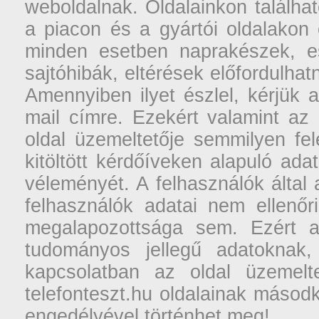
weboldalnak. Oldalainkon találhat
a piacon és a gyártói oldalakon
minden esetben naprakészek, ese
sajtóhibák, eltérések előfordulha
Amennyiben ilyet észlel, kérjük 
mail címre. Ezekért valamint az
oldal üzemeltetője semmilyen fel
kitöltött kérdőíveken alapuló ad
véleményét. A felhasználók által a
felhasználók adatai nem ellenőr
megalapozottsága sem. Ezért a
tudományos jellegű adatoknak,
kapcsolatban az oldal üzemelt
telefonteszt.hu oldalainak másodk
engedélyével történhet meg!