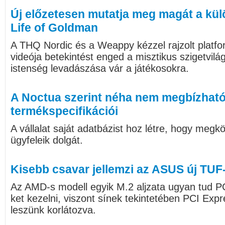
Új előzetesen mutatja meg magát a kül
Life of Goldman
A THQ Nordic és a Weappy kézzel rajzolt platf
videója betekintést enged a misztikus szigetvilág
istenség levadászása vár a játékosokra.
A Noctua szerint néha nem megbízható
termékspecifikációi
A vállalat saját adatbázist hoz létre, hogy megk
ügyfeleik dolgát.
Kisebb csavar jellemzi az ASUS új TUF-
Az AMD-s modell egyik M.2 aljzata ugyan tud P
ket kezelni, viszont sínek tekintetében PCI Expr
leszünk korlátozva.