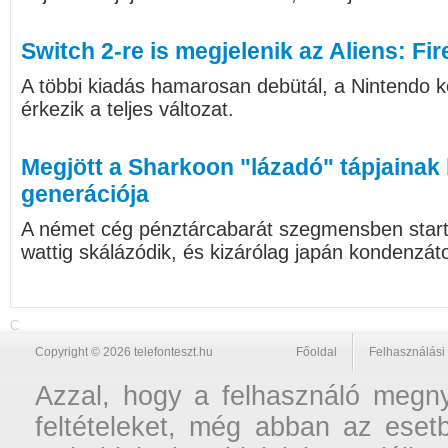
Switch 2-re is megjelenik az Aliens: Fir
A többi kiadás hamarosan debütál, a Nintendo ko
érkezik a teljes változat.
Megjött a Sharkoon "lázadó" tápjainak
generációja
A német cég pénztárcabarát szegmensben starto
wattig skálázódik, és kizárólag japán kondenzát
C
Copyright © 2026 telefonteszt.hu
Főoldal
Felhasználási 
Azzal, hogy a felhasználó megnyi
feltételeket, még abban az esetb