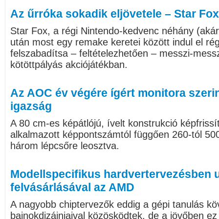
Az űrróka sokadik eljövetele – Star Fox
Star Fox, a régi Nintendo-kedvenc néhány (akár
után most egy remake keretei között indul el rég
felszabadítsa – feltételezhetően – messzi-messz
kötöttpályás akciójátékban.
Az AOC év végére ígért monitora szeri
igazság
A 80 cm-es képátlójú, ívelt konstrukció képfriss
alkalmazott képpontszámtól függően 260-tól 500
három lépcsőre leosztva.
Modellspecifikus hardvertervezésben u
felvásárlásával az AMD
A nagyobb chiptervezők eddig a gépi tanulás k
bajnokdizájnjaival közösködtek, de a jövőben ez