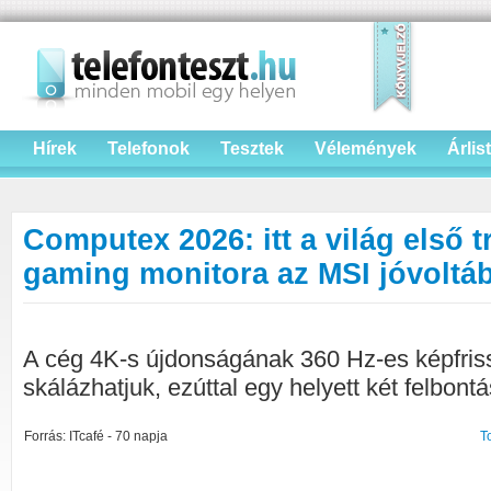
Hírek
Telefonok
Tesztek
Vélemények
Árlis
Computex 2026: itt a világ első 
gaming monitora az MSI jóvoltá
A cég 4K-s újdonságának 360 Hz-es képfriss
skálázhatjuk, ezúttal egy helyett két felbont
Forrás: ITcafé - 70 napja
T