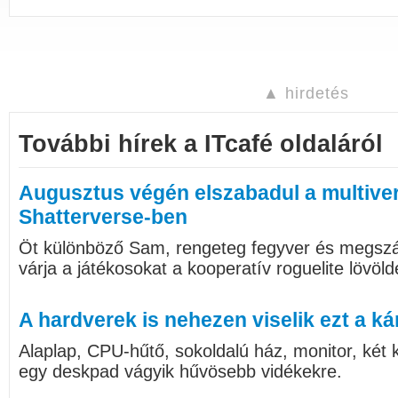
▲ hirdetés
További hírek a ITcafé oldaláról
Augusztus végén elszabadul a multive
Shatterverse-ben
Öt különböző Sam, rengeteg fegyver és megszám
várja a játékosokat a kooperatív roguelite lövöl
A hardverek is nehezen viselik ezt a ká
Alaplap, CPU-hűtő, sokoldalú ház, monitor, két k
egy deskpad vágyik hűvösebb vidékekre.