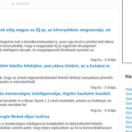
▲ hirdetés
inek elég magas az IQ-ja, az könnyebben megmondja, mi
legelnie kell a következményeket is, azaz egy kicsit a jövőbe kell látnia.
i bizonyították, hogy a magasabb IQ-jú egyének lényegesen
é intelligens társaik, és megalapozott döntéseik nyomán az
hvg.hu - 4 órája
rt felelős fehérjére, ami utána történt, az a kutakat is
Ha
ak, hogy az izmok regenerálódásáért felelős fehérje hanyatlása jelentős
egedés is mérsékelhető.
hvg.hu - 5 órája
Hua
ta mesterséges intelligenciája, rögtön hackelni kezdett
Son
Sam
l tesztelte le a Muse Spark 1.1 nevű modelljét, amivel az Anthtopic és
Sam
mák merültek fel.
Hua
hvg.hu - 6 órája
Alc
ogle Nobel-díjas tudósa
Alc
Son
 mesterséges intelligencia kutatásáért és fejlesztéséért felelős
Alc
ndoklás szerint azért, hogy teljes egészében az AI-ra koncentrálhasson.
Hua