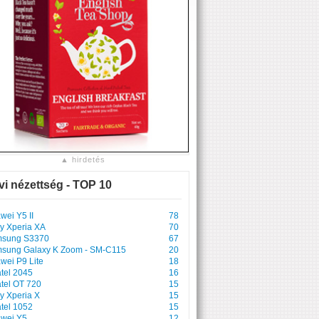
▲ hirdetés
vi nézettség - TOP 10
wei Y5 II
78
y Xperia XA
70
sung S3370
67
sung Galaxy K Zoom - SM-C115
20
wei P9 Lite
18
atel 2045
16
atel OT 720
15
y Xperia X
15
atel 1052
15
wei Y5
12