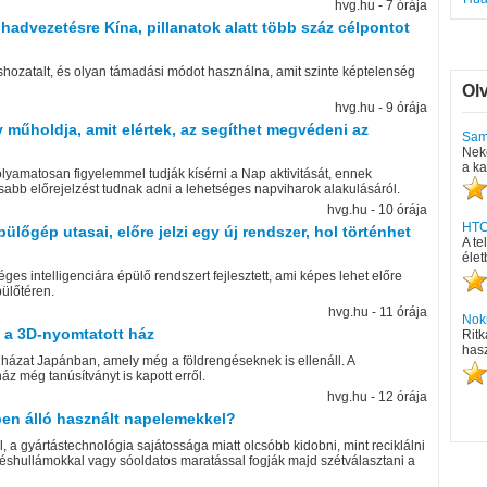
hvg.hu - 7 órája
 hadvezetésre Kína, pillanatok alatt több száz célpontot
éshozatalt, és olyan támadási módot használna, amit szinte képtelenség
Ol
hvg.hu - 9 órája
 műholdja, amit elértek, az segíthet megvédeni az
Sams
Nek
a k
lyamatosan figyelemmel tudják kísérni a Nap aktivitását, ennek
abb előrejelzést tudnak adni a lehetséges napviharok alakulásáról.
hvg.hu - 10 órája
HTC
őgép utasai, előre jelzi egy új rendszer, hol történhet
A te
élet
ges intelligenciára épülő rendszert fejlesztett, ami képes lehet előre
pülőtéren.
hvg.hu - 11 órája
Nok
z a 3D-nyomtatott ház
Ritk
hasz
t házat Japánban, amely még a földrengéseknek is ellenáll. A
z még tanúsítványt is kapott erről.
hvg.hu - 12 órája
ben álló használt napelemekkel?
a gyártástechnológia sajátossága miatt olcsóbb kidobni, mint reciklálni
ökéshullámokkal vagy sóoldatos maratással fogják majd szétválasztani a