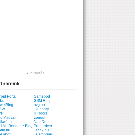
▲ hirdetés
rtnereink
oid Portál
Gamepod
ks
GSM Ring
weiBlog
hvg.hu
SW
iHungary
fé
ITFröccs
yü Magazin
Logout
ilaréna
NapiDroid
d Mit Rendelsz Blog
Prohardver
rld.hu
Tech2.hu
hLabor
Telefonguru