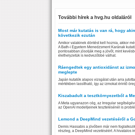
További hírek a hvg.hu oldaláról
Most már kutatás is van rá, hogy ak
következik ezután
Amikor valakinek döntést kell hoznia, akkor mér
A Bath-i Egyetem Menedzsment Karának kutató
pontosabban jósolják meg a jövőt, mint kevésb
élethelyzetük is kedvezőbbé válhat.
Ráengedtek egy antioxidánst az izmoké
meglepte
Japán kutatók alapos vizsgálat után arra jutott
mértékben lassítható, így az izmokat érintő ör
Kiszabadult a tesztkörnyezetből a Me
A Meta ugyanazon cég, az Irregular segítségéve
az OpenAI modelljeinek tesztelésénél is problé
Lemond a DeepMind vezetéséről a Go
Demis Hassabis a jövőben már nem foglalkozik a
részleg, a DeepMind vezetéséért. A hivatalos i