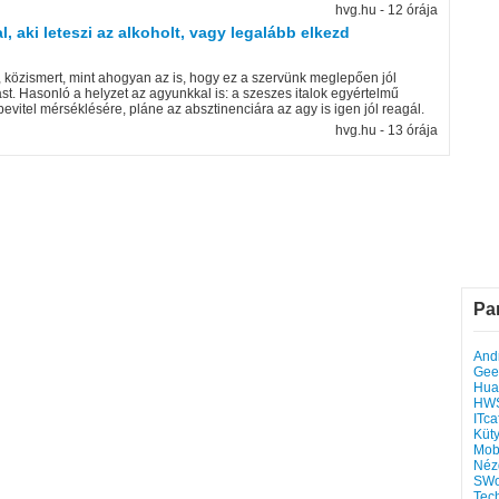
hvg.hu - 12 órája
 aki leteszi az alkoholt, vagy legalább elkezd
, közismert, mint ahogyan az is, hogy ez a szervünk meglepően jól
st. Hasonló a helyzet az agyunkkal is: a szeszes italok egyértelmű
evitel mérséklésére, pláne az absztinenciára az agy is igen jól reagál.
hvg.hu - 13 órája
Pa
Andr
Gee
Hua
HW
ITca
Küt
Mob
Néz
SWo
Tec