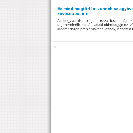
Ez mind megtörténik annak az agyával,
kevesebbet inni
Az, hogy az alkohol igen rosszat tesz a májnak
regenerálódik, miután valaki abbahagyja az ivá
idegrendszeri problémákat okoznak, viszont a b
C