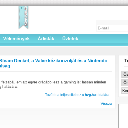
Vélemények
Árlisták
Üzletek
 Steam Decket, a Valve kézikonzolját és a Nintendo
T
álság
 felzabál, emiatt egyre drágább lesz a gaming is: lassan minden
g hatására.
Tovább a teljes cikkhez a
hvg.hu
oldalára...
Vissza