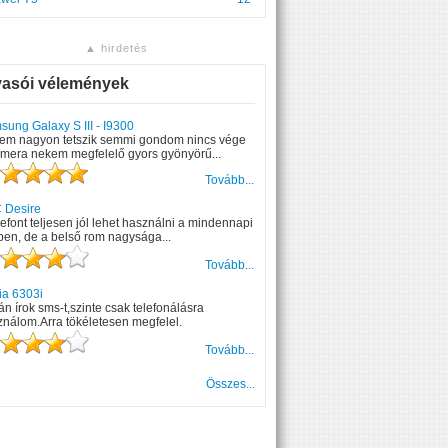
▲ hirdetés
vasói vélemények
ung Galaxy S III - I9300
em nagyon tetszik semmi gondom nincs vége
amera nekem megfelelő gyors gyönyörű...
Tovább...
 Desire
lefont teljesen jól lehet használni a mindennapi
ben, de a belső rom nagysága...
Tovább...
ia 6303i
án írok sms-t,szinte csak telefonálásra
nálom.Arra tökéletesen megfelel.
Tovább...
Összes...