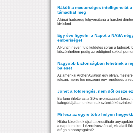
Ráköti a mesterséges intelligenciát a
támadhat meg
A kínai hadsereg felgyorsítaná a harctéri dönt
kivédeni.
Egy éve figyelni a Napot a NASA négy
emberiséget
A Punch néven futó küldetés során a tudósok fo
köszönhetően pedig az eddiginél sokkal pontos
Nagyobb biztonságban lehetnek a repül
baleset
Az amerikai Archer Aviation egy olyan, mestersé
jelezni, merre fog mozogni egy repülőgép a re
Jöhet a földrengés, nem dől össze e
Barlang ihlette azt a 3D-s nyomtatással készül
kategóriájában unikumnak számító kétszintes há
Mi lesz az egyre több helyen hegyek
Hiába készülnek újrahasznosítható anyagokból, 
a napelemeket. Lézerolvasztással, víz alatti l
drága alapanyagokat?