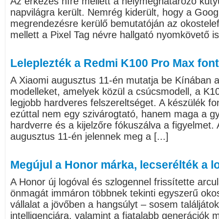
Az érkezés híre mellett a helymeghatározó kütyü
napvilágra került. Nemrég kiderült, hogy a Goo
megrendezésre kerülő bemutatóján az okostele
mellett a Pixel Tag névre hallgató nyomkövető is
Leleplezték a Redmi K100 Pro Max font
A Xiaomi augusztus 11-én mutatja be Kínában 
modelleket, amelyek közül a csúcsmodell, a K1
legjobb hardveres felszereltséget. A készülék fo
ezúttal nem egy szivárogtató, hanem maga a gyá
hardverre és a kijelzőre fókuszálva a figyelmet
augusztus 11-én jelennek meg a [...]
Megújul a Honor márka, lecserélték a lo
A Honor új logóval és szlogennel frissítette arcul
önmagát immáron többnek tekinti egyszerű okos
vállalat a jövőben a hangsúlyt – sosem találjáto
intelligenciára, valamint a fiatalabb generációk 