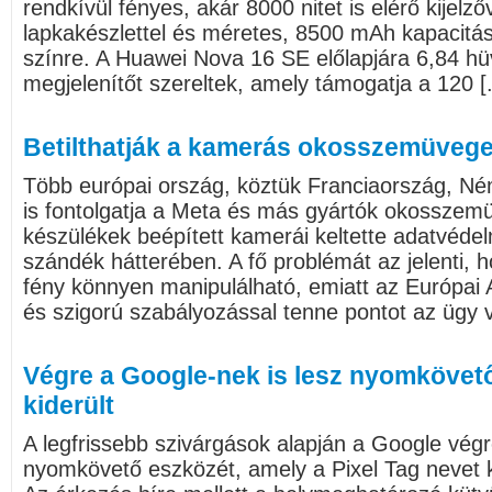
rendkívül fényes, akár 8000 nitet is elérő kijelző
lapkakészlettel és méretes, 8500 mAh kapacitás
színre. A Huawei Nova 16 SE előlapjára 6,84 
megjelenítőt szereltek, amely támogatja a 120 [.
Betilthatják a kamerás okosszemüveg
Több európai ország, köztük Franciaország, Né
is fontolgatja a Meta és más gyártók okosszemü
készülékek beépített kamerái keltette adatvédel
szándék hátterében. A fő problémát az jelenti, h
fény könnyen manipulálható, emiatt az Európai A
és szigorú szabályozással tenne pontot az ügy v
Végre a Google-nek is lesz nyomkövetőj
kiderült
A legfrissebb szivárgások alapján a Google végr
nyomkövető eszközét, amely a Pixel Tag nevet 