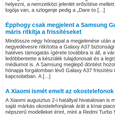
helyezni, a nemzetközi jelenlét erősítése melle
logója van, a szlogenje pedig a „Dare to [...]
Épphogy csak megjelent a Samsung Ga
máris ritkítja a frissítéseket
Mindössze négy hónappal a megjelenése után a
negyedévesre ritkította a Galaxy A37 biztonsági f
hatéves támogatás ígérete továbbra is áll, a vár
ledöbbentette a készülék tulajdonosait és a le
médiumot is. A Samsung meglepő döntést hozo
hónapja forgalomban lévő Galaxy A37 frissítési
kapcsolatban. A [...]
A Xiaomi ismét emelt az okostelefonok
A Xiaomi augusztus 2-i hatállyal hivatalosan i
saját márkás okostelefonjának árát a kínai piac
népszerű modelleket érint, mint a Redmi Turbo 