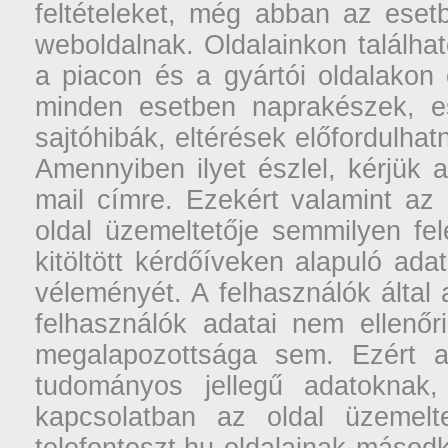
feltételeket, még abban az esetb
weboldalnak. Oldalainkon találhat
a piacon és a gyártói oldalakon
minden esetben naprakészek, ese
sajtóhibák, eltérések előfordulha
Amennyiben ilyet észlel, kérjük 
mail címre. Ezekért valamint az
oldal üzemeltetője semmilyen fel
kitöltött kérdőíveken alapuló ad
véleményét. A felhasználók által a
felhasználók adatai nem ellenőr
megalapozottsága sem. Ezért a
tudományos jellegű adatoknak,
kapcsolatban az oldal üzemelt