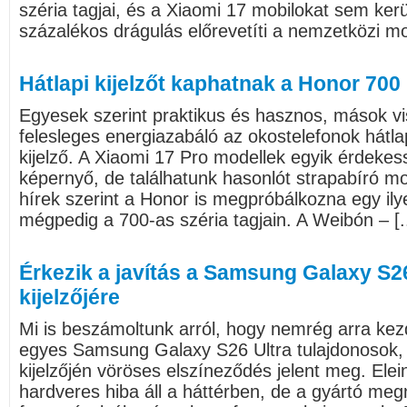
széria tagjai, és a Xiaomi 17 mobilokat sem kerül
százalékos drágulás előrevetíti a nemzetközi mod
Hátlapi kijelzőt kaphatnak a Honor 700
Egyesek szerint praktikus és hasznos, mások vi
felesleges energiazabáló az okostelefonok hátlap
kijelző. A Xiaomi 17 Pro modellek egyik érdekes
képernyő, de találhatunk hasonlót strapabíró mob
hírek szerint a Honor is megpróbálkozna egy il
mégpedig a 700-as széria tagjain. A Weibón – [..
Érkezik a javítás a Samsung Galaxy S2
kijelzőjére
Mi is beszámoltunk arról, hogy nemrég arra kez
egyes Samsung Galaxy S26 Ultra tulajdonosok,
kijelzőjén vöröses elszíneződés jelent meg. Elein
hardveres hiba áll a háttérben, de a gyártó meg