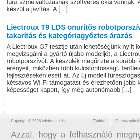
fura színelváltozásnak szoftveres okai vannak. 
készül a javítás. A [...]
Liectroux T9 LDS önürítős robotporszí
takarítás és kategóriagyőztes árazás
A Liectroux G7 tesztje után lehetőségünk nyílt k
megvizsgálni a gyártó újabb modelljét, a Liectr
robotporszívót. A készülék megőrizte a korábbi 
erényeit, miközben több kulcsfontosságú terület
fejlesztéseken esett át. Az új modell fűrészfogas
kétsávos Wi-Fi támogatást és érezhetően jobb
képességet kapott, így még autonómabb [...]
C
Copyright © 2026 telefonteszt.hu
Főoldal
Felhasználási 
Azzal, hogy a felhasználó megnyi