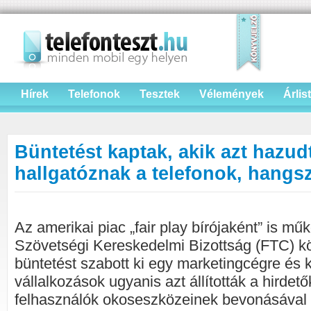
Hírek
Telefonok
Tesztek
Vélemények
Árlis
Büntetést kaptak, akik azt hazud
hallgatóznak a telefonok, hangs
Az amerikai piac „fair play bírójaként” is mű
Szövetségi Kereskedelmi Bizottság (FTC) köz
büntetést szabott ki egy marketingcégre és 
vállalkozások ugyanis azt állították a hirdet
felhasználók okoseszközeinek bevonásával l