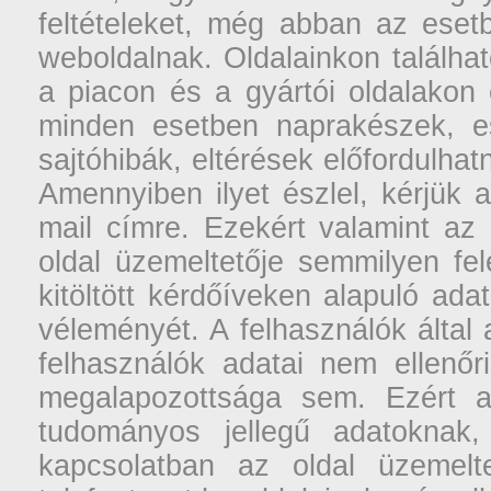
feltételeket, még abban az esetb
weboldalnak. Oldalainkon találhat
a piacon és a gyártói oldalakon
minden esetben naprakészek, ese
sajtóhibák, eltérések előfordulha
Amennyiben ilyet észlel, kérjük 
mail címre. Ezekért valamint az
oldal üzemeltetője semmilyen fel
kitöltött kérdőíveken alapuló ad
véleményét. A felhasználók által a
felhasználók adatai nem ellenőr
megalapozottsága sem. Ezért a
tudományos jellegű adatoknak,
kapcsolatban az oldal üzemelt