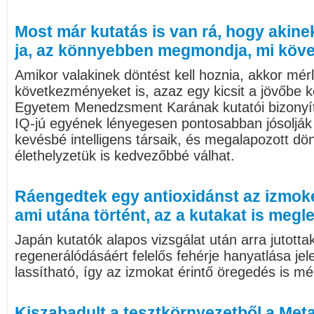
Most már kutatás is van rá, hogy akine
ja, az könnyebben megmondja, mi köve
Amikor valakinek döntést kell hoznia, akkor mérl
következményeket is, azaz egy kicsit a jövőbe kel
Egyetem Menedzsment Karának kutatói bizonyí
IQ-jú egyének lényegesen pontosabban jósolják 
kevésbé intelligens társaik, és megalapozott d
élethelyzetük is kedvezőbbé válhat.
Ráengedtek egy antioxidánst az izmokér
ami utána történt, az a kutakat is megl
Japán kutatók alapos vizsgálat után arra jutott
regenerálódásáért felelős fehérje hanyatlása je
lassítható, így az izmokat érintő öregedés is mé
Kiszabadult a tesztkörnyezetből a Me