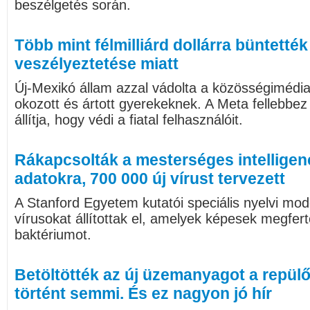
beszélgetés során.
Több mint félmilliárd dollárra büntetté
veszélyeztetése miatt
Új-Mexikó állam azzal vádolta a közösségimédia
okozott és ártott gyerekeknek. A Meta fellebbez 
állítja, hogy védi a fiatal felhasználóit.
Rákapcsolták a mesterséges intelligenc
adatokra, 700 000 új vírust tervezett
A Stanford Egyetem kutatói speciális nyelvi mod
vírusokat állítottak el, amelyek képesek megfertő
baktériumot.
Betöltötték az új üzemanyagot a repül
történt semmi. És ez nagyon jó hír