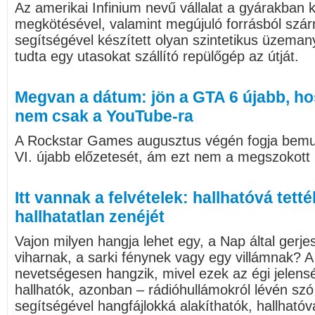
Az amerikai Infinium nevű vállalat a gyárakban 
megkötésével, valamint megújuló forrásból szá
segítségével készített olyan szintetikus üzemany
tudta egy utasokat szállító repülőgép az útját.
Megvan a dátum: jön a GTA 6 újabb, ho
nem csak a YouTube-ra
A Rockstar Games augusztus végén fogja bemut
VI. újabb előzetesét, ám ezt nem a megszokott
Itt vannak a felvételek: hallhatóvá tetté
hallhatatlan zenéjét
Vajon milyen hangja lehet egy, a Nap által ger
viharnak, a sarki fénynek vagy egy villámnak? A 
nevetségesen hangzik, mivel ezek az égi jelen
hallhatók, azonban – rádióhullámokról lévén szó
segítségével hangfájlokká alakíthatók, hallhatóv