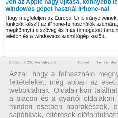
Jön az Apple nagy újítása, könnyebb le
windowos gépet használ iPhone-nal
Hogy megfeleljen az Európai Unió irányelveinek
funkciót készít az iPhone-felhasználók számára,
megkönnyíti a szöveg és más támogatott tarta
telefon és a windowsos számítógép között.
C
Copyright © 2026 telefonteszt.hu
Főoldal
Felhasználási 
Azzal, hogy a felhasználó megnyi
feltételeket, még abban az esetb
weboldalnak. Oldalainkon találhat
a piacon és a gyártói oldalakon
minden esetben naprakészek, ese
sajtóhibák, eltérések előfordulha