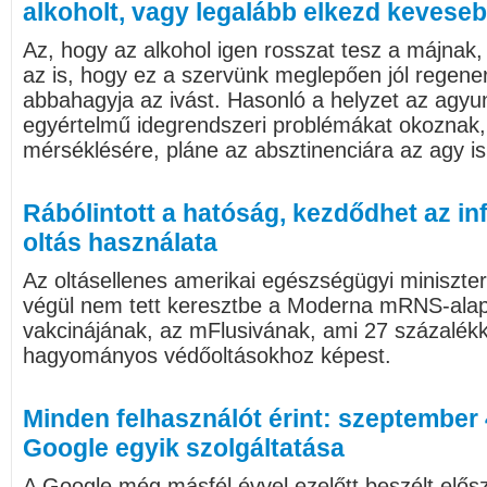
alkoholt, vagy legalább elkezd keveseb
Az, hogy az alkohol igen rosszat tesz a májnak
az is, hogy ez a szervünk meglepően jól regener
abbahagyja az ivást. Hasonló a helyzet az agyun
egyértelmű idegrendszeri problémákat okoznak, 
mérséklésére, pláne az absztinenciára az agy is 
Rábólintott a hatóság, kezdődhet az in
oltás használata
Az oltásellenes amerikai egészségügyi miniszte
végül nem tett keresztbe a Moderna mRNS-alapú
vakcinájának, az mFlusivának, ami 27 százalék
hagyományos védőoltásokhoz képest.
Minden felhasználót érint: szeptember 4
Google egyik szolgáltatása
A Google még másfél évvel ezelőtt beszélt előszö