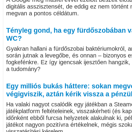
digitális asszisztensét, de eddig ez nem történ
megvan a pontos céldátum.
Tényleg gond, ha egy fürdőszobában va
WC?
Gyakran hallani a fürdőszobai baktériumokról, 
során jutnak a levegőbe, és onnan – bizonyos e
fogkefénkre. Ez így igencsak ijesztően hangzik,
a tudomány?
Egy milliós bukás háttere: sokan megve
végigviszik, aztán kérik vissza a pénzü
Ha valaki nagyot csalódik egy játékban a Steam
játékplatform feltételeinek, visszakérheti (és k
időnként ebből furcsa helyzetek alakulnak ki, pé
játékot nagyon pozitívra értékelnek, mégis szok
visszatérítési kérelem.