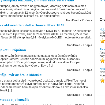
gy kompakt edzőtárs, ami nem csak sétára való
s futópad, amely szakít a hagyományos, kizárólag sétálásra alkalmas
ajtható és rögzíthető biztonsági kapaszkodónak köszönhetően az eszköz
padként, hanem akár 12 km/órás végsebességre is képes kocogópadként
orral, manuálisan állítható 5%-os emelkedővel, [...]
Ol
NapiDroid - 21 órája
h-s akkuval debütált a Huawei Nova 16 SE
Nok
 tagját Kínában, köszöntsük együtt a Nova 16 SE modellt! Az okostelefon
Erős
et is elérő kijelzővel, Kirin 8020 lapkakészlettel és méretes, 8500 mAh
öss
i Nova 16 SE előlapjára 6,84 hüvelykes AMOLED megjelenítőt szereltek,
NapiDroid - 1 napja
Alca
geket Európában
Alc
metország és Hollandia is fontolgatja a Meta és más gyártók
nagy
épített kamerái keltette adatvédelmi aggályok állnak a szándék
elvételt jelző LED-fény könnyen manipulálható, emiatt az Európai
al tenne pontot az ügy végére. Egyre [...]
Nok
NapiDroid - 1 napja
Nok
je, már az ára is kiderült
Korr
gre piacra dobja első nyomkövető eszközét, amely a Pixel Tag nevet
 a helymeghatározó kütyü európai ára is napvilágra került. Nemrég
endezésre kerülő bemutatóján az okostelefonok és okosórák mellett a
ozik [...]
NapiDroid - 1 napja
ntosabb jellemzőit