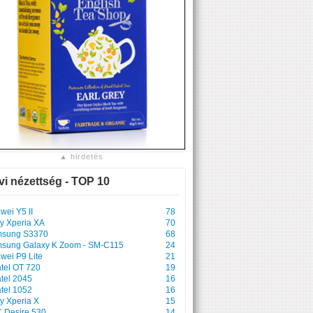
▲ hirdetés
vi nézettség - TOP 10
wei Y5 II
78
y Xperia XA
70
sung S3370
68
sung Galaxy K Zoom - SM-C115
24
wei P9 Lite
21
atel OT 720
19
atel 2045
16
atel 1052
16
y Xperia X
15
 Desire 530
14