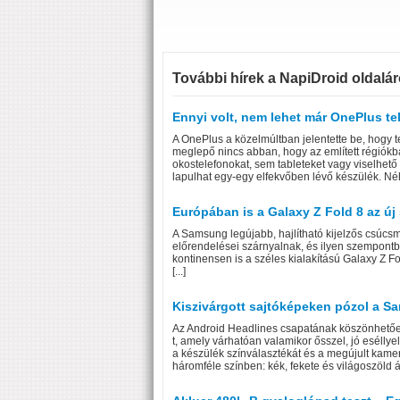
További hírek a NapiDroid oldalár
Ennyi volt, nem lehet már OnePlus t
A OnePlus a közelmúltban jelentette be, hogy t
meglepő nincs abban, hogy az említett régiókba
okostelefonokat, sem tableteket vagy viselhető
lapulhat egy-egy elfekvőben lévő készülék. Néhá
Európában is a Galaxy Z Fold 8 az új 
A Samsung legújabb, hajlítható kijelzős csúcsmo
előrendelései szárnyalnak, és ilyen szempont
kontinensen is a széles kialakítású Galaxy Z F
[...]
Kiszivárgott sajtóképeken pózol a 
Az Android Headlines csapatának köszönhető
t, amely várhatóan valamikor ősszel, jó esélly
a készülék színválasztékát és a megújult kam
háromféle színben: kék, fekete és világoszöld á