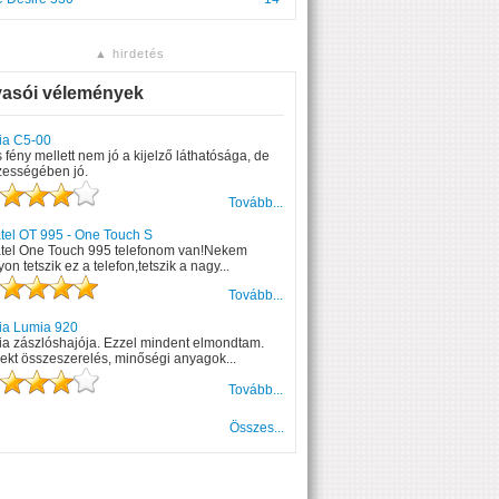
▲ hirdetés
vasói vélemények
ia C5-00
 fény mellett nem jó a kijelző láthatósága, de
zességében jó.
Tovább...
tel OT 995 - One Touch S
atel One Touch 995 telefonom van!Nekem
on tetszik ez a telefon,tetszik a nagy...
Tovább...
ia Lumia 920
ia zászlóshajója. Ezzel mindent elmondtam.
ekt összeszerelés, minőségi anyagok...
Tovább...
Összes...