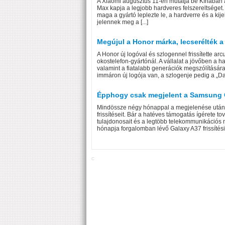
A Xiaomi augusztus 11-én mutatja be Kínában
Max kapja a legjobb hardveres felszereltséget.
maga a gyártó leplezte le, a hardverre és a ki
jelennek meg a [...]
Megújul a Honor márka, lecserélték a 
A Honor új logóval és szlogennel frissítette ar
okostelefon-gyártónál. A vállalat a jövőben a ha
valamint a fiatalabb generációk megszólítására 
immáron új logója van, a szlogenje pedig a „Dare
Épphogy csak megjelent a Samsung Gal
Mindössze négy hónappal a megjelenése után a
frissítéseit. Bár a hatéves támogatás ígérete to
tulajdonosait és a legtöbb telekommunikációs
hónapja forgalomban lévő Galaxy A37 frissítési
C