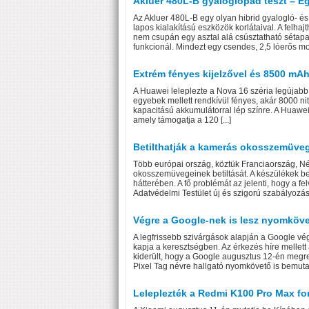
Akluer 480L-B gyaloglópad teszt – E
Az Akluer 480L-B egy olyan hibrid gyalogló- é
lapos kialakítású eszközök korlátaival. A felh
nem csupán egy asztal alá csúsztatható séta
funkcionál. Mindezt egy csendes, 2,5 lóerős mot
Extrém fényes kijelzővel és 8500 mA
A Huawei leleplezte a Nova 16 széria legújabb
egyebek mellett rendkívül fényes, akár 8000 nit
kapacitású akkumulátorral lép színre. A Huawe
amely támogatja a 120 [...]
Betilthatják a kamerás okosszemüve
Több európai ország, köztük Franciaország, Né
okosszemüvegeinek betiltását. A készülékek be
hátterében. A fő problémát az jelenti, hogy a f
Adatvédelmi Testület új és szigorú szabályozáss
Végre a Google-nek is lesz nyomkövető
A legfrissebb szivárgások alapján a Google vé
kapja a keresztségben. Az érkezés híre mellett
kiderült, hogy a Google augusztus 12-én megr
Pixel Tag névre hallgató nyomkövető is bemutatk
Leleplezték a Redmi K100 Pro Max fo