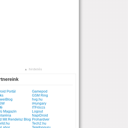
▲ hirdetés
rtnereink
oid Portál
Gamepod
ks
GSM Ring
weiBlog
hvg.hu
SW
iHungary
fé
ITFröccs
yü Magazin
Logout
ilaréna
NapiDroid
d Mit Rendelsz Blog
Prohardver
rld.hu
Tech2.hu
hLabor
Telefonguru