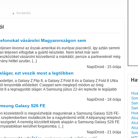
▲ hirdetés
ól
elefonokat vásárolni Magyarországon sem
eljesen kivonul az észak-amerikai és európai piacokról, így aztán semmi
n teljesen elfogytak a gyártó készletei. Nem lehet már sem
 eszközöket vásárolni közvetlenül a márkától, persze a partnereknél még
ny héttel azután, [...]
NapiDroid - 15 órája
sláger, ezt veszik most a legtöbben
Ha
delljei, a Galaxy Z Flip 8, a Galaxy Z Fold 8 és a Galaxy Z Fold 8 Ultra
ból lenyomták elődeiket. Cseppet sem meglepő módon az öreg
old 8 a legnagyobb sláger. A Samsung július 22-én leplezte le legújabb
Hua
Son
NapiDroid - 18 órája
Sam
Samsung Galaxy S26 FE
Sam
Hua
en közelebbről is megnézhetjük magunknak a Samsung Galaxy S26 FE-
el szeptemberben mutatkozik be a nagyérdemű előtt. A képanyag leleplezi
Alc
eraszigetet. A nemrég közzétett képek alapján a Samsung Galaxy S26 FE
Alc
rnyalatokban kerülhet forgalomba. [...]
Alc
NapiDroid - 21 órája
Son
HTC