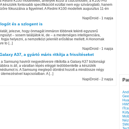
 a Redmi K100 modelleket, amelyek közül a csúcsmodell, a K100 Pro
 A készülék fontosabb specifikációit ezúttal nem egy szivárogtató, hanem
jelzőre fókuszálva a figyelmet. A Redmi K100 modellek augusztus 11-én
NapiDroid - 1 napja
logót és a szlogent is
culatát, jelezve, hogy önmagát immáron többnek tekinti egyszerű
ngsúlyt – sosem találjátok ki, de – a mesterséges intelligenciára,
fogja helyezni, a nemzetközi jelenlét erősítése mellett. A Honornak
 to [...]
NapiDroid - 1 napja
axy A37, a gyártó máris ritkítja a frissítéseket
 Samsung haviról negyedévesre ritkította a Galaxy A37 biztonsági
vábbra is áll, a váratlan lépés eléggé ledöbbentette a készülék
 médiumot is. A Samsung meglepő döntést hozott a mindössze négy
 ütemezésével kapcsolatban. A [...]
NapiDroid - 2 napja
Pa
Andr
Gee
Hua
HW
ITca
Küt
Mob
Néz
SWo
Tec