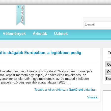
Vélemények
Árlisták
Üzletek
nál is drágább Európában, a legtöbben pedig
T
okostelefonos piacot veszi górcső alá 2026 első három hónapjára
oz képest mérhető egy icipici, 2 százalékos növekedés, az
 ugyanakkor az elemzők figyelmeztetnek: az év második felében
piacelemző cég legújabb adatai alapján 2026 [...]
Tovább a teljes cikkhez a
NapiDroid
oldalára...
Vissza