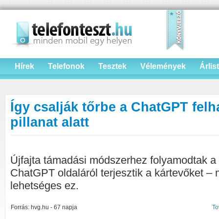
Hírek
Telefonok
Tesztek
Vélemények
Árlis
Így csalják tőrbe a ChatGPT felh
pillanat alatt
Újfajta támadási módszerhez folyamodtak a r
ChatGPT oldaláról terjesztik a kártevőket –
lehetséges ez.
Forrás: hvg.hu - 67 napja
To