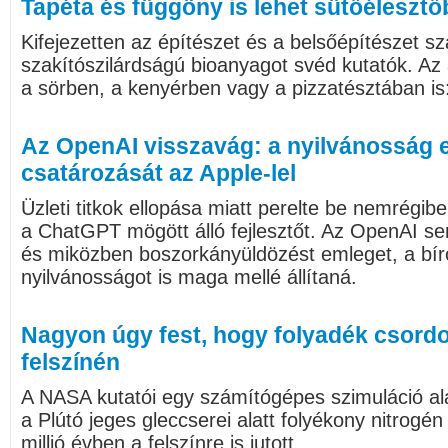
Tapéta és függöny is lehet sütőélesztő
Kifejezetten az építészet és a belsőépítészet 
szakítószilárdságú bioanyagot svéd kutatók. Az
a sörben, a kenyérben vagy a pizzatésztában is
Az OpenAI visszavág: a nyilvánosság el
csatározását az Apple-lel
Üzleti titkok ellopása miatt perelte be nemrégib
a ChatGPT mögött álló fejlesztőt. Az OpenAI sem
és miközben boszorkányüldözést emleget, a bír
nyilvánosságot is maga mellé állítaná.
Nagyon úgy fest, hogy folyadék csordo
felszínén
A NASA kutatói egy számítógépes szimuláció ala
a Plútó jeges gleccserei alatt folyékony nitrogén
millió évben a felszínre is jutott.