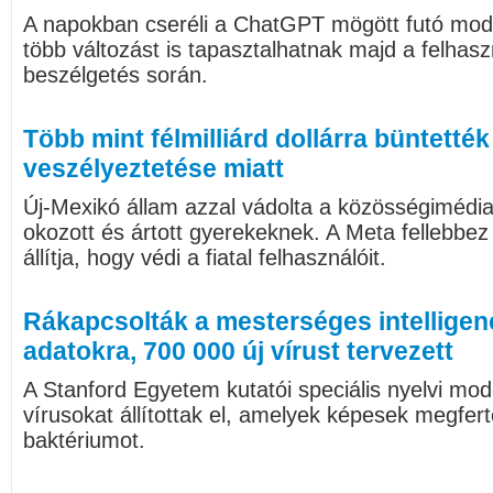
A napokban cseréli a ChatGPT mögött futó mode
több változást is tapasztalhatnak majd a felhasz
beszélgetés során.
Több mint félmilliárd dollárra büntetté
veszélyeztetése miatt
Új-Mexikó állam azzal vádolta a közösségimédia
okozott és ártott gyerekeknek. A Meta fellebbez 
állítja, hogy védi a fiatal felhasználóit.
Rákapcsolták a mesterséges intelligenc
adatokra, 700 000 új vírust tervezett
A Stanford Egyetem kutatói speciális nyelvi mod
vírusokat állítottak el, amelyek képesek megfertő
baktériumot.