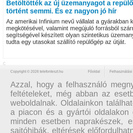
Betöltötték az új üzemanyagot a repül
történt semmi. És ez nagyon jó hír
Az amerikai Infinium nevű vállalat a gyárakban 
megkötésével, valamint megújuló forrásból szá
segítségével készített olyan szintetikus üzemany
tudta egy utasokat szállító repülőgép az útját.
C
Copyright © 2026 telefonteszt.hu
Főoldal
Felhasználási 
Azzal, hogy a felhasználó megnyi
feltételeket, még abban az esetb
weboldalnak. Oldalainkon találhat
a piacon és a gyártói oldalakon
minden esetben naprakészek, ese
sajtóhibák, eltérések előfordulha