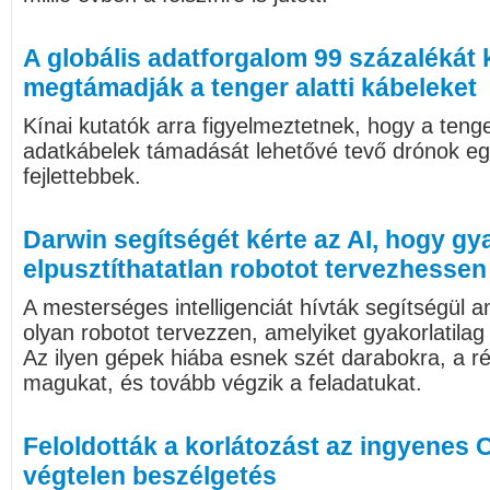
A globális adatforgalom 99 százalékát k
megtámadják a tenger alatti kábeleket
Kínai kutatók arra figyelmeztetnek, hogy a ten
adatkábelek támadását lehetővé tevő drónok eg
fejlettebbek.
Darwin segítségét kérte az AI, hogy gya
elpusztíthatatlan robotot tervezhessen
A mesterséges intelligenciát hívták segítségül a
olyan robotot tervezzen, amelyiket gyakorlatilag
Az ilyen gépek hiába esnek szét darabokra, a 
magukat, és tovább végzik a feladatukat.
Feloldották a korlátozást az ingyenes 
végtelen beszélgetés