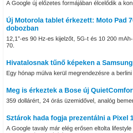
A Google új előzetes formájában élcelődik a ko
Új Motorola tablet érkezett: Moto Pad 
dobozban
12,1”-es 90 Hz-es kijelzőt, 5G-t és 10 200 mAh
70.
Hivatalosnak tűnő képeken a Samsung
Egy hónap múlva kerül megrendezésre a berlini I
Meg is érkeztek a Bose új QuietComfort
359 dollárért, 24 órás üzemidővel, analóg bemen
Sztárok hada fogja prezentálni a Pixel 
A Google tavaly már elég erősen eltolta lifestyl