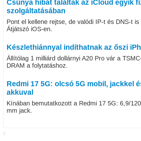
Csúnya hibát találtak az iCloud egyik f
szolgáltatásában
Pont el kellene rejtse, de valódi IP-t és DNS-t is
Átjátszó iOS-en.
Készlethiánnyal indíthatnak az őszi iP
Állítólag 1 milliárd dollárnyi A20 Pro vár a TSMC
DRAM a folytatáshoz.
Redmi 17 5G: olcsó 5G mobil, jackkel 
akkuval
Kínában bemutatkozott a Redmi 17 5G: 6,9/120
mm jack.
C