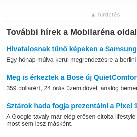
▲ hirdetés
További hírek a Mobilaréna oldal
Hivatalosnak tűnő képeken a Samsung
Egy hónap múlva kerül megrendezésre a berlini I
Meg is érkeztek a Bose új QuietComfort
359 dollárért, 24 órás üzemidővel, analóg bemen
Sztárok hada fogja prezentálni a Pixel 
A Google tavaly már elég erősen eltolta lifestyl
most sem lesz másként.