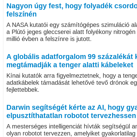
Nagyon úgy fest, hogy folyadék csordo
felszínén
A NASA kutatói egy számítógépes szimuláció ala
a Plútó jeges gleccserei alatt folyékony nitrogén
millió évben a felszínre is jutott.
A globális adatforgalom 99 százalékát k
megtámadják a tenger alatti kábeleket
Kínai kutatók arra figyelmeztetnek, hogy a ten
adatkábelek támadását lehetővé tevő drónok eg
fejlettebbek.
Darwin segítségét kérte az AI, hogy gya
elpusztíthatatlan robotot tervezhessen
A mesterséges intelligenciát hívták segítségül a
olyan robotot tervezzen, amelyiket gyakorlatilag