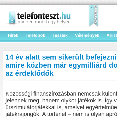
Hírek
Telefonok
Tesztek
Vélemények
Árlis
14 év alatt sem sikerült befejezni
amire közben már egymilliárd dol
az érdeklődők
Közösségi finanszírozásban nemcsak külön
jelennek meg, hanem olykor játékok is. Így v
űrszimulátorjátékkal is, amelyet egyértelműe
játékrajongók. A történet – nem is olyan apró