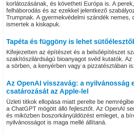
korlátozásának, és követheti Európa is. A perek
felháborodás és az ezekkel jelentkező szabályo
Trumpnak. A gyermekvédelmi szándék nemes, de
ismertek a kiskapuk.
Tapéta és függöny is lehet sütőélesztő
Kifejezetten az építészet és a belsőépítészet 
szakítószilárdságú bioanyagot svéd kutatók. Az
a sörben, a kenyérben vagy a pizzatésztában is
Az OpenAI visszavág: a nyilvánosság el
csatározását az Apple-lel
Üzleti titkok ellopása miatt perelte be nemrégib
a ChatGPT mögött álló fejlesztőt. Az OpenAI sem
és miközben boszorkányüldözést emleget, a bír
nyilvánosságot is maga mellé állítaná.