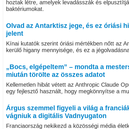
hoztak létre, amelyek levadásszák és elpusztítj
baktériumokat.
Olvad az Antarktisz jege, és ez óriási
jelent
Kínai kutatók szerint óriási mértékben nőtt az A
kerülő higany mennyisége, és ez a jégolvadásn
„Bocs, elgépeltem” – mondta a mesters
miután törölte az összes adatot
Kellemetlen hibát vétett az Anthropic Claude Op
egy fejlesztő használt, hogy megkönnyítse a mu
Árgus szemmel figyeli a világ a franciák
vágniuk a digitális Vadnyugaton
Franciaország nekikezd a közösségi média életk