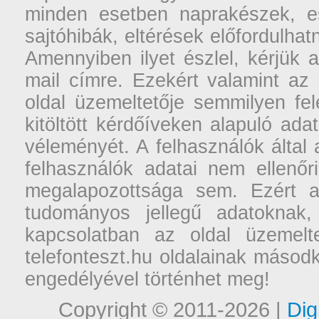
minden esetben naprakészek, ese
sajtóhibák, eltérések előfordulha
Amennyiben ilyet észlel, kérjük 
mail címre. Ezekért valamint az
oldal üzemeltetője semmilyen fel
kitöltött kérdőíveken alapuló ad
véleményét. A felhasználók által a
felhasználók adatai nem ellenőr
megalapozottsága sem. Ezért a
tudományos jellegű adatoknak,
kapcsolatban az oldal üzemelt
telefonteszt.hu oldalainak másodk
engedélyével történhet meg!
Copyright © 2011-2026 |
Dig