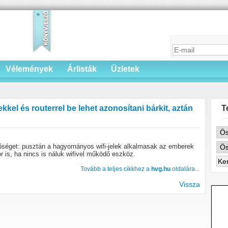
Vélemények
Árlisták
Üzletek
lekkel és routerrel be lehet azonosítani bárkit, aztán
T
tőséget: pusztán a hagyományos wifi-jelek alkalmasak az emberek
is, ha nincs is náluk wifivel működő eszköz.
Tovább a teljes cikkhez a
hvg.hu
oldalára...
Vissza