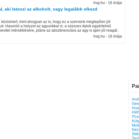
hvg.hu - 16 órája
 aki leteszi az alkoholt, vagy legalább elkezd
, közismert, mint ahogyan az is, hogy ez a szervünk meglepően jól
st. Hasonló a helyzet az agyunkkal is: a szeszes italok egyértelmű
evitel mérséklésére, pláne az absztinenciára az agy is igen jól reagál.
hvg.hu - 16 órája
Pa
Andr
Gee
Hua
HW
ITca
Küt
Mob
Néz
SWo
Tec