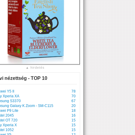
▲ hirdetés
vi nézettség - TOP 10
wei Y5 II
78
y Xperia XA
70
sung S3370
67
sung Galaxy K Zoom - SM-C115
20
wei P9 Lite
18
atel 2045
16
atel OT 720
15
y Xperia X
15
atel 1052
15
wei Y5
12