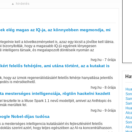
▲ hirdetés
inek elég magas az IQ-ja, az könnyebben megmondja, mi
legelnie kell a következményeket is, azaz egy kicsit a jövőbe kell látnia.
i bizonyították, hogy a magasabb IQ-jú egyének lényegesen
é intelligens társaik, és megalapozott döntéseik nyomán az
hvg.hu - 7 órája
rt felelős fehérjére, ami utána történt, az a kutakat is
Ha
ak, hogy az izmok regenerálódásáért felelős fehérje hanyatlása jelentős
egedés is mérsékelhető.
hvg.hu - 8 órája
Hua
ta mesterséges intelligenciája, rögtön hackelni kezdett
Son
Sam
l tesztelte le a Muse Spark 1.1 nevű modelljét, amivel az Anthtopic és
Sam
mák merültek fel.
Hua
hvg.hu - 9 órája
Alc
ogle Nobel-díjas tudósa
Alc
Son
 mesterséges intelligencia kutatásáért és fejlesztéséért felelős
Alc
ndoklás szerint azért, hogy teljes egészében az AI-ra koncentrálhasson.
Hua