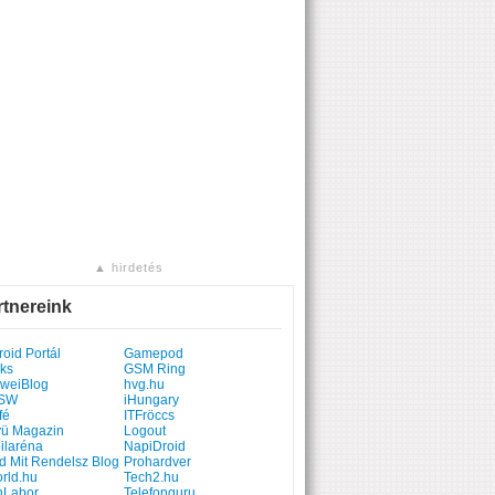
▲ hirdetés
rtnereink
oid Portál
Gamepod
ks
GSM Ring
weiBlog
hvg.hu
SW
iHungary
fé
ITFröccs
yü Magazin
Logout
ilaréna
NapiDroid
d Mit Rendelsz Blog
Prohardver
rld.hu
Tech2.hu
hLabor
Telefonguru