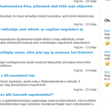
hvg.hu - 10 órája
 hadvezetésre Kína, pillanatok alatt több száz célpontot
éshozatalt, és olyan támadási módot használna, amit szinte képtelenség
Ol
hvg.hu - 12 órája
 műholdja, amit elértek, az segíthet megvédeni az
Nok
Nek
vége
lyamatosan figyelemmel tudják kísérni a Nap aktivitását, ennek
abb előrejelzést tudnak adni a lehetséges napviharok alakulásáról.
hvg.hu - 13 órája
Alc
őgép utasai, előre jelzi egy új rendszer, hol történhet
Nagy
vett
ges intelligenciára épülő rendszert fejlesztett, ami képes lehet előre
pülőtéren.
hvg.hu - 14 órája
Son
z a 3D-nyomtatott ház
Nag
év u
t házat Japánban, amely még a földrengéseknek is ellenáll. A
z még tanúsítványt is kapott erről.
hvg.hu - 15 órája
ben álló használt napelemekkel?
a gyártástechnológia sajátossága miatt olcsóbb kidobni, mint reciklálni
ökéshullámokkal vagy sóoldatos maratással fogják majd szétválasztani a