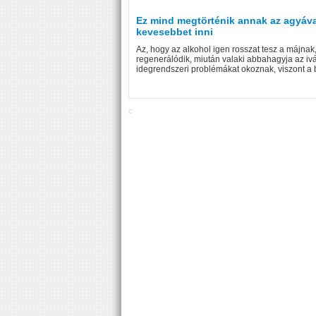
Ez mind megtörténik annak az agyával,
kevesebbet inni
Az, hogy az alkohol igen rosszat tesz a májnak
regenerálódik, miután valaki abbahagyja az ivá
idegrendszeri problémákat okoznak, viszont a b
C