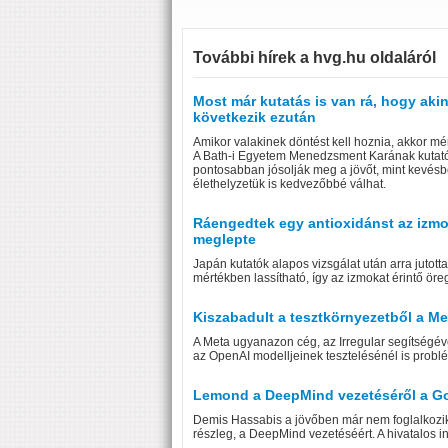
További hírek a hvg.hu oldaláról
Most már kutatás is van rá, hogy ak
következik ezután
Amikor valakinek döntést kell hoznia, akkor mér
A Bath-i Egyetem Menedzsment Karának kutató
pontosabban jósolják meg a jövőt, mint kevésb
élethelyzetük is kedvezőbbé válhat.
Ráengedtek egy antioxidánst az izmoké
meglepte
Japán kutatók alapos vizsgálat után arra jutott
mértékben lassítható, így az izmokat érintő ör
Kiszabadult a tesztkörnyezetből a Me
A Meta ugyanazon cég, az Irregular segítségéve
az OpenAI modelljeinek tesztelésénél is problé
Lemond a DeepMind vezetéséről a Go
Demis Hassabis a jövőben már nem foglalkozik a
részleg, a DeepMind vezetéséért. A hivatalos i