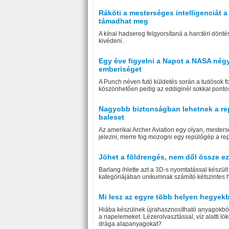
Ráköti a mesterséges intelligenciát a
támadhat meg
A kínai hadsereg felgyorsítaná a harctéri dönt
kivédeni.
Egy éve figyelni a Napot a NASA négy
emberiséget
A Punch néven futó küldetés során a tudósok fo
köszönhetően pedig az eddiginél sokkal pontos
Nagyobb biztonságban lehetnek a repül
baleset
Az amerikai Archer Aviation egy olyan, mestersé
jelezni, merre fog mozogni egy repülőgép a re
Jöhet a földrengés, nem dől össze e
Barlang ihlette azt a 3D-s nyomtatással készül
kategóriájában unikumnak számító kétszintes há
Mi lesz az egyre több helyen hegyek
Hiába készülnek újrahasznosítható anyagokból, 
a napelemeket. Lézerolvasztással, víz alatti l
drága alapanyagokat?