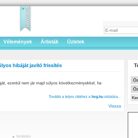
Vélemények
Árlisták
Üzletek
os hibáját javító frissítés
T
áját, ezentúl nem jár majd súlyos következményekkel, ha
Tovább a teljes cikkhez a
hvg.hu
oldalára...
Vissza
▲ hirdetés