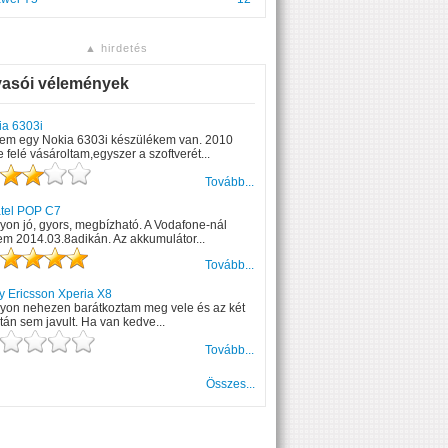
▲ hirdetés
vasói vélemények
ia 6303i
em egy Nokia 6303i készülékem van. 2010
 felé vásároltam,egyszer a szoftverét...
Tovább...
atel POP C7
on jó, gyors, megbízható. A Vodafone-nál
em 2014.03.8adikán. Az akkumulátor...
Tovább...
y Ericsson Xperia X8
yon nehezen barátkoztam meg vele és az két
tán sem javult. Ha van kedve...
Tovább...
Összes...