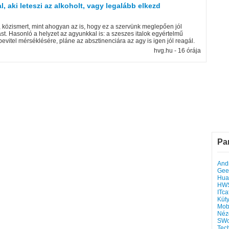
 aki leteszi az alkoholt, vagy legalább elkezd
, közismert, mint ahogyan az is, hogy ez a szervünk meglepően jól
st. Hasonló a helyzet az agyunkkal is: a szeszes italok egyértelmű
evitel mérséklésére, pláne az absztinenciára az agy is igen jól reagál.
hvg.hu - 16 órája
Pa
Andr
Gee
Hua
HW
ITca
Küt
Mob
Néz
SWo
Tec