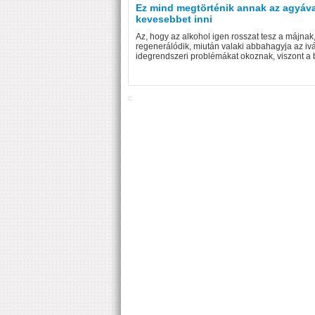
Ez mind megtörténik annak az agyával,
kevesebbet inni
Az, hogy az alkohol igen rosszat tesz a májnak
regenerálódik, miután valaki abbahagyja az ivá
idegrendszeri problémákat okoznak, viszont a b
C