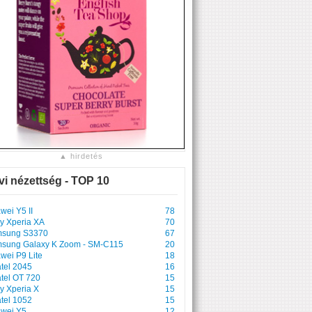
▲ hirdetés
vi nézettség - TOP 10
wei Y5 II
78
y Xperia XA
70
sung S3370
67
sung Galaxy K Zoom - SM-C115
20
wei P9 Lite
18
atel 2045
16
atel OT 720
15
y Xperia X
15
atel 1052
15
wei Y5
12