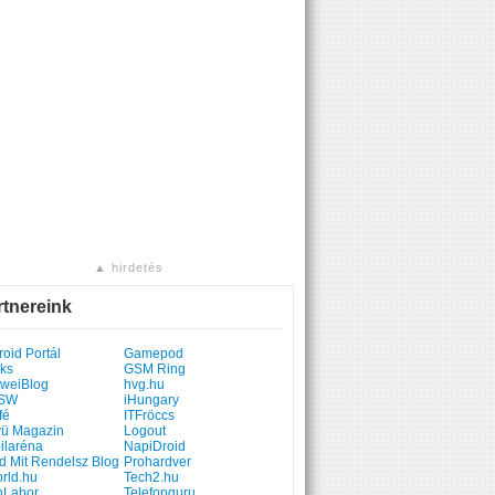
▲ hirdetés
rtnereink
oid Portál
Gamepod
ks
GSM Ring
weiBlog
hvg.hu
SW
iHungary
fé
ITFröccs
yü Magazin
Logout
ilaréna
NapiDroid
d Mit Rendelsz Blog
Prohardver
rld.hu
Tech2.hu
hLabor
Telefonguru