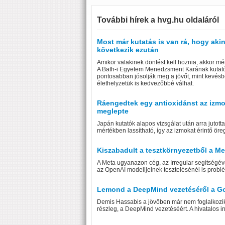
További hírek a hvg.hu oldaláról
Most már kutatás is van rá, hogy ak
következik ezután
Amikor valakinek döntést kell hoznia, akkor mér
A Bath-i Egyetem Menedzsment Karának kutató
pontosabban jósolják meg a jövőt, mint kevésb
élethelyzetük is kedvezőbbé válhat.
Ráengedtek egy antioxidánst az izmoké
meglepte
Japán kutatók alapos vizsgálat után arra jutott
mértékben lassítható, így az izmokat érintő ör
Kiszabadult a tesztkörnyezetből a Me
A Meta ugyanazon cég, az Irregular segítségéve
az OpenAI modelljeinek tesztelésénél is problé
Lemond a DeepMind vezetéséről a Go
Demis Hassabis a jövőben már nem foglalkozik a
részleg, a DeepMind vezetéséért. A hivatalos i