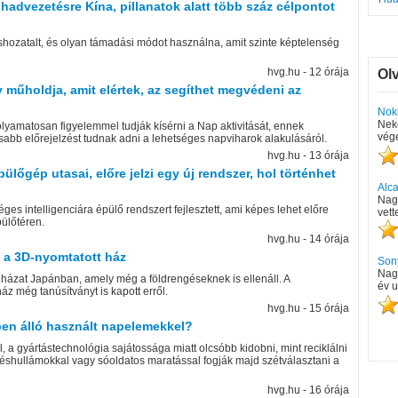
 hadvezetésre Kína, pillanatok alatt több száz célpontot
éshozatalt, és olyan támadási módot használna, amit szinte képtelenség
hvg.hu - 12 órája
Ol
 műholdja, amit elértek, az segíthet megvédeni az
Nok
Nek
lyamatosan figyelemmel tudják kísérni a Nap aktivitását, ennek
vége
abb előrejelzést tudnak adni a lehetséges napviharok alakulásáról.
hvg.hu - 13 órája
őgép utasai, előre jelzi egy új rendszer, hol történhet
Alc
Nagy
ges intelligenciára épülő rendszert fejlesztett, ami képes lehet előre
vett
pülőtéren.
hvg.hu - 14 órája
z a 3D-nyomtatott ház
Son
Nag
t házat Japánban, amely még a földrengéseknek is ellenáll. A
év u
z még tanúsítványt is kapott erről.
hvg.hu - 15 órája
ben álló használt napelemekkel?
a gyártástechnológia sajátossága miatt olcsóbb kidobni, mint reciklálni
ökéshullámokkal vagy sóoldatos maratással fogják majd szétválasztani a
hvg.hu - 16 órája