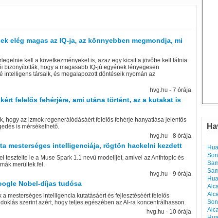
inek elég magas az IQ-ja, az könnyebben megmondja, mi
legelnie kell a következményeket is, azaz egy kicsit a jövőbe kell látnia.
i bizonyították, hogy a magasabb IQ-jú egyének lényegesen
é intelligens társaik, és megalapozott döntéseik nyomán az
hvg.hu - 7 órája
rt felelős fehérjére, ami utána történt, az a kutakat is
ak, hogy az izmok regenerálódásáért felelős fehérje hanyatlása jelentős
Ha
egedés is mérsékelhető.
hvg.hu - 8 órája
ta mesterséges intelligenciája, rögtön hackelni kezdett
Hua
Son
l tesztelte le a Muse Spark 1.1 nevű modelljét, amivel az Anthtopic és
Sam
mák merültek fel.
Sam
hvg.hu - 9 órája
Hua
ogle Nobel-díjas tudósa
Alc
Alc
 mesterséges intelligencia kutatásáért és fejlesztéséért felelős
Son
ndoklás szerint azért, hogy teljes egészében az AI-ra koncentrálhasson.
Alc
hvg.hu - 10 órája
Hua