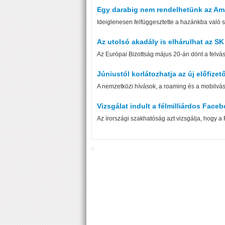
Egy darabig nem rendelhetünk az Am
Ideiglenesen felfüggesztette a hazánkba való sz
Az utolsó akadály is elhárulhat az SK H
Az Európai Bizottság május 20-án dönt a felvás
Júniustól korlátozhatja az új előfizet
A nemzetközi hívások, a roaming és a mobilvás
Vizsgálat indult a félmilliárdos Face
Az írországi szakhatóság azt vizsgálja, hogy 
C