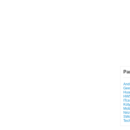
Pa
Andr
Gee
Hua
HW
ITca
Küt
Mob
Néz
SWo
Tec