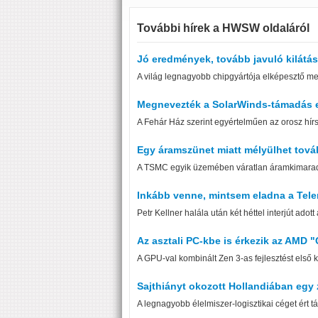
További hírek a HWSW oldaláról
Jó eredmények, tovább javuló kilátá
A világ legnagyobb chipgyártója elképesztő m
Megnevezték a SolarWinds-támadás e
A Fehár Ház szerint egyértelműen az orosz hírs
Egy áramszünet miatt mélyülhet tová
A TSMC egyik üzemében váratlan áramkimaradá
Inkább venne, mintsem eladna a Tele
Petr Kellner halála után két héttel interjút adott
Az asztali PC-kbe is érkezik az AMD 
A GPU-val kombinált Zen 3-as fejlesztést első
Sajthiányt okozott Hollandiában egy 
A legnagyobb élelmiszer-logisztikai céget ért