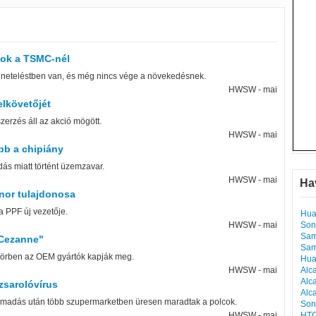
sok a TSMC-nél
eneteléstben van, és még nincs vége a növekedésnek.
HWSW - mai
lkövetőjét
zerzés áll az akció mögött.
HWSW - mai
bb a chipiány
s miatt történt üzemzavar.
HWSW - mai
Ha
nor tulajdonosa
 a PPF új vezetője.
Hua
HWSW - mai
Son
Sam
"Cezanne"
Sam
 körben az OEM gyártók kapják meg.
Hua
HWSW - mai
Alc
Alc
zsarolóvírus
Alc
 támadás után több szupermarketben üresen maradtak a polcok.
Son
HWSW - mai
HTC