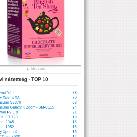
▲ hirdetés
vi nézettség - TOP 10
wei Y5 II
78
y Xperia XA
70
sung S3370
68
sung Galaxy K Zoom - SM-C115
24
wei P9 Lite
21
atel OT 720
19
atel 2045
16
atel 1052
16
y Xperia X
15
 Desire 530
14