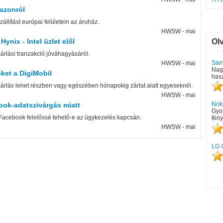
azonról
állítást európai felületein az áruház.
HWSW - mai
ynix - Intel üzlet elől
Ol
árlási tranzakció jóváhagyásáról.
Sams
HWSW - mai
Nag
őket a DigiMobil
has
árlás lehet részben vagy egészében hónapokig zárlat alatt egyeseknél.
HWSW - mai
Nok
book-adatszivárgás miatt
Gyo
a Facebook felelőssé tehető-e az ügykezelés kapcsán.
fény
HWSW - mai
LG 