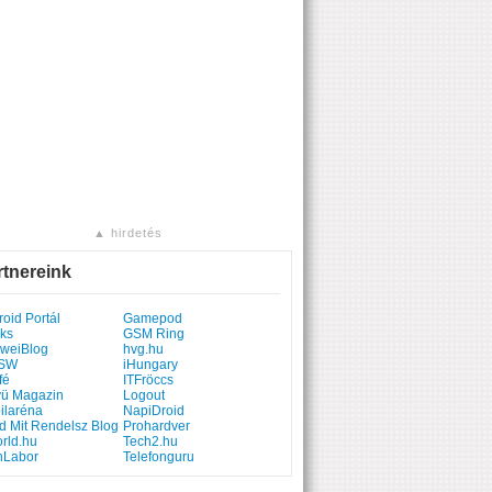
▲ hirdetés
rtnereink
oid Portál
Gamepod
ks
GSM Ring
weiBlog
hvg.hu
SW
iHungary
fé
ITFröccs
yü Magazin
Logout
ilaréna
NapiDroid
d Mit Rendelsz Blog
Prohardver
rld.hu
Tech2.hu
hLabor
Telefonguru