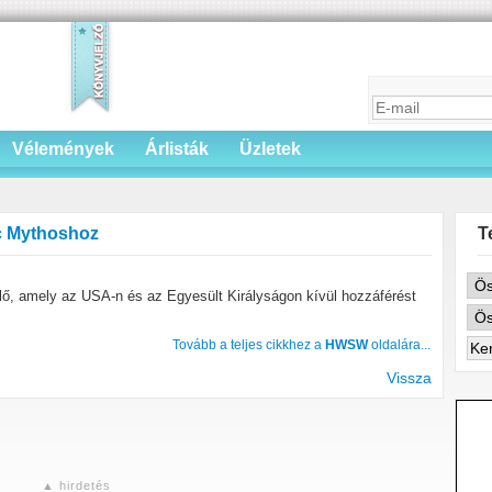
Vélemények
Árlisták
Üzletek
ic Mythoshoz
T
lő, amely az USA-n és az Egyesült Királyságon kívül hozzáférést
Tovább a teljes cikkhez a
HWSW
oldalára...
Vissza
▲ hirdetés