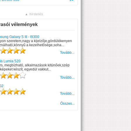
▲ hirdetés
vasói vélemények
ung Galaxy S III - I9300
yon szeretem,nagy a kijelzője,gördülékenyen
ználható,könnyű a kezelhetősége,soha...
Tovább...
ia Lumia 520
rs, megbízható, alkalmazások kitünőek,szép
képeket készít, egyedül vakkut...
Tovább...
G2
Tovább...
Összes...