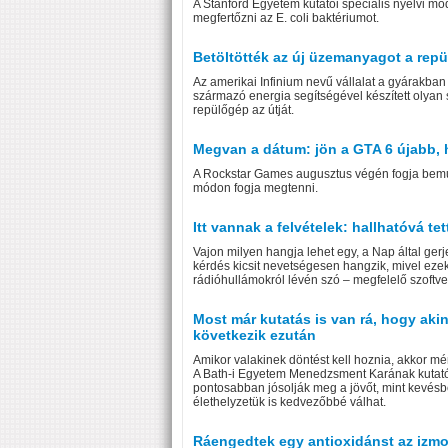
A Stanford Egyetem kutatói speciális nyelvi mod
megfertőzni az E. coli baktériumot.
Betöltötték az új üzemanyagot a repü
Az amerikai Infinium nevű vállalat a gyárakba
származó energia segítségével készített olyan s
repülőgép az útját.
Megvan a dátum: jön a GTA 6 újabb, 
A Rockstar Games augusztus végén fogja bemut
módon fogja megtenni.
Itt vannak a felvételek: hallhatóvá tet
Vajon milyen hangja lehet egy, a Nap által ger
kérdés kicsit nevetségesen hangzik, mivel eze
rádióhullámokról lévén szó – megfelelő szoftver
Most már kutatás is van rá, hogy ak
következik ezután
Amikor valakinek döntést kell hoznia, akkor mér
A Bath-i Egyetem Menedzsment Karának kutató
pontosabban jósolják meg a jövőt, mint kevésb
élethelyzetük is kedvezőbbé válhat.
Ráengedtek egy antioxidánst az izmoké