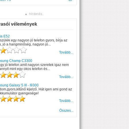
▲ hirdetés
vasói vélemények
ia E52
szülék egy nagyon jó telefon gyors, bírja az
, jó a hangminőség, nagyon jó...
Tovább...
sung Champ C3300
gy jó telefon amit nagyon szeretek igaz nem
annyit mint egy okos telefon és...
Tovább...
ung Galaxy S III - I9300
om,gyors,kitűnő kijelző. Hát igen ami gond az
akkumulátor gyengesége!
Tovább...
Összes...