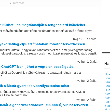
▲ hirdetés
 kiütheti, ha megtámadják a tenger alatti kábeleket
nger mélyén húzódó adatkábelek támadását lehetővé tevő drónok egyre
hvg.hu - 37 perce
yakorlatilag elpusztíthatatlan robotot tervezhessen
amerikai kutatók, hogy olyan robotot tervezzen, amelyiket gyakorlatilag
esnek szét darabokra, a részek csak megrázzák magukat, és tovább végzik
hvg.hu - 1 órája
Ha
s ChatGPT-ben, jöhet a végtelen beszélgetés
ljét az OpenAI, így több változást is tapasztalhatnak majd a
Hua
án.
Son
hvg.hu - 2 órája
Sam
ték a Metát gyerekek veszélyeztetése miatt
Sam
Hua
-óriást, hogy közveszélyt okozott és ártott gyerekeknek. A Meta
Alc
 a fiatal felhasználóit.
Alc
hvg.hu - 2 órája
Alc
ciát a genetikai adatokra, 700 000 új vírust tervezett
Son
Hua