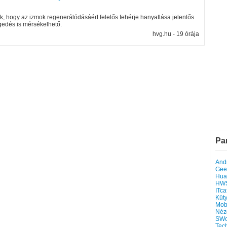
ak, hogy az izmok regenerálódásáért felelős fehérje hanyatlása jelentős
egedés is mérsékelhető.
hvg.hu - 19 órája
Pa
Andr
Gee
Hua
HW
ITca
Küt
Mob
Néz
SWo
Tec