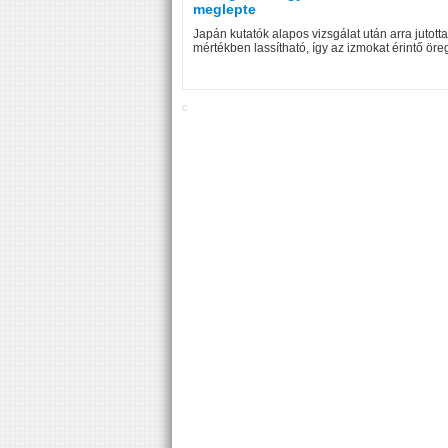
meglepte
Japán kutatók alapos vizsgálat után arra jutott
mértékben lassítható, így az izmokat érintő ör
C