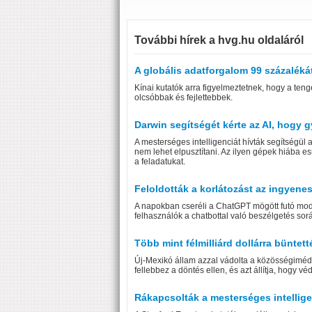
További hírek a hvg.hu oldaláról
A globális adatforgalom 99 százalékát
Kínai kutatók arra figyelmeztetnek, hogy a te
olcsóbbak és fejlettebbek.
Darwin segítségét kérte az AI, hogy g
A mesterséges intelligenciát hívták segítségül 
nem lehet elpusztítani. Az ilyen gépek hiába 
a feladatukat.
Feloldották a korlátozást az ingyene
A napokban cseréli a ChatGPT mögött futó model
felhasználók a chatbottal való beszélgetés sor
Több mint félmilliárd dollárra büntet
Új-Mexikó állam azzal vádolta a közösségimédia
fellebbez a döntés ellen, és azt állítja, hogy védi
Rákapcsolták a mesterséges intelligen