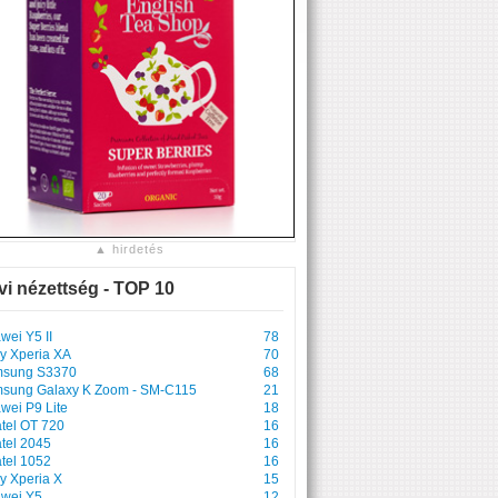
▲ hirdetés
vi nézettség - TOP 10
wei Y5 II
78
y Xperia XA
70
sung S3370
68
sung Galaxy K Zoom - SM-C115
21
wei P9 Lite
18
atel OT 720
16
atel 2045
16
atel 1052
16
y Xperia X
15
wei Y5
12