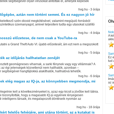
ellek segítségével olyan vírusokat állítottak el, amelyek képesek
hvg.hu - 3 órája
lőgépbe, aztán nem történt semmi. És ez nagyon jó hír
n keletkező szén-dioxid megkötésével, valamint megújuló forrásból
Ol
zintetikus üzemanyagot, amivel teljesíteni tudta egy utasokat szállító
Nok
hvg.hu - 4 órája
A ké
hosszú előzetese, de nem csak a YouTube-ra
akku
atni a Grand Theft Auto VI. újabb előzetesét, ám ezt nem a megszokott
hvg.hu - 5 órája
Sam
Ez e
ték az időjárás hallhatatlan zenéjét
tud 
jesztett geomágneses viharnak, a sarki fénynek vagy egy villámnak? A
k az égi jelenségek közvetlenül nem hallhatók, azonban –
 segítségével hangfájlokká alakíthatók, hallhatóvá tehetők.
Sams
hvg.hu - 6 órája
Imád
inek elég magas az IQ-ja, az könnyebben megmondja, mi
az 
legelnie kell a következményeket is, azaz egy kicsit a jövőbe kell látnia.
i bizonyították, hogy a magasabb IQ-jú egyének lényegesen
é intelligens társaik, és megalapozott döntéseik nyomán az
hvg.hu - 18 órája
rt felelős fehérjére, ami utána történt, az a kutakat is