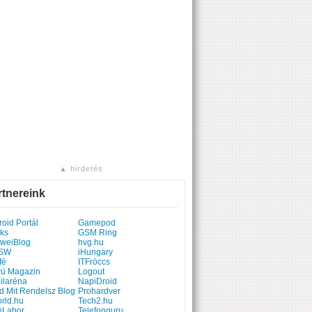
▲ hirdetés
rtnereink
oid Portál
Gamepod
ks
GSM Ring
weiBlog
hvg.hu
SW
iHungary
fé
ITFröccs
yü Magazin
Logout
ilaréna
NapiDroid
d Mit Rendelsz Blog
Prohardver
rld.hu
Tech2.hu
hLabor
Telefonguru