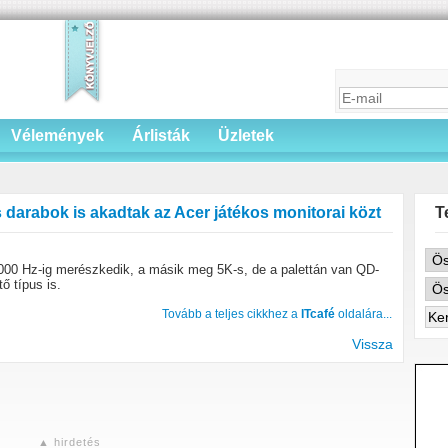
Vélemények
Árlisták
Üzletek
arabok is akadtak az Acer játékos monitorai közt
T
1000 Hz-ig merészkedik, a másik meg 5K-s, de a palettán van QD-
ő típus is.
Tovább a teljes cikkhez a
ITcafé
oldalára...
Vissza
▲ hirdetés