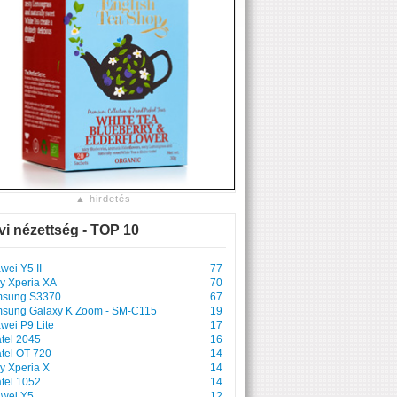
▲ hirdetés
vi nézettség - TOP 10
wei Y5 II
77
y Xperia XA
70
sung S3370
67
sung Galaxy K Zoom - SM-C115
19
wei P9 Lite
17
atel 2045
16
atel OT 720
14
y Xperia X
14
atel 1052
14
wei Y5
12