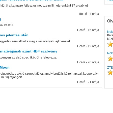
túrát alkalmazó fejlesztés négyzetmilliméterenként 37 gigabitet
ITcafé - 4 órája
g
Ol
al készül.
ITcafé - 16 órája
Nok
ves jelentés után
Kivá
közb
egyedév sem állította meg a részvények lejtmenetét.
ITcafé - 19 órája
ernatívájának szánt HBF szabvány
Nok
nyen az első specifikációt is leleplezte.
ITcafé - 20 órája
n Moon
ZTE
efut gótikus akció-szerepjátéka, amely brutális közelharccal, kooperatív
 műfaj rajongóit.
ITcafé - 21 órája