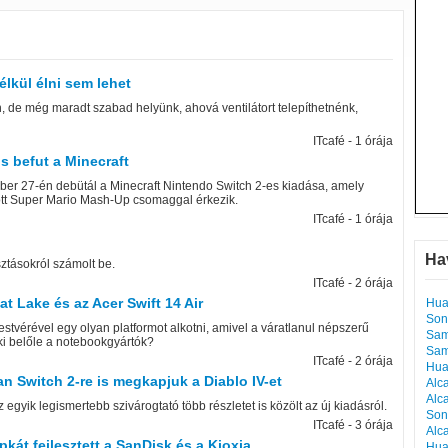
lkül élni sem lehet
 de még maradt szabad helyünk, ahová ventilátort telepíthetnénk,
ITcafé - 1 órája
s befut a Minecraft
óber 27-én debütál a Minecraft Nintendo Switch 2-es kiadása, amely
ított Super Mario Mash-Up csomaggal érkezik.
ITcafé - 1 órája
Ha
sztásokról számolt be.
ITcafé - 2 órája
 Lake és az Acer Swift 14 Air
Hua
Son
testvérével egy olyan platformot alkotni, amivel a váratlanul népszerű
Sam
ki belőle a notebookgyártók?
Sam
ITcafé - 2 órája
Hua
n Switch 2-re is megkapjuk a Diablo IV-et
Alc
Alc
egyik legismertebb szivárogtató több részletet is közölt az új kiadásról.
Son
ITcafé - 3 órája
Alc
kát fejlesztett a SanDisk és a Kioxia
Hua