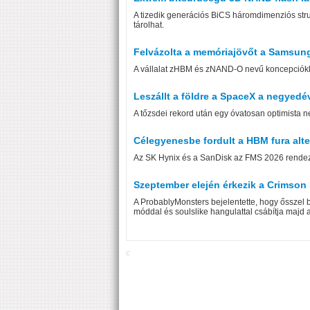
A tizedik generációs BiCS háromdimenziós struk
tárolhat.
Felvázolta a memóriajövőt a Samsun
A vállalat zHBM és zNAND-O nevű koncepciókk
Leszállt a földre a SpaceX a negyedé
A tőzsdei rekord után egy óvatosan optimista n
Célegyenesbe fordult a HBM fura alt
Az SK Hynix és a SanDisk az FMS 2026 rendezvé
Szeptember elején érkezik a Crimso
A ProbablyMonsters bejelentette, hogy ősszel b
móddal és soulslike hangulattal csábítja majd a
C