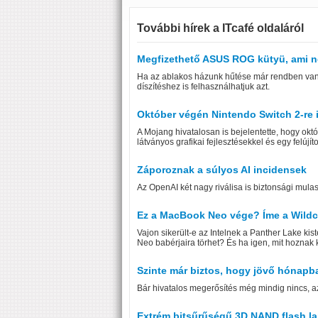
További hírek a ITcafé oldaláról
Megfizethető ASUS ROG kütyü, ami né
Ha az ablakos házunk hűtése már rendben van,
díszítéshez is felhasználhatjuk azt.
Október végén Nintendo Switch 2-re i
A Mojang hivatalosan is bejelentette, hogy okt
látványos grafikai fejlesztésekkel és egy felúj
Záporoznak a súlyos AI incidensek
Az OpenAI két nagy riválisa is biztonsági mula
Ez a MacBook Neo vége? Íme a Wildcat
Vajon sikerült-e az Intelnek a Panther Lake kis
Neo babérjaira törhet? És ha igen, mit hoznak 
Szinte már biztos, hogy jövő hónapba
Bár hivatalos megerősítés még mindig nincs, az 
Extrém bitsűrűségű 3D NAND flash lap