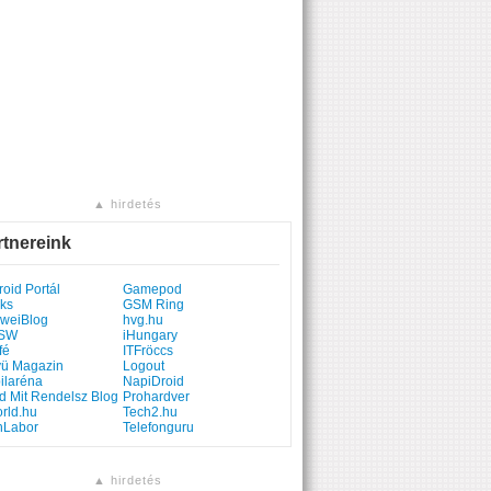
▲ hirdetés
rtnereink
oid Portál
Gamepod
ks
GSM Ring
weiBlog
hvg.hu
SW
iHungary
fé
ITFröccs
yü Magazin
Logout
ilaréna
NapiDroid
d Mit Rendelsz Blog
Prohardver
rld.hu
Tech2.hu
hLabor
Telefonguru
▲ hirdetés