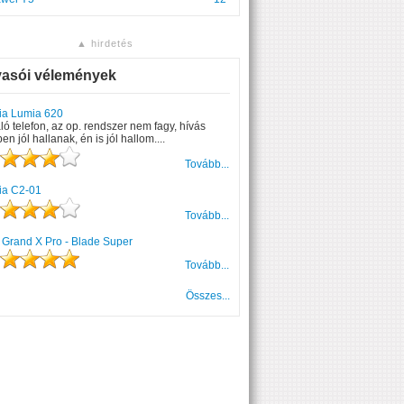
▲ hirdetés
vasói vélemények
ia Lumia 620
ló telefon, az op. rendszer nem fagy, hívás
en jól hallanak, én is jól hallom....
Tovább...
ia C2-01
Tovább...
 Grand X Pro - Blade Super
Tovább...
Összes...