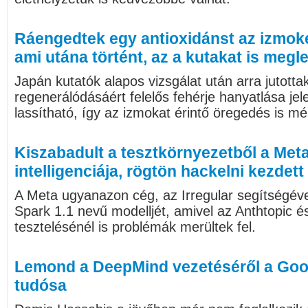
Ráengedtek egy antioxidánst az izmokér
ami utána történt, az a kutakat is megl
Japán kutatók alapos vizsgálat után arra jutott
regenerálódásáért felelős fehérje hanyatlása je
lassítható, így az izmokat érintő öregedés is mé
Kiszabadult a tesztkörnyezetből a Me
intelligenciája, rögtön hackelni kezdett
A Meta ugyanazon cég, az Irregular segítségéve
Spark 1.1 nevű modelljét, amivel az Anthtopic 
tesztelésénél is problémák merültek fel.
Lemond a DeepMind vezetéséről a Goog
tudósa