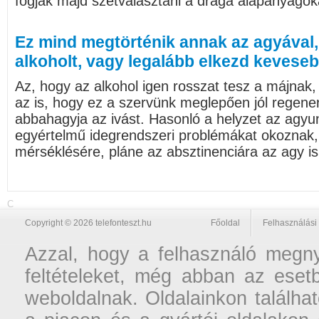
fogják majd szétválasztani a drága alapanyagok
Ez mind megtörténik annak az agyával, 
alkoholt, vagy legalább elkezd keveseb
Az, hogy az alkohol igen rosszat tesz a májnak
az is, hogy ez a szervünk meglepően jól regener
abbahagyja az ivást. Hasonló a helyzet az agyun
egyértelmű idegrendszeri problémákat okoznak, 
mérséklésére, pláne az absztinenciára az agy is 
C
Copyright © 2026 telefonteszt.hu
Főoldal
Felhasználási 
Azzal, hogy a felhasználó megnyi
feltételeket, még abban az esetb
weboldalnak. Oldalainkon találhat