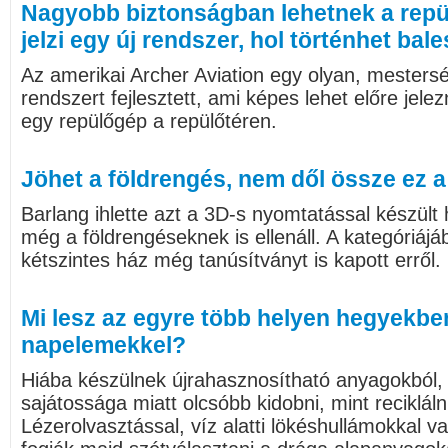
Nagyobb biztonságban lehetnek a repül
jelzi egy új rendszer, hol történhet bale
Az amerikai Archer Aviation egy olyan, mestersé
rendszert fejlesztett, ami képes lehet előre jele
egy repülőgép a repülőtéren.
Jöhet a földrengés, nem dől össze ez 
Barlang ihlette azt a 3D-s nyomtatással készül
még a földrengéseknek is ellenáll. A kategóriá
kétszintes ház még tanúsítványt is kapott erről.
Mi lesz az egyre több helyen hegyekben
napelemekkel?
Hiába készülnek újrahasznosítható anyagokból, 
sajátossága miatt olcsóbb kidobni, mint reciklál
Lézerolvasztással, víz alatti lökéshullámokkal 