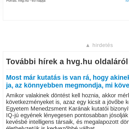
Forrás: hvg.hu - 65 napja
To
▲ hirdetés
További hírek a hvg.hu oldaláról
Most már kutatás is van rá, hogy akine
ja, az könnyebben megmondja, mi köve
Amikor valakinek döntést kell hoznia, akkor mérl
következményeket is, azaz egy kicsit a jövőbe kel
Egyetem Menedzsment Karának kutatói bizonyí
IQ-jú egyének lényegesen pontosabban jósolják 
kevésbé intelligens társaik, és megalapozott d
élethelyzetük is kedvezőbbé válhat.