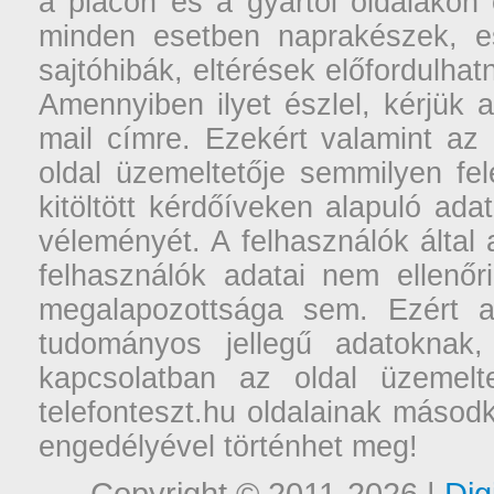
a piacon és a gyártói oldalakon
minden esetben naprakészek, ese
sajtóhibák, eltérések előfordulha
Amennyiben ilyet észlel, kérjük 
mail címre. Ezekért valamint az
oldal üzemeltetője semmilyen fel
kitöltött kérdőíveken alapuló ad
véleményét. A felhasználók által a
felhasználók adatai nem ellenőr
megalapozottsága sem. Ezért a
tudományos jellegű adatoknak,
kapcsolatban az oldal üzemelt
telefonteszt.hu oldalainak másodk
engedélyével történhet meg!
Copyright © 2011-2026 |
Dig