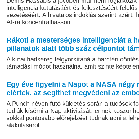
Demis Hassabis a jövőben már nem foglalkozik
intelligencia kutatásáért és fejlesztéséért felel
vezetéséért. A hivatalos indoklás szerint azért,
AI-ra koncentrálhasson.
Ráköti a mesterséges intelligenciát a 
pillanatok alatt több száz célpontot t
A kínai hadsereg felgyorsítaná a harctéri döntés
támadási módot használna, amit szinte képtelen
Egy éve figyelni a Napot a NASA négy 
elértek, az segíthet megvédeni az emb
A Punch néven futó küldetés során a tudósok f
tudják kísérni a Nap aktivitását, ennek köszönh
sokkal pontosabb előrejelzést tudnak adni a le
alakulásáról.