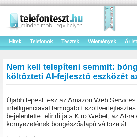
Hírek
Telefonok
Tesztek
Vélemények
Árlis
Nem kell telepíteni semmit: bön
költözteti AI-fejlesztő eszközét 
Újabb lépést tesz az Amazon Web Services
intelligenciával támogatott szoftverfejlesztés 
bejelentette: elindítja a Kiro Webet, az AI-ra 
környezetének böngészőalapú változatát.