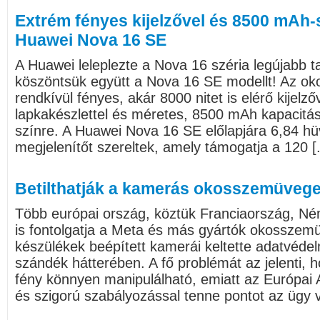
Extrém fényes kijelzővel és 8500 mAh-s
Huawei Nova 16 SE
A Huawei leleplezte a Nova 16 széria legújabb t
köszöntsük együtt a Nova 16 SE modellt! Az oko
rendkívül fényes, akár 8000 nitet is elérő kijelző
lapkakészlettel és méretes, 8500 mAh kapacitás
színre. A Huawei Nova 16 SE előlapjára 6,84 
megjelenítőt szereltek, amely támogatja a 120 [.
Betilthatják a kamerás okosszemüveg
Több európai ország, köztük Franciaország, Né
is fontolgatja a Meta és más gyártók okosszemü
készülékek beépített kamerái keltette adatvédel
szándék hátterében. A fő problémát az jelenti, h
fény könnyen manipulálható, emiatt az Európai A
és szigorú szabályozással tenne pontot az ügy v