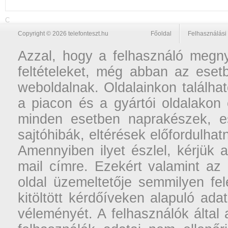
C
Copyright © 2026 telefonteszt.hu
Főoldal
Felhasználási 
Azzal, hogy a felhasználó megnyi
feltételeket, még abban az esetb
weboldalnak. Oldalainkon találhat
a piacon és a gyártói oldalakon
minden esetben naprakészek, ese
sajtóhibák, eltérések előfordulha
Amennyiben ilyet észlel, kérjük 
mail címre. Ezekért valamint az
oldal üzemeltetője semmilyen fel
kitöltött kérdőíveken alapuló ad
véleményét. A felhasználók által a