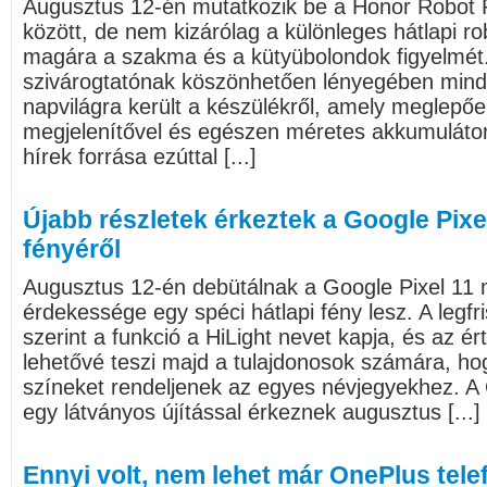
Augusztus 12-én mutatkozik be a Honor Robot 
között, de nem kizárólag a különleges hátlapi ro
magára a szakma és a kütyübolondok figyelmét.
szivárogtatónak köszönhetően lényegében mind
napvilágra került a készülékről, amely meglepő
megjelenítővel és egészen méretes akkumulátorra
hírek forrása ezúttal [...]
Újabb részletek érkeztek a Google Pixe
fényéről
Augusztus 12-én debütálnak a Google Pixel 11 
érdekessége egy spéci hátlapi fény lesz. A legf
szerint a funkció a HiLight nevet kapja, és az ér
lehetővé teszi majd a tulajdonosok számára, ho
színeket rendeljenek az egyes névjegyekhez. A 
egy látványos újítással érkeznek augusztus [...]
Ennyi volt, nem lehet már OnePlus tele