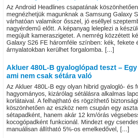
Az Android Headlines csapatának köszönhetően 
megnézhetjük magunknak a Samsung Galaxy S2
várhatóan valamikor ősszel, jó eséllyel szepte
nagyérdemű előtt. A képanyag leleplezi a készül
megújult kameraszigetet. A nemrég közzétett 
Galaxy S26 FE háromféle színben: kék, fekete é
árnyalatokban kerülhet forgalomba. [...]
Akluer 480L-B gyaloglópad teszt – Egy
ami nem csak sétára való
Az Akluer 480L-B egy olyan hibrid gyalogló- és 
hagyományos, kizárólag sétálásra alkalmas lapo
korlátaival. A felhajtható és rögzíthető biztons
köszönhetően az eszköz nem csupán egy asztal
sétapadként, hanem akár 12 km/órás végsebess
kocogópadként funkcionál. Mindezt egy csendes,
manuálisan állítható 5%-os emelkedővel, [...]