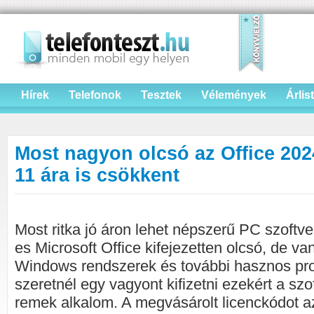
Hírek
Telefonok
Tesztek
Vélemények
Árlis
Most nagyon olcsó az Office 20
11 ára is csökkent
Most ritka jó áron lehet népszerű PC szoftve
es Microsoft Office kifejezetten olcsó, de va
Windows rendszerek és további hasznos p
szeretnél egy vagyont kifizetni ezekért a szof
remek alkalom. A megvásárolt licenckódot 