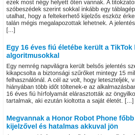
ezek most négy helyett öten vannak. A titokzato
szóbeszédek szerint sokkal inkább egy táblagépr
utalhat, hogy a feltekerhető kijelzős eszköz érk
talán mégis megalapozottak lehetnek. A jelenté
[...]
Egy 16 éves fiú életébe került a TikTok
algoritmusokkal
Egy nemrég napvilágra került belsős jelentés sz
kikapcsolta a biztonsági szűrőket mintegy 15 mil
felhasználónál. A cél az volt, hogy leteszteljék
hiányában több időt töltenek-e az alkalmazásban
16 éves fiú hírfolyamát elárasztották az öngyil
tartalmak, aki ezután kioltotta a saját életét. [...]
Megvannak a Honor Robot Phone főbb 
kijelzővel és hatalmas akkuval jön