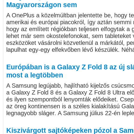
Magyarországon sem
A OnePlus a közelmúltban jelentette be, hogy te
amerikai és európai piacokról, így aztán semmi
hogy az említett régiókban teljesen elfogytak a 
lehet már sem okostelefonokat, sem tableteket 
eszközöket vásárolni közvetlenül a márkától, p
lapulhat egy-egy elfekvőben lévő készülék. Néhán
Európában is a Galaxy Z Fold 8 az új sl
most a legtöbben
A Samsung legújabb, hajlítható kijelzős csúcsmod
a Galaxy Z Fold 8 és a Galaxy Z Fold 8 Ultra el
és ilyen szempontból lenyomták elődeiket. Cs
az öreg kontinensen is a széles kialakítású Gal
legnagyobb sláger. A Samsung július 22-én leplezt
Kiszivárgott sajtóképeken pózol a Sa