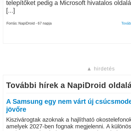
telepítőket pedig a Microsoft hivatalos oldalár
[...]
Forrás: NapiDroid - 67 napja
Továb
▲ hirdetés
További hírek a NapiDroid oldalá
A Samsung egy nem várt új csúcsmodel
jövőre
Kiszivárogtak azoknak a hajlítható okostelefono
amelyek 2027-ben fognak megjelenni. A különö