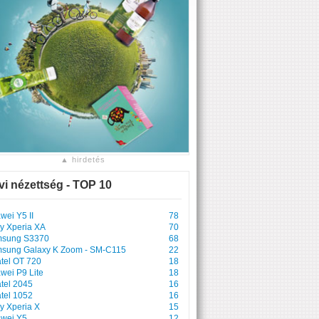
▲ hirdetés
vi nézettség - TOP 10
wei Y5 II
78
y Xperia XA
70
sung S3370
68
sung Galaxy K Zoom - SM-C115
22
atel OT 720
18
wei P9 Lite
18
atel 2045
16
atel 1052
16
y Xperia X
15
wei Y5
12