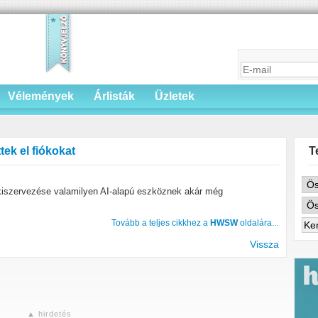
Vélemények
Árlisták
Üzletek
tek el fiókokat
T
kiszervezése valamilyen AI-alapú eszköznek akár még
Tovább a teljes cikkhez a
HWSW
oldalára...
Vissza
▲ hirdetés