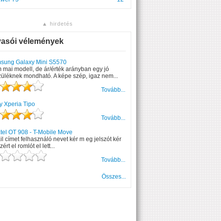
▲ hirdetés
vasói vélemények
sung Galaxy Mini S5570
mai modell, de ár/érték arányban egy jó
üléknek mondható. A képe szép, igaz nem...
Tovább...
y Xperia Tipo
Tovább...
tel OT 908 - T-Mobile Move
l címet felhasználó nevet kér m eg jelszót kér
zért el romlót el lett...
Tovább...
Összes...