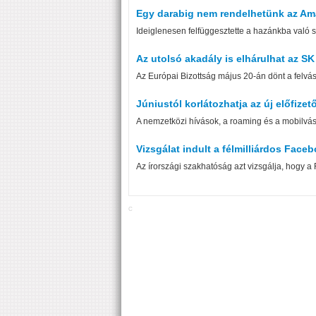
Egy darabig nem rendelhetünk az Am
Ideiglenesen felfüggesztette a hazánkba való sz
Az utolsó akadály is elhárulhat az SK H
Az Európai Bizottság május 20-án dönt a felvás
Júniustól korlátozhatja az új előfizet
A nemzetközi hívások, a roaming és a mobilvás
Vizsgálat indult a félmilliárdos Face
Az írországi szakhatóság azt vizsgálja, hogy 
C