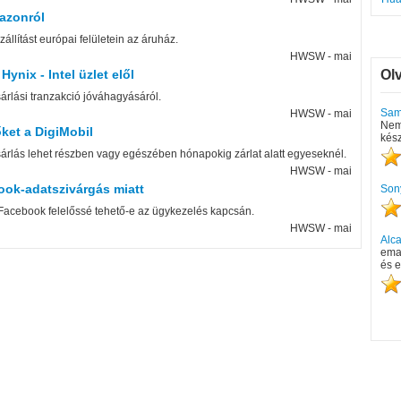
azonról
állítást európai felületein az áruház.
HWSW - mai
ynix - Intel üzlet elől
Ol
árlási tranzakció jóváhagyásáról.
Sam
HWSW - mai
Nem 
őket a DigiMobil
kész
árlás lehet részben vagy egészében hónapokig zárlat alatt egyeseknél.
HWSW - mai
book-adatszivárgás miatt
Son
a Facebook felelőssé tehető-e az ügykezelés kapcsán.
HWSW - mai
Alca
emai
és e