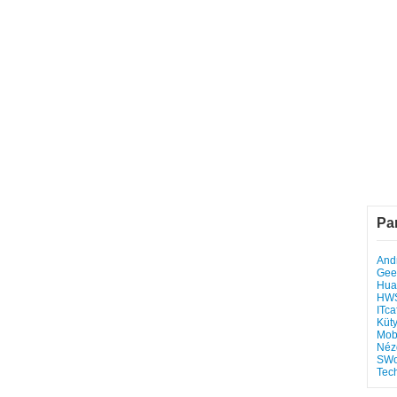
Pa
Andr
Gee
Hua
HW
ITca
Küt
Mob
Néz
SWo
Tec