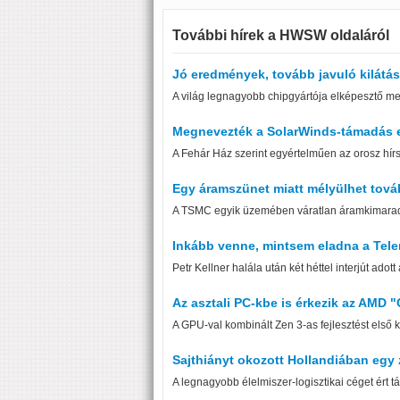
További hírek a HWSW oldaláról
Jó eredmények, tovább javuló kilátá
A világ legnagyobb chipgyártója elképesztő m
Megnevezték a SolarWinds-támadás e
A Fehár Ház szerint egyértelműen az orosz hírs
Egy áramszünet miatt mélyülhet tová
A TSMC egyik üzemében váratlan áramkimaradá
Inkább venne, mintsem eladna a Tele
Petr Kellner halála után két héttel interjút adott
Az asztali PC-kbe is érkezik az AMD 
A GPU-val kombinált Zen 3-as fejlesztést első
Sajthiányt okozott Hollandiában egy 
A legnagyobb élelmiszer-logisztikai céget ért