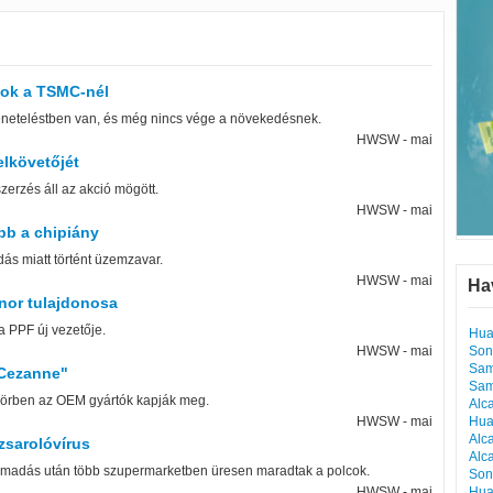
sok a TSMC-nél
eneteléstben van, és még nincs vége a növekedésnek.
HWSW - mai
lkövetőjét
zerzés áll az akció mögött.
HWSW - mai
bb a chipiány
s miatt történt üzemzavar.
HWSW - mai
Ha
nor tulajdonosa
 a PPF új vezetője.
Hua
HWSW - mai
Son
Sam
"Cezanne"
Sam
 körben az OEM gyártók kapják meg.
Alc
HWSW - mai
Hua
Alc
zsarolóvírus
Alc
 támadás után több szupermarketben üresen maradtak a polcok.
Son
HWSW - mai
Hua