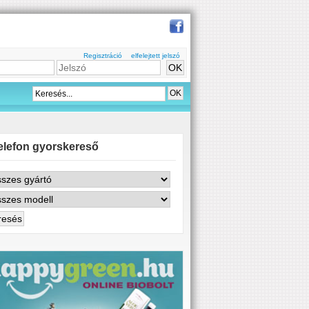
Regisztráció
elfelejtett jelszó
elefon gyorskereső