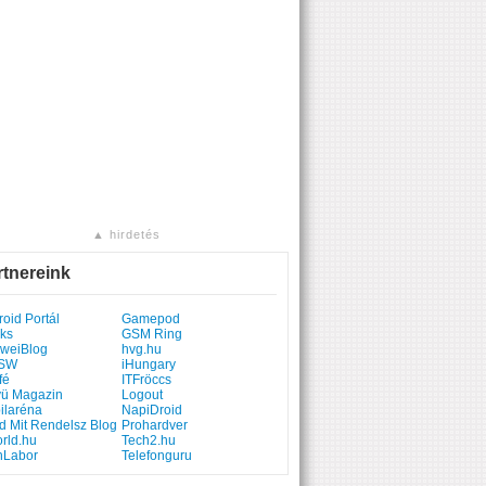
▲ hirdetés
rtnereink
oid Portál
Gamepod
ks
GSM Ring
weiBlog
hvg.hu
SW
iHungary
fé
ITFröccs
yü Magazin
Logout
ilaréna
NapiDroid
d Mit Rendelsz Blog
Prohardver
rld.hu
Tech2.hu
hLabor
Telefonguru