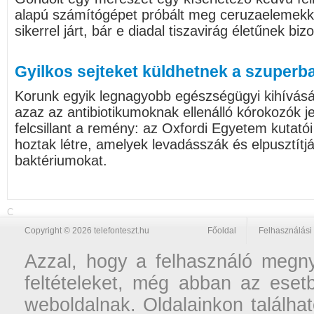
alapú számítógépet próbált meg ceruzaelemekk
sikerrel járt, bár e diadal tiszavirág életűnek bizo
Gyilkos sejteket küldhetnek a szuperb
Korunk egyik legnagyobb egészségügyi kihívásá
azaz az antibiotikumoknak ellenálló kórokozók je
felcsillant a remény: az Oxfordi Egyetem kutatói 
hoztak létre, amelyek levadásszák és elpusztítj
baktériumokat.
C
Copyright © 2026 telefonteszt.hu
Főoldal
Felhasználási 
Azzal, hogy a felhasználó megnyi
feltételeket, még abban az esetb
weboldalnak. Oldalainkon találhat