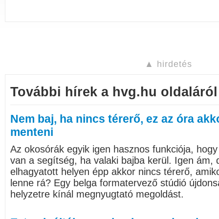
▲ hirdetés
További hírek a hvg.hu oldaláról
Nem baj, ha nincs térerő, ez az óra akko
menteni
Az okosórák egyik igen hasznos funkciója, hogy 
van a segítség, ha valaki bajba kerül. Igen ám,
elhagyatott helyen épp akkor nincs térerő, ami
lenne rá? Egy belga formatervező stúdió újdon
helyzetre kínál megnyugtató megoldást.