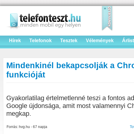
Hírek
Telefonok
Tesztek
Vélemények
Árlis
Mindenkinél bekapcsolják a Chr
funkcióját
Gyakorlatilag értelmetlenné teszi a fontos a
Google újdonsága, amit most valamennyi C
megkap.
Forrás: hvg.hu - 67 napja
To