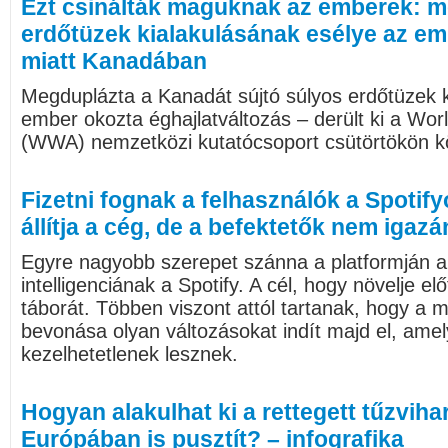
Ezt csinálták maguknak az emberek: m
erdőtüzek kialakulásának esélye az e
miatt Kanadában
Megduplázta a Kanadát sújtó súlyos erdőtüzek k
ember okozta éghajlatváltozás – derült ki a Wor
(WWA) nemzetközi kutatócsoport csütörtökön k
Fizetni fognak a felhasználók a Spotify
állítja a cég, de a befektetők nem igaz
Egyre nagyobb szerepet szánna a platformján 
intelligenciának a Spotify. A cél, hogy növelje el
táborát. Többen viszont attól tartanak, hogy a m
bevonása olyan változásokat indít majd el, amel
kezelhetetlenek lesznek.
Hogyan alakulhat ki a rettegett tűzviha
Európában is pusztít? – infografika