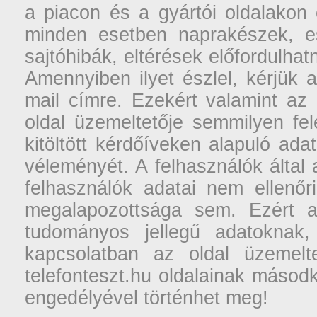
a piacon és a gyártói oldalakon
minden esetben naprakészek, ese
sajtóhibák, eltérések előfordulha
Amennyiben ilyet észlel, kérjük 
mail címre. Ezekért valamint az
oldal üzemeltetője semmilyen fel
kitöltött kérdőíveken alapuló ad
véleményét. A felhasználók által a
felhasználók adatai nem ellenőr
megalapozottsága sem. Ezért a
tudományos jellegű adatoknak,
kapcsolatban az oldal üzemelt
telefonteszt.hu oldalainak másodk
engedélyével történhet meg!