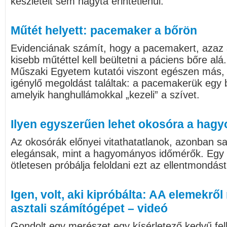
készleteit sem hagyta érintetlenül.
Műtét helyett: pacemaker a bőrön
Evidenciának számít, hogy a pacemakert, azaz 
kisebb műtéttel kell beültetni a páciens bőre al
Műszaki Egyetem kutatói viszont egészen más,
igénylő megoldást találtak: a pacemakerük egy b
amelyik hanghullámokkal „kezeli” a szívet.
Ilyen egyszerűen lehet okosóra a hag
Az okosórák előnyei vitathatatlanok, azonban s
elegánsak, mint a hagyományos időmérők. Egy c
ötletesen próbálja feloldani ezt az ellentmondást
Igen, volt, aki kipróbálta: AA elemekrő
asztali számítógépet – videó
Gondolt egy merészet egy kísérletező kedvű felh