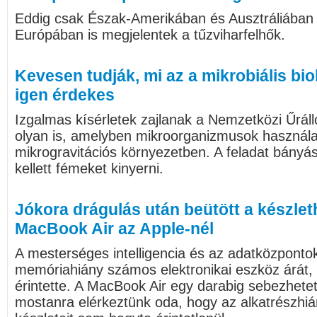
Eddig csak Észak-Amerikában és Ausztráliában p
Európában is megjelentek a tűzviharfelhők.
Kevesen tudják, mi az a mikrobiális bi
igen érdekes
Izgalmas kísérletek zajlanak a Nemzetközi Űrál
olyan is, amelyben mikroorganizmusok használat
mikrogravitációs környezetben. A feladat bányás
kellett fémeket kinyerni.
Jókora drágulás után beütött a készlet
MacBook Air az Apple-nél
A mesterséges intelligencia és az adatközpontok 
memóriahiány számos elektronikai eszköz árát,
érintette. A MacBook Air egy darabig sebezhete
mostanra elérkeztünk oda, hogy az alkatrészhi