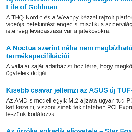
Life of Goldman
A THQ Nordic és a Weappy kézzel rajzolt platf
videója betekintést enged a misztikus szigetvilág
istenség levadászása vár a játékosokra.
A Noctua szerint néha nem megbízható
termékspecifikációi
A vállalat saját adatbázist hoz létre, hogy megk
ügyfeleik dolgát.
Kisebb csavar jellemzi az ASUS új TUF-
Az AMD-s modell egyik M.2 aljzata ugyan tud P
ket kezelni, viszont sínek tekintetében PCI Expr
leszünk korlátozva.
Az űrróka sokadik eljövetele – Star Fox