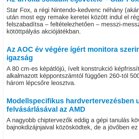
Star Fox, a régi Nintendo-kedvenc néhány (akár
után most egy remake keretei között indul el rég
felszabadítsa – feltételezhetően – messzi-messz
kötöttpályás akciójátékban.
Az AOC év végére ígért monitora szeri
igazság
A 80 cm-es képátlójú, ívelt konstrukció képfriss
alkalmazott képpontszámtól függően 260-tól 500
három lépcsőre leosztva.
Modellspecifikus hardvertervezésben u
felvásárlásával az AMD
A nagyobb chiptervezők eddig a gépi tanulás k
bajnokdizájnjaival közösködtek, de a jövőben ez