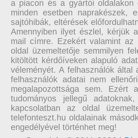
a piacon és a gyártói oldalakon
minden esetben naprakészek, ese
sajtóhibák, eltérések előfordulha
Amennyiben ilyet észlel, kérjük 
mail címre. Ezekért valamint az
oldal üzemeltetője semmilyen fel
kitöltött kérdőíveken alapuló ad
véleményét. A felhasználók által a
felhasználók adatai nem ellenőr
megalapozottsága sem. Ezért a
tudományos jellegű adatoknak,
kapcsolatban az oldal üzemelt
telefonteszt.hu oldalainak másodk
engedélyével történhet meg!