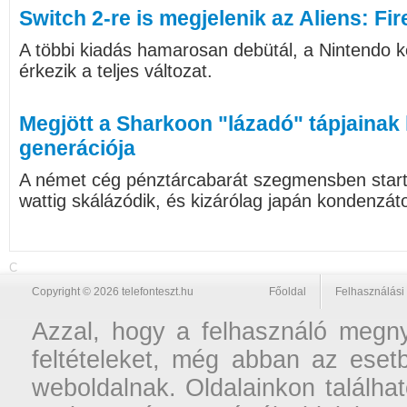
Switch 2-re is megjelenik az Aliens: Fir
A többi kiadás hamarosan debütál, a Nintendo ko
érkezik a teljes változat.
Megjött a Sharkoon "lázadó" tápjainak
generációja
A német cég pénztárcabarát szegmensben starto
wattig skálázódik, és kizárólag japán kondenzát
C
Copyright © 2026 telefonteszt.hu
Főoldal
Felhasználási 
Azzal, hogy a felhasználó megnyi
feltételeket, még abban az esetb
weboldalnak. Oldalainkon találhat