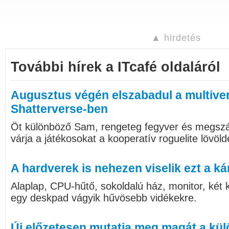
▲ hirdetés
További hírek a ITcafé oldaláról
Augusztus végén elszabadul a multive
Shatterverse-ben
Öt különböző Sam, rengeteg fegyver és megszám
várja a játékosokat a kooperatív roguelite lövöl
A hardverek is nehezen viselik ezt a ká
Alaplap, CPU-hűtő, sokoldalú ház, monitor, két k
egy deskpad vágyik hűvösebb vidékekre.
Új előzetesen mutatja meg magát a kül