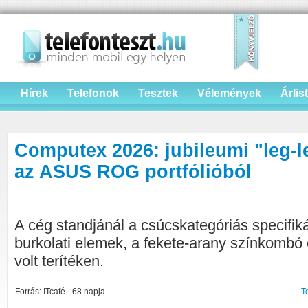
Hírek
Telefonok
Tesztek
Vélemények
Árlis
Computex 2026: jubileumi "leg-le
az ASUS ROG portfólióból
A cég standjánál a csúcskategóriás specifiká
burkolati elemek, a fekete-arany színkombó 
volt terítéken.
Forrás: ITcafé - 68 napja
T