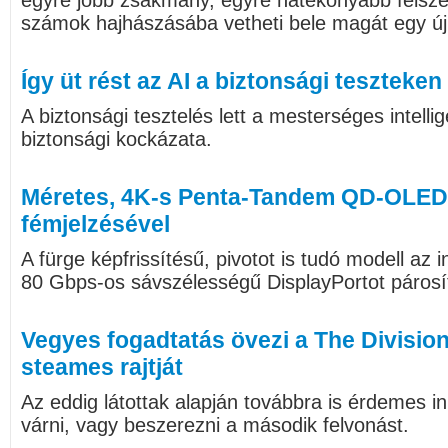
egyre jobb zsákmány, egyre hatékonyabb felsz
számok hajhászásába vetheti bele magát egy új
Így üt rést az AI a biztonsági teszteken
A biztonsági tesztelés lett a mesterséges intell
biztonsági kockázata.
Méretes, 4K-s Penta-Tandem QD-OLED
fémjelzésével
A fürge képfrissítésű, pivotot is tudó modell az
80 Gbps-os sávszélességű DisplayPortot párosí
Vegyes fogadtatás övezi a The Divisi
steames rajtját
Az eddig látottak alapján továbbra is érdemes 
várni, vagy beszerezni a második felvonást.