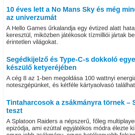
10 éves lett a No Mans Sky és még mind
az univerzumát
A Hello Games űrkalandja egy évtized alatt hat
keresztül, miközben játékosok tízmilliói jártak 
érintetlen világokat.
Segédkijelző és Type-C-s dokkoló egye
készülő ketyeréjében
A cég 8 az 1-ben megoldása 100 wattnyi energiá
noteszgépünket, és kétféle kártyaolvasó találhat
Tintaharcosok a zsákmányra törnek – 
teszt
A Splatoon Raiders a népszerű, főleg multiplayer
epizódja, ami ezúttal egyjátékos módra élezte ki