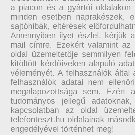
a piacon és a gyártói oldalakon
minden esetben naprakészek, ese
sajtóhibák, eltérések előfordulha
Amennyiben ilyet észlel, kérjük 
mail címre. Ezekért valamint az
oldal üzemeltetője semmilyen fel
kitöltött kérdőíveken alapuló ad
véleményét. A felhasználók által a
felhasználók adatai nem ellenőr
megalapozottsága sem. Ezért a
tudományos jellegű adatoknak,
kapcsolatban az oldal üzemelt
telefonteszt.hu oldalainak másodk
engedélyével történhet meg!