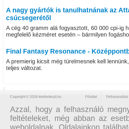
A nagy gyártók is tanulhatnának az At
csúcsegerétől
A cég 40 gramm alá fogyasztott, 60 000 cpi-ig 
megfelelő kézméret esetén – bármilyen fogásho
Final Fantasy Resonance - Középpontb
A premierig kicsit még türelmesnek kell lennünk
teljes változat.
C
Copyright © 2026 telefonteszt.hu
Főoldal
Felhasználási 
Azzal, hogy a felhasználó megnyi
feltételeket, még abban az esetb
weboldalnak. Oldalainkon találhat