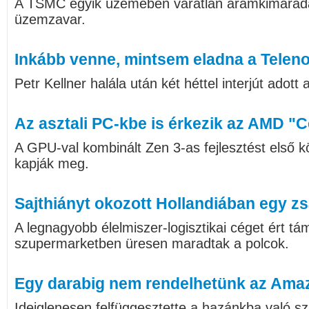
A TSMC egyik üzemében váratlan áramkimaradás
üzemzavar.
Inkább venne, mintsem eladna a Teleno
Petr Kellner halála után két héttel interjút adott
Az asztali PC-kbe is érkezik az AMD "
A GPU-val kombinált Zen 3-as fejlesztést első
kapják meg.
Sajthiányt okozott Hollandiában egy zs
A legnagyobb élelmiszer-logisztikai céget ért t
szupermarketben üresen maradtak a polcok.
Egy darabig nem rendelhetünk az Ama
Ideiglenesen felfüggesztette a hazánkba való szál