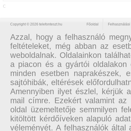
C
Copyright © 2026 telefonteszt.hu
Főoldal
Felhasználási 
Azzal, hogy a felhasználó megnyi
feltételeket, még abban az esetb
weboldalnak. Oldalainkon találhat
a piacon és a gyártói oldalakon
minden esetben naprakészek, ese
sajtóhibák, eltérések előfordulha
Amennyiben ilyet észlel, kérjük 
mail címre. Ezekért valamint az
oldal üzemeltetője semmilyen fel
kitöltött kérdőíveken alapuló ad
véleményét. A felhasználók által a