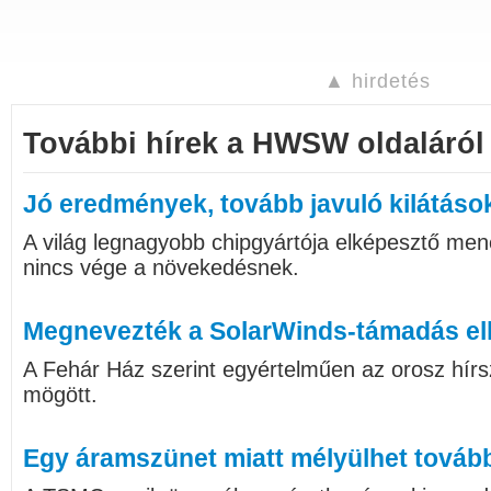
▲ hirdetés
További hírek a HWSW oldaláról
Jó eredmények, tovább javuló kilátáso
A világ legnagyobb chipgyártója elképesztő me
nincs vége a növekedésnek.
Megnevezték a SolarWinds-támadás el
A Fehár Ház szerint egyértelműen az orosz hírsz
mögött.
Egy áramszünet miatt mélyülhet tovább