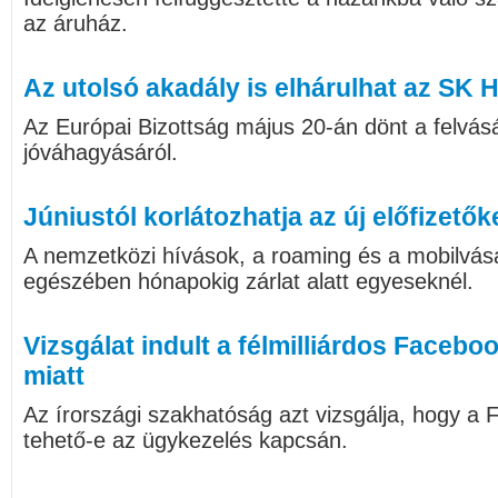
az áruház.
Az utolsó akadály is elhárulhat az SK Hyn
Az Európai Bizottság május 20-án dönt a felvásá
jóváhagyásáról.
Júniustól korlátozhatja az új előfizetők
A nemzetközi hívások, a roaming és a mobilvásá
egészében hónapokig zárlat alatt egyeseknél.
Vizsgálat indult a félmilliárdos Faceb
miatt
Az írországi szakhatóság azt vizsgálja, hogy a 
tehető-e az ügykezelés kapcsán.