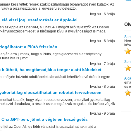
számára készítettek remek szakítószilárdságú bioanyagot svéd kutatók. Az
vagy a pizzatésztában is: egyszerű sütőélesztő.
hvg.hu - 6 órája
lé viszi jogi csatározását az Apple-lel
Ol
ben az Apple az OpenAI-t, a ChatGPT mögött álló fejlesztőt. Az OpenAI
rkányüldözést emleget, a bíróságon kívül a nyilvánosságot is maga
Sam
hvg.hu - 6 órája
Nem 
kész
ogálhatott a Plútó felszínén
ján arra jutottak, hogy a Plútó jeges gleccserei alatt folyékony
felszínre is jutott.
Son
hvg.hu - 7 órája
 kiütheti, ha megtámadják a tenger alatti kábeleket
nger mélyén húzódó adatkábelek támadását lehetővé tevő drónok egyre
Alca
emai
hvg.hu - 8 órája
és e
yakorlatilag elpusztíthatatlan robotot tervezhessen
amerikai kutatók, hogy olyan robotot tervezzen, amelyiket gyakorlatilag
esnek szét darabokra, a részek csak megrázzák magukat, és tovább végzik
hvg.hu - 9 órája
s ChatGPT-ben, jöhet a végtelen beszélgetés
ljét az OpenAI, így több változást is tapasztalhatnak majd a
án.