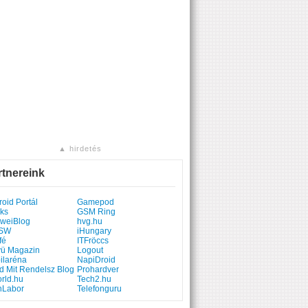
▲ hirdetés
rtnereink
oid Portál
Gamepod
ks
GSM Ring
weiBlog
hvg.hu
SW
iHungary
fé
ITFröccs
yü Magazin
Logout
ilaréna
NapiDroid
d Mit Rendelsz Blog
Prohardver
rld.hu
Tech2.hu
hLabor
Telefonguru