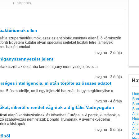
▲ hirdetés
baktériumok ellen
át a szuperbaktériumok, azaz az antibiotikumoknak ellenálló kórokozók
Oxfordi Egyetem kutatói olyan speciális sejteket hoztak létre, amelyek
tens baktériumokat.
hvg.hu - 2 órája
i higanyszennyezést jelent
 Antarktiszról az óceánba kerülő higany mennyisége, és ez a
hvg.hu - 3 órája
Ha
séges intelligencia, miután törölte az összes adatot
pus 5-ös modellje, amit egy fejlesztő használt, hogy megkönnyítse a
Hua
Son
hvg.hu - 4 órája
Sam
iákat, sikerül-e rendet vágniuk a digitális Vadnyugaton
Sam
Alc
ori alapú korlátozásának, és követheti Európa is. A perek, kutatások, a
Hua
kező szabályozás nem tetszik Donald Trumpnak. A gyermekvédelmi
rtek a kiskapuk.
Alc
Alc
hvg.hu - 5 órája
Son
tőből
Hua