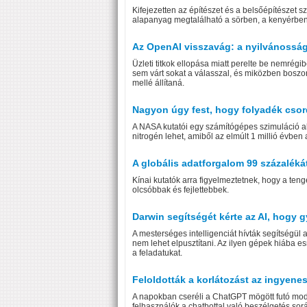
Kifejezetten az építészet és a belsőépítészet 
alapanyag megtalálható a sörben, a kenyérben 
Az OpenAI visszavág: a nyilvánosság e
Üzleti titkok ellopása miatt perelte be nemrégi
sem várt sokat a válasszal, és miközben boszo
mellé állítaná.
Nagyon úgy fest, hogy folyadék csord
A NASA kutatói egy számítógépes szimuláció alap
nitrogén lehet, amiből az elmúlt 1 millió évben a 
A globális adatforgalom 99 százalékát
Kínai kutatók arra figyelmeztetnek, hogy a te
olcsóbbak és fejlettebbek.
Darwin segítségét kérte az AI, hogy g
A mesterséges intelligenciát hívták segítségül 
nem lehet elpusztítani. Az ilyen gépek hiába 
a feladatukat.
Feloldották a korlátozást az ingyene
A napokban cseréli a ChatGPT mögött futó model
felhasználók a chatbottal való beszélgetés sor