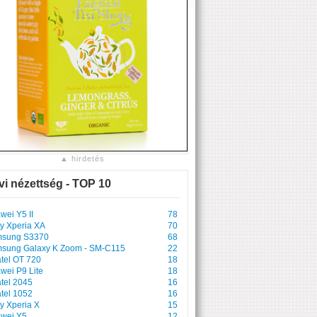
▲ hirdetés
vi nézettség - TOP 10
wei Y5 II
78
y Xperia XA
70
sung S3370
68
sung Galaxy K Zoom - SM-C115
22
atel OT 720
18
wei P9 Lite
18
atel 2045
16
atel 1052
16
y Xperia X
15
wei Y5
12