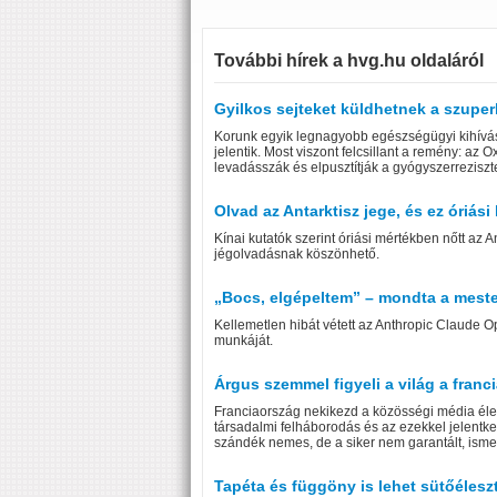
További hírek a hvg.hu oldaláról
Gyilkos sejteket küldhetnek a szuper
Korunk egyik legnagyobb egészségügyi kihívás
jelentik. Most viszont felcsillant a remény: az 
levadásszák és elpusztítják a gyógyszerrezisz
Olvad az Antarktisz jege, és ez óriás
Kínai kutatók szerint óriási mértékben nőtt az
jégolvadásnak köszönhető.
„Bocs, elgépeltem” – mondta a mester
Kellemetlen hibát vétett az Anthropic Claude O
munkáját.
Árgus szemmel figyeli a világ a franc
Franciaország nekikezd a közösségi média életk
társadalmi felháborodás és az ezekkel jelent
szándék nemes, de a siker nem garantált, isme
Tapéta és függöny is lehet sütőélesz