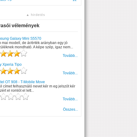
▲ hirdetés
vasói vélemények
sung Galaxy Mini S5570
mai modell, de ár/érték arányban egy jó
üléknek mondható. A képe szép, igaz nem...
Tovább...
y Xperia Tipo
Tovább...
tel OT 908 - T-Mobile Move
l címet felhasználó nevet kér m eg jelszót kér
zért el romlót el lett...
Tovább...
Összes...