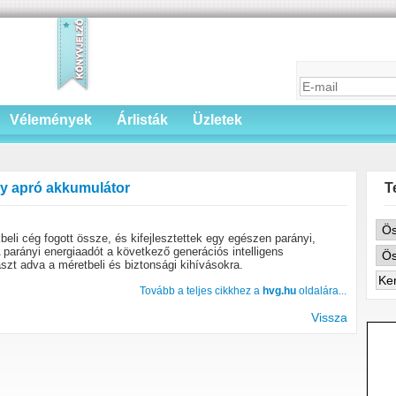
Vélemények
Árlisták
Üzletek
y apró akkumulátor
T
eli cég fogott össze, és kifejlesztettek egy egészen parányi,
 parányi energiaadót a következő generációs intelligens
aszt adva a méretbeli és biztonsági kihívásokra.
Tovább a teljes cikkhez a
hvg.hu
oldalára...
Vissza