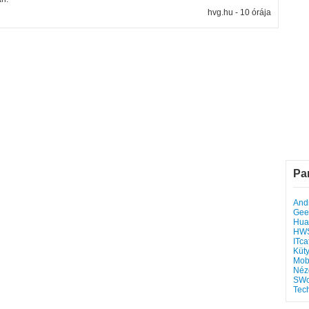
hvg.hu - 10 órája
Pa
Andr
Gee
Hua
HW
ITca
Küt
Mob
Néz
SWo
Tec