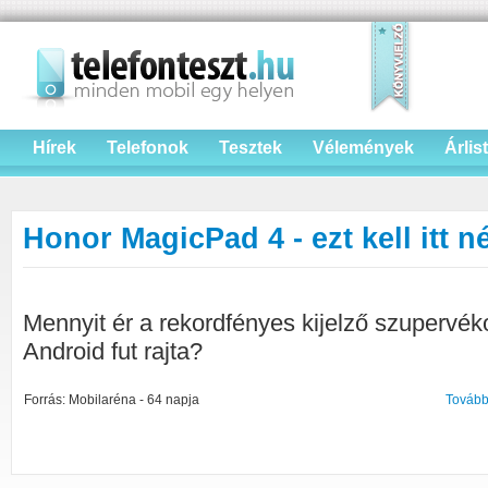
Hírek
Telefonok
Tesztek
Vélemények
Árlis
Honor MagicPad 4 - ezt kell itt n
Mennyit ér a rekordfényes kijelző szupervé
Android fut rajta?
Forrás: Mobilaréna - 64 napja
Tovább 