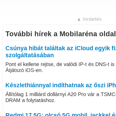
▲ hirdetés
További hírek a Mobilaréna oldal
Csúnya hibát találtak az iCloud egyik f
szolgáltatásában
Pont el kellene rejtse, de valódi IP-t és DNS-t is
Átjátszó iOS-en.
Készlethiánnyal indíthatnak az őszi iP
Állítólag 1 milliárd dollárnyi A20 Pro vár a TSMC
DRAM a folytatáshoz.
Redmi 17 5G: olcsó 5G mobil, jackkel 