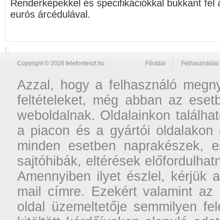
Renderképekkel és specifikációkkal bukkant fel
eurós árcédulával.
C
Copyright © 2026 telefonteszt.hu
Főoldal
Felhasználási 
Azzal, hogy a felhasználó megnyi
feltételeket, még abban az esetb
weboldalnak. Oldalainkon találhat
a piacon és a gyártói oldalakon
minden esetben naprakészek, ese
sajtóhibák, eltérések előfordulha
Amennyiben ilyet észlel, kérjük 
mail címre. Ezekért valamint az
oldal üzemeltetője semmilyen fel