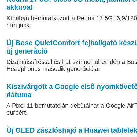
akkuval
Kínában bemutatkozott a Redmi 17 5G: 6,9/120
mm jack.
Új Bose QuietComfort fejhallgató kész
új generáció
Dizájnfrissítéssel és hat színnel jöhet idén a B
Headphones második generációja.
Kiszivárgott a Google első nyomkövető
dátuma
A Pixel 11 bemutatóján debütálhat a Google Air
euróért.
Új OLED zászlóshajó a Huawei tabletek