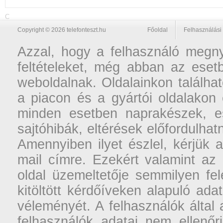
C
Copyright © 2026 telefonteszt.hu
Főoldal
Felhasználási 
Azzal, hogy a felhasználó megnyi
feltételeket, még abban az esetb
weboldalnak. Oldalainkon találhat
a piacon és a gyártói oldalakon
minden esetben naprakészek, ese
sajtóhibák, eltérések előfordulha
Amennyiben ilyet észlel, kérjük 
mail címre. Ezekért valamint az
oldal üzemeltetője semmilyen fel
kitöltött kérdőíveken alapuló ad
véleményét. A felhasználók által a
felhasználók adatai nem ellenőr