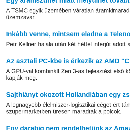
Egy áramszünet miatt mélyülhet tovább
A TSMC egyik üzemében váratlan áramkimaradás
üzemzavar.
Inkább venne, mintsem eladna a Teleno
Petr Kellner halála után két héttel interjút adott
Az asztali PC-kbe is érkezik az AMD "
A GPU-val kombinált Zen 3-as fejlesztést első
kapják meg.
Sajthiányt okozott Hollandiában egy zs
A legnagyobb élelmiszer-logisztikai céget ért t
szupermarketben üresen maradtak a polcok.
Egy darabig nem rendelhetünk az Ama