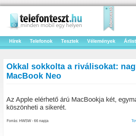
Hírek
Telefonok
Tesztek
Vélemények
Árlis
Okkal sokkolta a riválisokat: na
MacBook Neo
Az Apple elérhető árú MacBookja két, egym
köszönheti a sikerét.
Forrás: HWSW - 66 napja
To