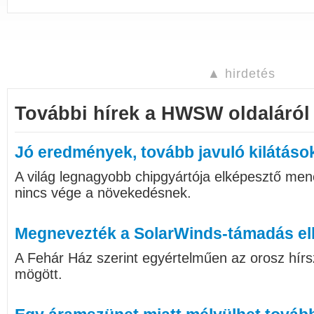
▲ hirdetés
További hírek a HWSW oldaláról
Jó eredmények, tovább javuló kilátáso
A világ legnagyobb chipgyártója elképesztő me
nincs vége a növekedésnek.
Megnevezték a SolarWinds-támadás el
A Fehár Ház szerint egyértelműen az orosz hírsz
mögött.