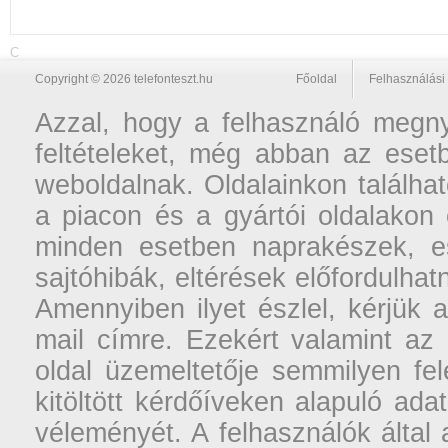
C
Copyright © 2026 telefonteszt.hu
Főoldal
Felhasználási 
Azzal, hogy a felhasználó megnyi
feltételeket, még abban az esetb
weboldalnak. Oldalainkon találhat
a piacon és a gyártói oldalakon
minden esetben naprakészek, ese
sajtóhibák, eltérések előfordulha
Amennyiben ilyet észlel, kérjük 
mail címre. Ezekért valamint az
oldal üzemeltetője semmilyen fel
kitöltött kérdőíveken alapuló ad
véleményét. A felhasználók által a