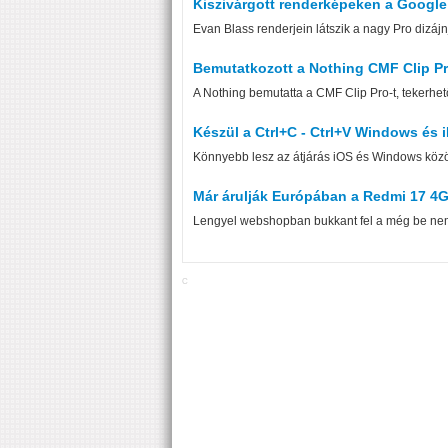
Kiszivárgott renderképeken a Google 
Evan Blass renderjein látszik a nagy Pro dizájn
Bemutatkozott a Nothing CMF Clip P
A Nothing bemutatta a CMF Clip Pro-t, tekerhet
Készül a Ctrl+C - Ctrl+V Windows és 
Könnyebb lesz az átjárás iOS és Windows között,
Már árulják Európában a Redmi 17 4G
Lengyel webshopban bukkant fel a még be nem 
C