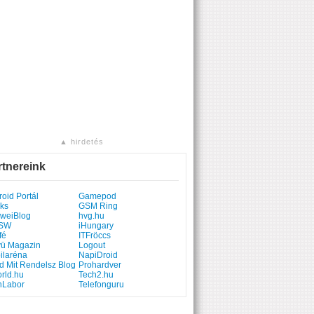
▲ hirdetés
rtnereink
oid Portál
Gamepod
ks
GSM Ring
weiBlog
hvg.hu
SW
iHungary
fé
ITFröccs
yü Magazin
Logout
ilaréna
NapiDroid
d Mit Rendelsz Blog
Prohardver
rld.hu
Tech2.hu
hLabor
Telefonguru