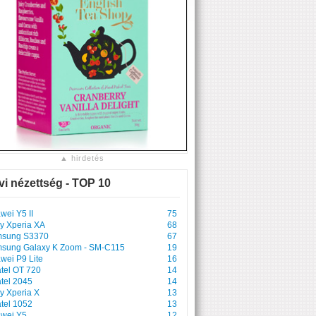
▲ hirdetés
vi nézettség - TOP 10
wei Y5 II
75
y Xperia XA
68
sung S3370
67
sung Galaxy K Zoom - SM-C115
19
wei P9 Lite
16
atel OT 720
14
atel 2045
14
y Xperia X
13
atel 1052
13
wei Y5
12