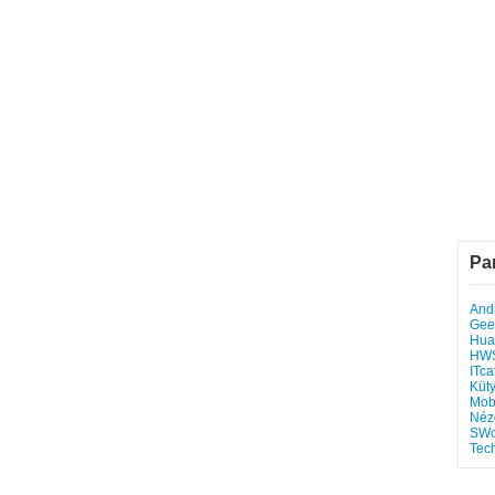
Pa
Andr
Gee
Hua
HW
ITca
Küt
Mob
Néz
SWo
Tec