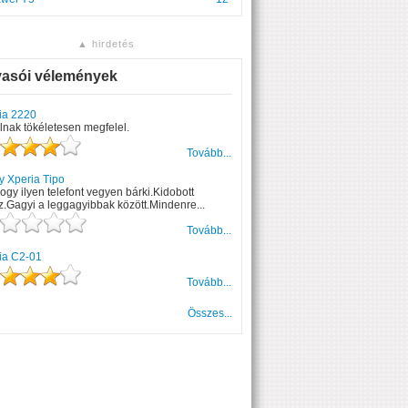
▲ hirdetés
vasói vélemények
ia 2220
lnak tökéletesen megfelel.
Tovább...
y Xperia Tipo
gy ilyen telefont vegyen bárki.Kidobott
.Gagyi a leggagyibbak között.Mindenre...
Tovább...
ia C2-01
Tovább...
Összes...