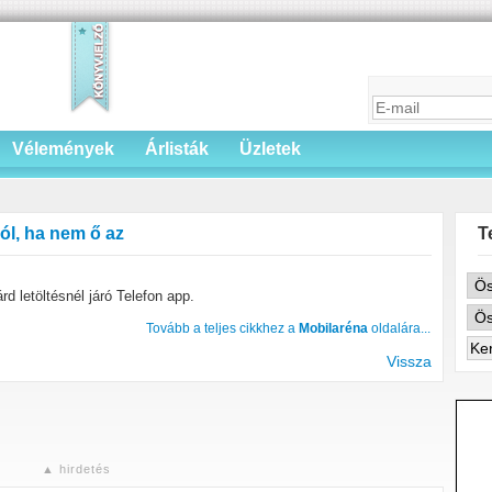
Vélemények
Árlisták
Üzletek
ól, ha nem ő az
T
rd letöltésnél járó Telefon app.
Tovább a teljes cikkhez a
Mobilaréna
oldalára...
Vissza
▲ hirdetés