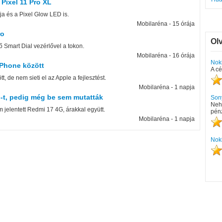
Pixel 11 Pro XL
ja és a Pixel Glow LED is.
Mobilaréna - 15 órája
ro
Ol
ő Smart Dial vezérlővel a tokon.
Mobilaréna - 16 órája
Nok
iPhone között
A cé
 de nem sieti el az Apple a fejlesztést.
Mobilaréna - 1 napja
-t, pedig még be sem mutatták
Son
Neho
jelentett Redmi 17 4G, árakkal együtt.
pénz
Mobilaréna - 1 napja
Nok