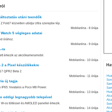
ról
áltoztatás utáni teendők
Z Fold7 közvetlen utódja Ultra szerepbe lép.
Mobilaréna - 8 órája
 Watch 5 végleges adatai
ed órához.
Mobilaréna - 9 órája
-ra
ett érkezik az akciókameramobil.
Mobilaréna - 10 órája
Ha
 2 a Pixel készülékekre
d 17 QPR2 Beta 2.
Hua
Mobilaréna - 11 órája
Son
ia új tagja
Sam
 IP65: hivatalos a Poco M8 Power.
Sam
Hua
Mobilaréna - 13 órája
Alc
o eddigi legnagyobb telepével
Alc
W-os töltéssel és AMOLED panellel érkezik.
Son
Alc
Mobilaréna - 14 órája
Hua