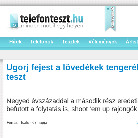
Hírek
Telefonok
Tesztek
Vélemények
Árlis
Ugorj fejest a lövedékek tengeré
teszt
Negyed évszázaddal a második rész eredeti
befutott a folytatás is, shoot ‘em up rajongók 
Forrás: ITcafé - 67 napja
T