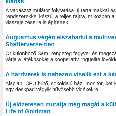
kiadás
A vadászszimulátor folytatása új tartalmakkal és
rendszerekkel készül a teljes rajtra, miközben a 
visszajelzéseire is építettek.
Augusztus végén elszabadul a multive
Shatterverse-ben
Öt különböző Sam, rengeteg fegyver és megszám
várja a játékosokat a kooperatív roguelite lövöl
A hardverek is nehezen viselik ezt a ká
Alaplap, CPU-hűtő, sokoldalú ház, monitor, két k
egy deskpad vágyik hűvösebb vidékekre.
Új előzetesen mutatja meg magát a kül
Life of Goldman