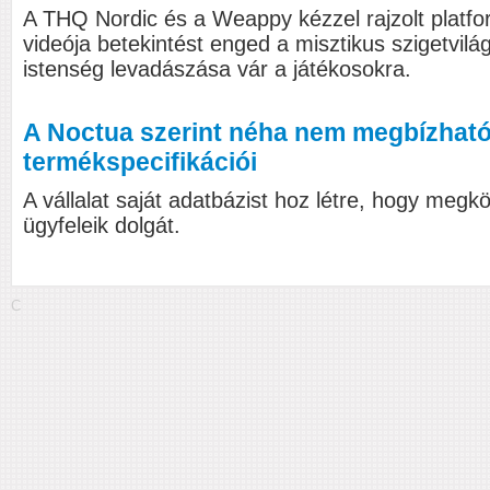
A THQ Nordic és a Weappy kézzel rajzolt platf
videója betekintést enged a misztikus szigetvilág
istenség levadászása vár a játékosokra.
A Noctua szerint néha nem megbízható
termékspecifikációi
A vállalat saját adatbázist hoz létre, hogy megk
ügyfeleik dolgát.
C