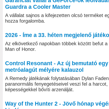
Garanciát vállal a GeForce-ok leolvad
Guardra a Cooler Master
A vállalat sajnos a kifejezetten olcsó terméket 
hozza forgalomba.
2026 - Íme a 33. héten megjelenő játékok
Az elkövetkező napokban többek között befut a 
Man of Honor.
Control Resonant - Az új bemutató egy
metróalagút mélyére kalauzol
A Remedy játékának folytatásában Dylan Faden 
paranormális fenyegetéseivel veszi fel a harcot
képességekkel bővíti arzenálját.
Way of the Hunter 2 - Jövő hónap végén